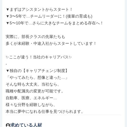
▼まずはアシスタントからスタート！

▼3〜5年で…チームリーダーに！(後輩の育成も)

▼5〜10年で…さらに大きなチームをまとめる存在へ！

実際に、部長クラスの先輩たちも

多くが未経験・中途入社からスタートしています！

✨ここが違う！当社のキャリアパス✨

-

▼独自の【キャリアチェンジ制度】

「やってみたら、想像と違った…」

そんな時も大丈夫。当社なら、

職種や配属先の変更が可能です。

自動車、医療、エネルギー…

様々な分野を経験しながら、

本当に夢中になれる仕事を見つけられます。
求めている人材