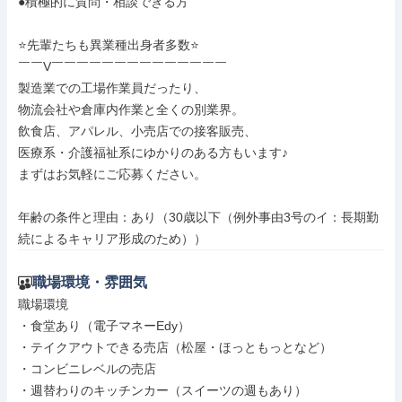
●積極的に質問・相談できる方

⭐先輩たちも異業種出身者多数⭐

￣￣V￣￣￣￣￣￣￣￣￣￣￣￣￣￣

製造業での工場作業員だったり、

物流会社や倉庫内作業と全くの別業界。

飲食店、アパレル、小売店での接客販売、

医療系・介護福祉系にゆかりのある方もいます♪

まずはお気軽にご応募ください。

年齢の条件と理由：あり（30歳以下（例外事由3号のイ：長期勤
続によるキャリア形成のため））
職場環境・雰囲気
職場環境

・食堂あり（電子マネーEdy）

・テイクアウトできる売店（松屋・ほっともっとなど）

・コンビニレベルの売店

・週替わりのキッチンカー（スイーツの週もあり）
