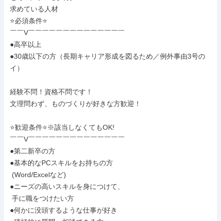
求めている人材

⭐必須条件⭐

￣￣V￣￣￣￣￣￣￣￣￣￣￣￣￣￣

●高卒以上

●30歳以下の方（長期キャリア形成を図るため／例外事由3号の
イ）

経験不問！資格不問です！

文理問わず、ものづくりが好きな方歓迎！

⭐歓迎条件⭐※該当しなくてもOK!

￣￣V￣￣￣￣￣￣￣￣￣￣￣￣￣￣

●第二新卒の方

●基本的なPCスキルをお持ちの方

 (Word/Excelなど)

●ニーズの高いスキルを身につけて、

 手に職をつけたい方

●何かに没頭するような仕事が好き
