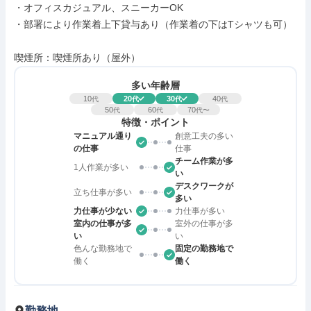
・オフィスカジュアル、スニーカーOK

・部署により作業着上下貸与あり（作業着の下はTシャツも可）

喫煙所：喫煙所あり（屋外）
多い年齢層
10
20
30
40
代
代
代
代
50
60
70
代
代
代〜
特徴・ポイント
マニュアル通り
創意工夫の多い
の仕事
仕事
チーム作業が多
1人作業が多い
い
デスクワークが
立ち仕事が多い
多い
力仕事が少ない
力仕事が多い
室内の仕事が多
室外の仕事が多
い
い
色んな勤務地で
固定の勤務地で
働く
働く
勤務地