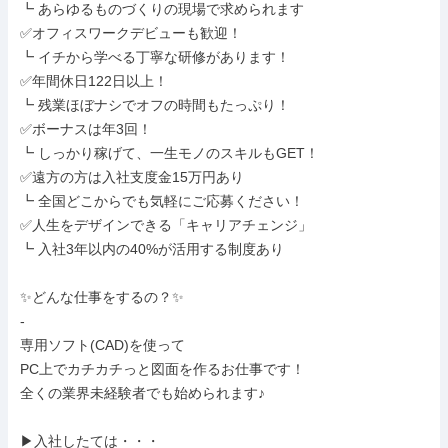
┗ あらゆるものづくりの現場で求められます

✅オフィスワークデビューも歓迎！

┗ イチから学べる丁寧な研修があります！

✅年間休日122日以上！

┗ 残業ほぼナシでオフの時間もたっぷり！

✅ボーナスは年3回！

┗ しっかり稼げて、一生モノのスキルもGET！

✅遠方の方は入社支度金15万円あり

┗ 全国どこからでも気軽にご応募ください！

✅人生をデザインできる「キャリアチェンジ」

┗ 入社3年以内の40%が活用する制度あり

✨どんな仕事をするの？✨

-

専用ソフト(CAD)を使って

PC上でカチカチっと図面を作るお仕事です！

全くの業界未経験者でも始められます♪

▶︎入社したては・・・
