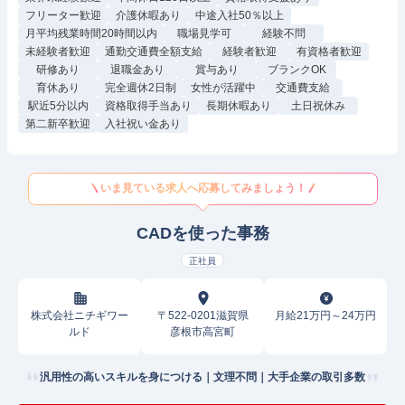
フリーター歓迎
介護休暇あり
中途入社50％以上
月平均残業時間20時間以内
職場見学可
経験不問
未経験者歓迎
通勤交通費全額支給
経験者歓迎
有資格者歓迎
研修あり
退職金あり
賞与あり
ブランクOK
育休あり
完全週休2日制
女性が活躍中
交通費支給
駅近5分以内
資格取得手当あり
長期休暇あり
土日祝休み
第二新卒歓迎
入社祝い金あり
いま見ている求人へ応募してみましょう！
CADを使った事務
正社員
株式会社ニチギワー
〒522-0201滋賀県
月給21万円～24万円
ルド
彦根市高宮町
汎用性の高いスキルを身につける｜文理不問｜大手企業の取引多数