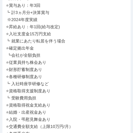
⭐賞与あり：年3回

┗ 計3ヵ月分+決算賞与

 ※2024年度実績

⭐昇給あり：年1回(給与改定)

⭐入社支度金15万円支給

┗ 就業にあたり転居を伴う場合

⭐確定拠出年金

 ┗会社が全額負担

⭐従業員持ち株会あり

⭐財形貯蓄制度あり

⭐各種研修制度あり

┗ 入社時座学研修など

⭐資格取得支援制度あり

┗ 受験費用負担

⭐資格取得祝金支給あり

⭐結婚・出産祝金あり

⭐入院・弔慰見舞金あり

⭐交通費全額支給（上限10万円/月）
