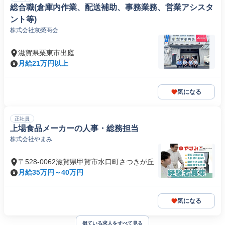
総合職(倉庫内作業、配送補助、事務業務、営業アシスタ
ント等)
株式会社京榮商会
滋賀県栗東市出庭
月給21万円以上
気になる
正社員
上場食品メーカーの人事・総務担当
株式会社やまみ
〒528-0062滋賀県甲賀市水口町さつきが丘
月給35万円～40万円
気になる
似ている求人をすべて見る