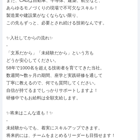
また、CADは自動車、半導体、建築、航空など、

あらゆるモノづくりの現場で不可欠なスキル！

製造業や建設業がなくならない限り、

この先もずっと、必要とされ続ける技術なんです。

✨入社してからの流れ✨

-

「文系だから」「未経験だから」という方も

どうか安心してください。

58年で1000名を超える技術者を育ててきた当社。

数週間〜数ヶ月の期間、座学と実践研修を通して

丁寧に教えるので、何でも質問してください。

自信が持てるまでしっかりサポートしますよ！

研修中でもお給料は全額支給します。

✨将来はこんな道も！✨

-

未経験からでも、着実にスキルアップできます。

将来的には、チームをまとめるリーダーも目指せます！
