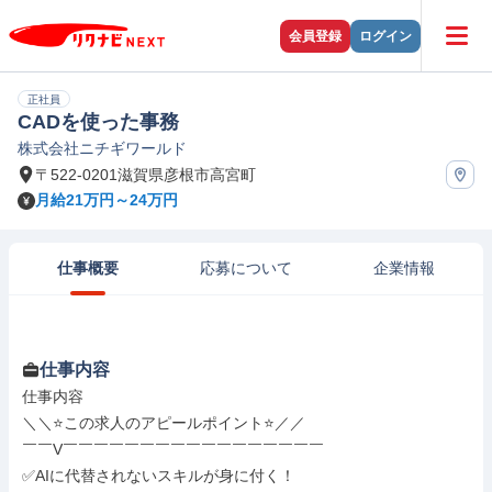
会員登録
ログイン
正社員
CADを使った事務
株式会社ニチギワールド
〒522-0201滋賀県彦根市高宮町
月給21万円～24万円
仕事概要
応募について
企業情報
仕事内容
仕事内容

＼＼⭐この求人のアピールポイント⭐／／

￣￣V￣￣￣￣￣￣￣￣￣￣￣￣￣￣￣￣￣

✅AIに代替されないスキルが身に付く！
