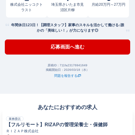
株式会社ニッコクト
埼玉県さいたま市見
月給20万円～27万円
ラスト
沼区片柳
年間休日123日！【調理スタッフ】家事のスキルを活かして働ける♪誰
かの「美味しい！」が力になります◎
応募画面へ進む
原稿ID：
711fa23176941649
掲載開始日：
2026/03/18（水）
問題を報告する
あなたにおすすめの求人
業務委託
【フルリモート】RIZAPの管理栄養士・保健師
ＲＩＺＡＰ株式会社