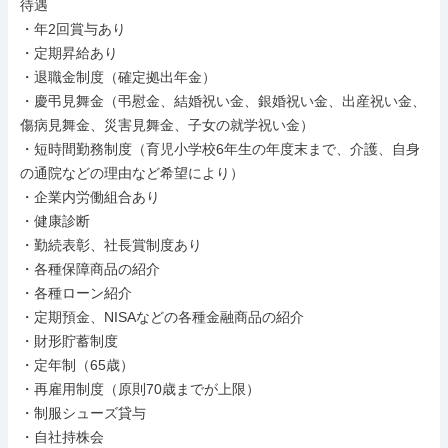
待遇

・年2回賞与あり

・定期昇給あり

・退職金制度（確定拠出年金）

・慶弔見舞金（弔慰金、結婚祝い金、銀婚祝い金、出産祝い金、
傷病見舞金、災害見舞金、子女の就学祝い金）

・短時間勤務制度（育児小学校6年生の年度末まで、介護、自身
の通院などの理由など希望により）

・企業内労働組合あり

・健康診断

・勤続表彰、社長賞制度あり

・各種保障商品の紹介

・各種ローン紹介

・定期預金、NISAなどの各種金融商品の紹介

・財形貯蓄制度

・定年制（65歳）

・再雇用制度（原則70歳までが上限）

・制服シューズ貸与

・自社持株会
