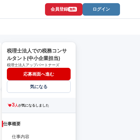
会員登録
ログイン
無料
税理士法人での税務コンサ
ルタント(中小企業担当)
税理士法人アップパートナーズ
応募画面へ進む
気になる
3
人
が気になるしました
仕事概要
仕事内容