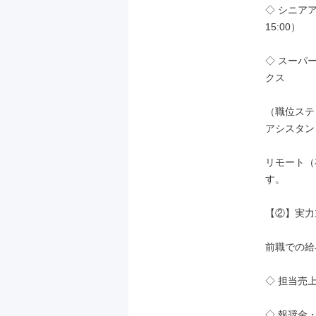
◇ シニア
15:00）

◇ スーパ
クス

（職位ステ
アシスタン
リモート（
す。

【②】実力
前職での給
◇ 担当売上
◇ 報奨金