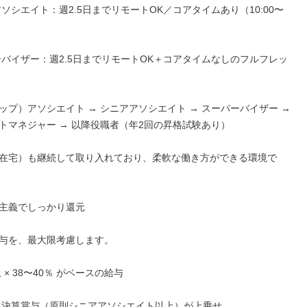
アソシエイト：週2.5日までリモートOK／コアタイムあり（10:00〜
ーバイザー：週2.5日までリモートOK＋コアタイムなしのフルフレッ
ップ）アソシエイト → シニアアソシエイト → スーパーバイザー → 
トマネジャー → 以降役職者（年2回の昇格試験あり）

在宅）も継続して取り入れており、柔軟な働き方ができる環境で
主義でしっかり還元

与を、最大限考慮します。

 × 38〜40％ がベースの給与

・決算賞与（原則シニアアソシエイト以上）が上乗せ
