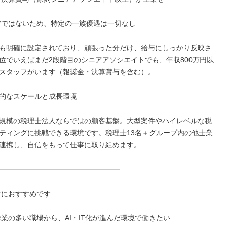
営ではないため、特定の一族優遇は一切なし

も明確に設定されており、頑張った分だけ、給与にしっかり反映さ
位でいえばまだ2段階目のシニアアソシエイトでも、年収800万円以
スタッフがいます（報奨金・決算賞与を含む）。

的なスケールと成長環境

規模の税理士法人ならではの顧客基盤。大型案件やハイレベルな税
ティングに挑戦できる環境です。税理士13名＋グループ内の他士業
連携し、自信をもって仕事に取り組めます。

━━━━━━━━━━━━━━━━━

方におすすめです

作業の多い職場から、AI・IT化が進んだ環境で働きたい
