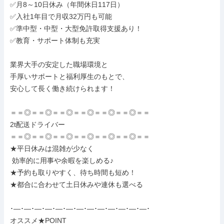
✅️月8～10日休み（年間休日117日）

✅️入社1年目で月収32万円も可能

✅️準中型・中型・大型免許取得支援あり！

✅️教育・サポート体制も充実

業界大手の安定した職場環境と

手厚いサポートと福利厚生のもとで、

安心して長く働き続けられます！

＝＝◎＝＝◎＝＝◎＝＝◎＝＝◎＝＝◎＝＝

2t配送ドライバー

＝＝◎＝＝◎＝＝◎＝＝◎＝＝◎＝＝◎＝＝

★平日休みは混雑が少なく

 効率的に用事や余暇を楽しめる♪

★予約も取りやすく、待ち時間も短め！

★都合に合わせて土日休みや連休も選べる

･―･―･―･―･―･―･―･―･―･―･―･―･―･

オススメ★POINT
