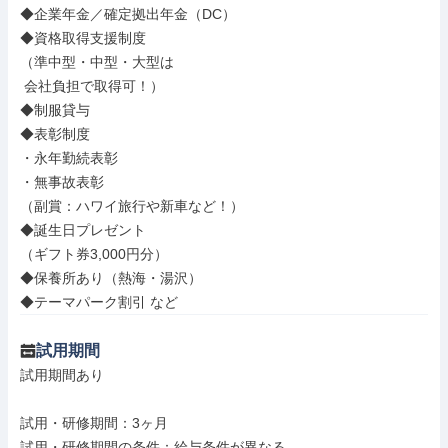
◆企業年金／確定拠出年金（DC）

◆資格取得支援制度

（準中型・中型・大型は

 会社負担で取得可！）

◆制服貸与

◆表彰制度

・永年勤続表彰

・無事故表彰

（副賞：ハワイ旅行や新車など！）

◆誕生日プレゼント

（ギフト券3,000円分）

◆保養所あり（熱海・湯沢）

◆テーマパーク割引 など
試用期間
試用期間あり

試用・研修期間：3ヶ月

試用・研修期間の条件：給与条件が異なる
