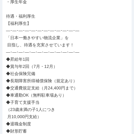
・厚生年金

待遇・福利厚生

【福利厚生】

―･―･―･―･―･―･―･―･―･―･―･―

「日本一働きやすい物流企業」を

 目指し、待遇を充実させています！

―･―･―･―･―･―･―･―･―･―･―･―

◆昇給年1回

◆賞与年2回（7月・12月）

◆社会保険完備

◆長期障害所得補償保険（規定あり）

◆交通費規定支給（月24,400円まで）

◆車通勤OK（無料駐車場あり）

◆子育て支援手当

（23歳未満の子1人につき

 月10,000円支給）

◆退職金制度

◆財形貯蓄
