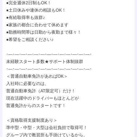
●完全週休2日制もOK！

●土日休みや連休の相談もOK！

●有給取得率も抜群♪

●家族の都合に合わせて休めます

●勤務時間帯は日勤から夜勤まで様々！

●希望をご相談ください♪

･―･―･―･―･―･―･―･―･―･―･―･―･―･

未経験スタート多数★サポート体制抜群

･―･―･―･―･―･―･―･―･―･―･―･―･―･

＜普通自動車免許があればOK＞

入社時に必要なのは、

普通自動車免許（AT限定可）だけ！

現在活躍中のドライバーもほとんどが

普通免許からのスタートです！

＜資格取得支援制度あり＞

準中型・中型・大型は会社負担で取得可！

グループ内で教習所も手掛けているから、
