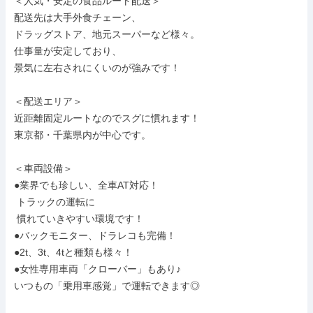
＜人気・安定の食品ルート配送＞

配送先は大手外食チェーン、

ドラッグストア、地元スーパーなど様々。

仕事量が安定しており、

景気に左右されにくいのが強みです！

＜配送エリア＞

近距離固定ルートなのでスグに慣れます！

東京都・千葉県内が中心です。

＜車両設備＞

●業界でも珍しい、全車AT対応！

 トラックの運転に

 慣れていきやすい環境です！

●バックモニター、ドラレコも完備！

●2t、3t、4tと種類も様々！

●女性専用車両「クローバー」もあり♪

いつもの「乗用車感覚」で運転できます◎
