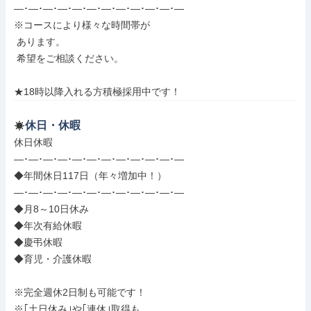
―･―･―･―･―･―･―･―･―･―･―･―

※コースにより様々な時間帯が

 あります。

 希望をご相談ください。

★18時以降入れる方積極採用中です！
休日・休暇
休日休暇

―･―･―･―･―･―･―･―･―･―･―･―

◆年間休日117日（年々増加中！）

―･―･―･―･―･―･―･―･―･―･―･―

◆月8～10日休み

◆年次有給休暇

◆慶弔休暇

◆育児・介護休暇

※完全週休2日制も可能です！

※｢土日休み｣や｢連休｣取得も
