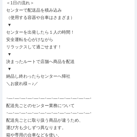
＜1日の流れ＞

センターで配送品を積み込み

（使用する容器や台車はさまざま）

 ▼

センターを出発したら１人の時間！

安全運転を心がけながら

リラックスして過ごせます！

 ▼

決まったルートで店舗へ商品を配送

 ▼

納品し終わったらセンターへ帰社

＼お疲れ様～♪／

･―･―･―･―･―･―･―･―･―･―･―･―･―･

配送先ごとのセンター業務について

･―･―･―･―･―･―･―･―･―･―･―･―･―･

配送先ごとに取り扱う商品が違うため、

運び方も少しずつ異なります。

箱や専用の台車などを使い、
