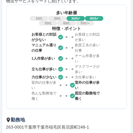
物流サービスをリードし続けています。
多い年齢層
10
20
30
40
代
代
代
代
50
60
70
代
代
代〜
特徴・ポイント
お客様との対話
お客様との対話
が少ない
が多い
マニュアル通り
創意工夫の多い
の仕事
仕事
チーム作業が多
1人作業が多い
い
デスクワークが
立ち仕事が多い
多い
力仕事が少ない
力仕事が多い
室内の仕事が多
室外の仕事が多
い
い
色んな勤務地で
固定の勤務地で
働く
働く
勤務地
263-0001千葉県千葉市稲毛区長沼原町248-1