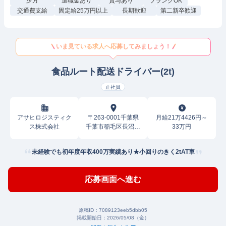
夕方
退職金あり
賞与あり
ブランクOK
交通費支給
固定給25万円以上
長期歓迎
第二新卒歓迎
いま見ている求人へ応募してみましょう！
食品ルート配送ドライバー(2t)
正社員
アサヒロジスティク
〒263-0001千葉県
月給21万4426円～
ス株式会社
千葉市稲毛区長沼原
33万円
町
未経験でも初年度年収400万実績あり★小回りのきく2tAT車
応募画面へ進む
原稿ID：
7089123eeb5dbb05
掲載開始日：
2026/05/08（金）