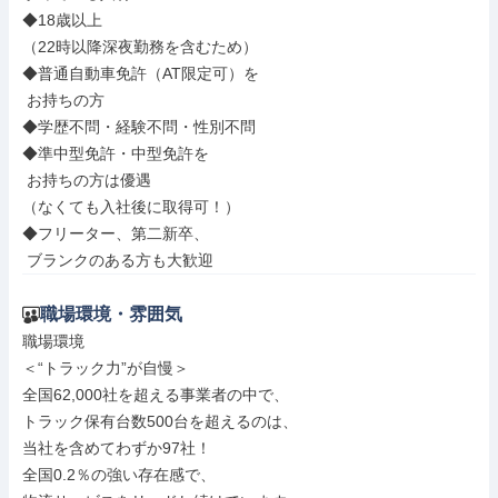
◆18歳以上

（22時以降深夜勤務を含むため）

◆普通自動車免許（AT限定可）を

 お持ちの方

◆学歴不問・経験不問・性別不問

◆準中型免許・中型免許を

 お持ちの方は優遇

（なくても入社後に取得可！）

◆フリーター、第二新卒、

 ブランクのある方も大歓迎
職場環境・雰囲気
職場環境

＜“トラック力”が自慢＞

全国62,000社を超える事業者の中で、

トラック保有台数500台を超えるのは、

当社を含めてわずか97社！

全国0.2％の強い存在感で、
