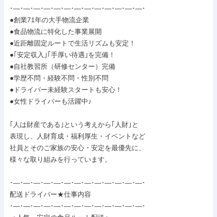
･―･―･―･―･―･―･―･―･―･―･―･―･―･

●創業71年の大手物流企業

●食品物流に特化した事業展開

●近距離固定ルートで生活リズムも安定！

●｢安定収入｣｢手厚い待遇｣を完備！

●自社教習所（研修センター）完備

●学歴不問・経験不問・性別不問

●ドライバー未経験スタートも安心！

●女性ドライバーも活躍中♪

｢人は財産である｣という考えから｢人財｣と

表現し、人財育成・福利厚生・イベントなど

社員とそのご家族の安心・安定を最優先に、

様々な取り組みを行っています。

･―･―･―･―･―･―･―･―･―･―･―･―･―･

配送ドライバー★仕事内容

･―･―･―･―･―･―･―･―･―･―･―･―･―･
