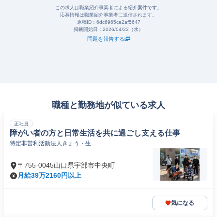
この求人は職業紹介事業者による紹介案件です。
応募情報は職業紹介事業者に送信されます。
原稿ID：
6dc6965ce2af5647
掲載開始日：
2026/04/22（水）
問題を報告する
職種と勤務地が似ている求人
正社員
障がい者の方と日常生活を共に過ごし支える仕事
特定非営利活動法人きょう・生
〒755-0045山口県宇部市中央町
月給39万2160円以上
気になる