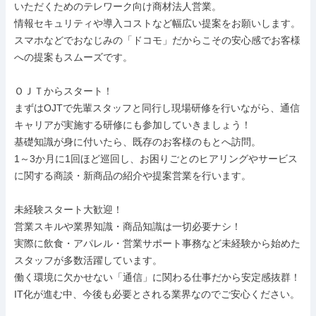
いただくためのテレワーク向け商材法人営業。

情報セキュリティや導入コストなど幅広い提案をお願いします。

スマホなどでおなじみの「ドコモ」だからこその安心感でお客様
への提案もスムーズです。

ＯＪＴからスタート！

まずはOJTで先輩スタッフと同行し現場研修を行いながら、通信
キャリアが実施する研修にも参加していきましょう！

基礎知識が身に付いたら、既存のお客様のもとへ訪問。

1～3か月に1回ほど巡回し、お困りごとのヒアリングやサービス
に関する商談・新商品の紹介や提案営業を行います。

未経験スタート大歓迎！

営業スキルや業界知識・商品知識は一切必要ナシ！

実際に飲食・アパレル・営業サポート事務など未経験から始めた
スタッフが多数活躍しています。

働く環境に欠かせない「通信」に関わる仕事だから安定感抜群！

IT化が進む中、今後も必要とされる業界なのでご安心ください。
