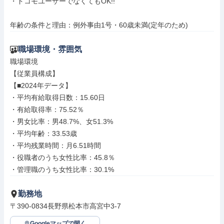
・ドコモユーザーでなくてもOK!!

年齢の条件と理由：例外事由1号・60歳未満(定年のため)
職場環境・雰囲気
職場環境

【従業員構成】

【■2024年データ】

・平均有給取得日数：15.60日

・有給取得率：75.52％

・男女比率：男48.7%、女51.3%

・平均年齢：33.53歳

・平均残業時間：月6.51時間

・役職者のうち女性比率：45.8％

・管理職のうち女性比率：30.1%
勤務地
〒390-0834長野県松本市高宮中3-7
Googleマップで開く