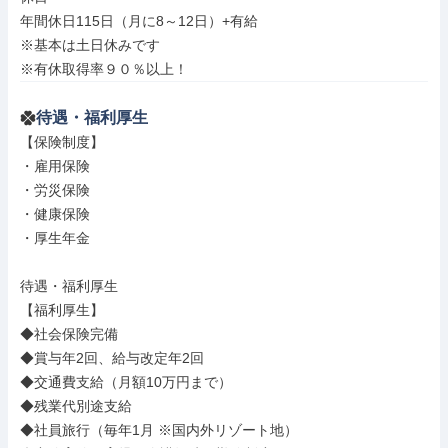
年間休日115日（月に8～12日）+有給

※基本は土日休みです

※有休取得率９０％以上！
待遇・福利厚生
【保険制度】

・雇用保険

・労災保険

・健康保険

・厚生年金

待遇・福利厚生

【福利厚生】

◆社会保険完備

◆賞与年2回、給与改定年2回

◆交通費支給（月額10万円まで）

◆残業代別途支給

◆社員旅行（毎年1月 ※国内外リゾート地）
