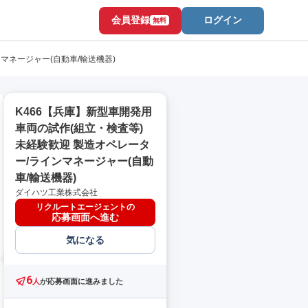
会員登録
ログイン
無料
マネージャー(自動車/輸送機器)
K466【兵庫】新型車開発用
車両の試作(組立・検査等)
未経験歓迎 製造オペレータ
ー/ラインマネージャー(自動
車/輸送機器)
ダイハツ工業株式会社
リクルートエージェントの
応募画面へ進む
気になる
6
人
が応募画面に進みました