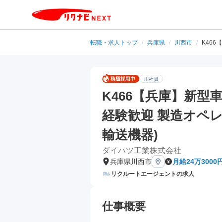
転職・求人トップ
/
兵庫県
/
川西市
/
K46
正社員
K466【兵庫】新型
経験歓迎 製造オペレ
輸送機器)
ダイハツ工業株式会社
兵庫県川西市
月給24万3000
リクルートエージェントの求人
仕事概要