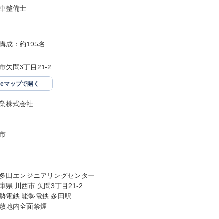
車整備士
構成：約195名
矢問3丁目21-2
gleマップで開く
業株式会社



多田エンジニアリングセンター

県 川西市 矢問3丁目21-2

勢電鉄 能勢電鉄 多田駅

敷地内全面禁煙
