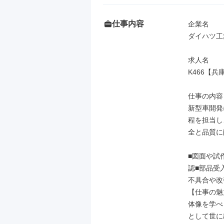
仕事内容
企業名

ダイハツ工
求人名

K466【
仕事の内容

新型車開発
程を担当し
全と品質に
■図面や試
認■部品受
不具合や改
【仕事の魅
体像を学べ
として世に