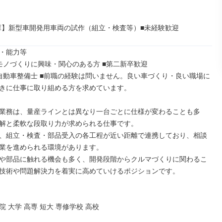
兵庫】新型車開発用車両の試作（組立・検査等）■未経験歓迎
・能力等

モノづくりに興味・関心のある方 ■第二新卒歓迎

自動車整備士 ■前職の経験は問いません。良い車づくり・良い職場に
きに仕事に取り組める方を求めています。

業務は、量産ラインとは異なり一台ごとに仕様が変わることも多
解と柔軟な段取り力が求められる仕事です。

、組立・検査・部品受入の各工程が近い距離で連携しており、相談
業を進められる環境があります。

や部品に触れる機会も多く、開発段階からクルマづくりに関わるこ
技術や問題解決力を着実に高めていけるポジションです。

 大学 高専 短大 専修学校 高校
