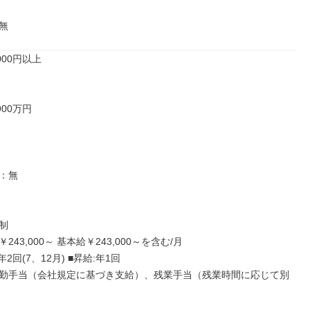
無
00円以上

00万円

：無



43,000～ 基本給￥243,000～を含む/月

2回(7、12月) ■昇給:年1回

勤手当（会社規定に基づき支給）、残業手当（残業時間に応じて別