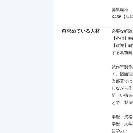
募集職種

K466【
求めている人材
必要な経験
【必須】■
【歓迎】■
する為前向
試作車製作
く、図面理
当部署では
しながら作
新しい構造
とで、製造
学歴・資格

学歴：大学院
語学力：
