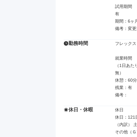
試用期間

有

期間：6ヶ月
備考：変更
勤務時間
フレックス
就業時間

（1日あた
無）

休憩：60分

残業：有

備考：
休日・休暇
休日

休日：121日
（内訳） 土
その他（Ｇ