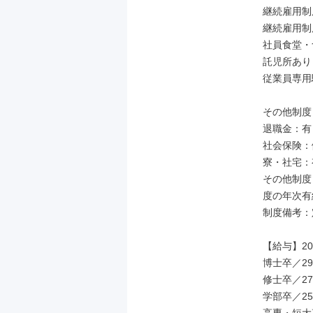
継続雇用制
継続雇用制
社員食堂・
託児所あり
従業員専用
その他制度

退職金：有

社会保険：
寮・社宅：有
その他制度
度の年次有給
制度備考：
【給与】20
博士卒／290
修士卒／270
学部卒／250