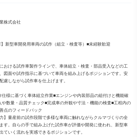
業株式会社

兵庫】新型車開発用車両の試作（組立・検査等）■未経験歓迎

における試作車製作ラインで、車体組立・検査・部品受入などの工
、図面や試作指示に基づいて車両を組み上げるポジションです。安
配慮しながら試作車を仕上げます。

作仕様に基づく車体組立作業■エンジンや内装部品の組付けと機能確
入や数量・品質チェック■完成車の外観や寸法・機能の検査■工程内の
善点のフィードバック

力】量産前の試作段階で多様な車両に触れながらクルマづくりの全
ます。自らの手で組み上げた試作車が評価や開発に使われ、新型車
出ていく流れを実感できるポジションです。
