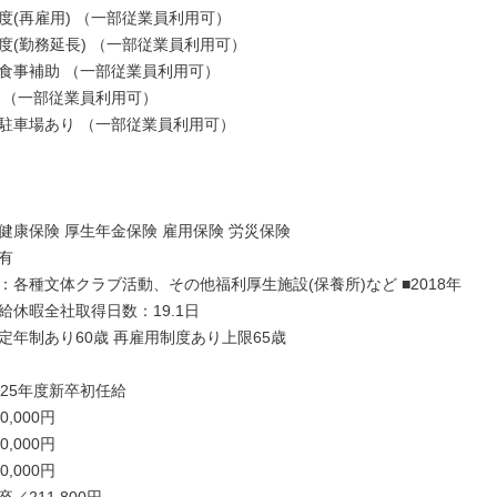
度(再雇用) （一部従業員利用可）

度(勤務延長) （一部従業員利用可）

食事補助 （一部従業員利用可）

 （一部従業員利用可）

駐車場あり （一部従業員利用可）

健康保険 厚生年金保険 雇用保険 労災保険



：各種文体クラブ活動、その他福利厚生施設(保養所)など ■2018年
休暇全社取得日数：19.1日

定年制あり60歳 再雇用制度あり上限65歳

25年度新卒初任給

,000円

,000円

,000円
