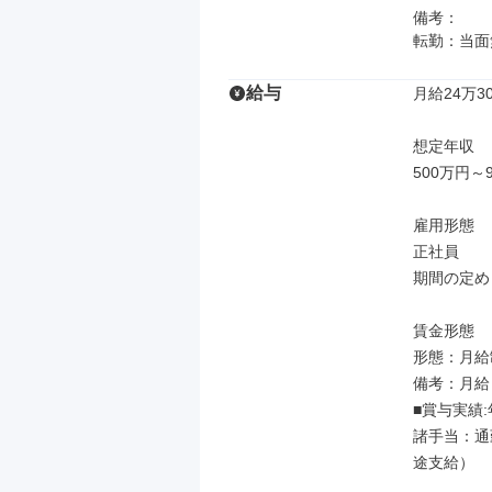
備考：

転勤：当面
給与
月給24万30
想定年収

500万円～9
雇用形態

正社員

期間の定め
賃金形態

形態：月給制
備考：月給￥2
■賞与実績:年
諸手当：通
途支給）
