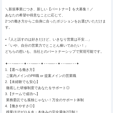
＼新規事業につき、新しい【パートナー】を大募集！／

あなたの希望や得意なことに応じて、

2つの働き方からご自身に合ったポジションをお選びいただけま
す。

⇨「人と話すのは好きだけど、いきなり営業は不安…」

⇨「いや、自分の営業力でとことん稼いでみたい！」

どちらの想いも、当社とのパートナーシップで実現可能です。

✦･･･──･･･✦･･･──･･✦･･･──･･✦･･･──･･･✦

1.【選べる働き方】

 ご案内メインのPR職 or 提案メインの営業職

2.【未経験でも安心】

 徹底した研修制度であなたをサポート◎

3.【チームで成功へ】

 業務委託でも孤独じゃない！万全のサポート体制

4.【働きやすさ◎】

 残業ほぼゼロ＆水・木休みの完全週休2日制！
