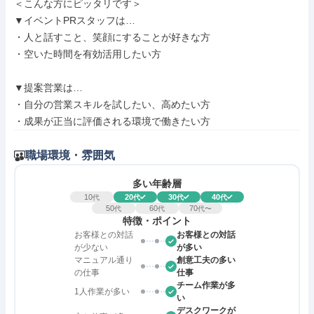
＜こんな方にピッタリです＞

▼イベントPRスタッフは…

・人と話すこと、笑顔にすることが好きな方

・空いた時間を有効活用したい方

▼提案営業は…

・自分の営業スキルを試したい、高めたい方

・成果が正当に評価される環境で働きたい方
職場環境・雰囲気
多い年齢層
10
20
30
40
代
代
代
代
50
60
70
代
代
代〜
特徴・ポイント
お客様との対話
お客様との対話
が少ない
が多い
マニュアル通り
創意工夫の多い
の仕事
仕事
チーム作業が多
1人作業が多い
い
デスクワークが