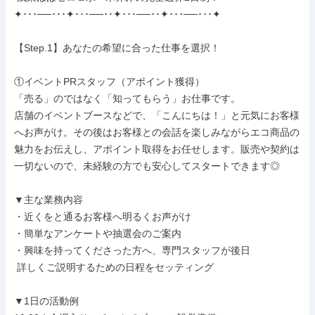
✦･･･──･･･✦･･･──･･✦･･･──･･✦･･･──･･･✦

【Step.1】あなたの希望に合った仕事を選択！

①イベントPRスタッフ（アポイント獲得）

「売る」のではなく「知ってもらう」お仕事です。

店舗のイベントブースなどで、「こんにちは！」と元気にお客様
へお声がけ。その後はお客様との会話を楽しみながらエコ商品の
魅力をお伝えし、アポイント取得をお任せします。販売や契約は
一切ないので、未経験の方でも安心してスタートできます◎

▼主な業務内容

・近くをと通るお客様へ明るくお声がけ

・簡単なアンケートや抽選会のご案内

・興味を持ってくださった方へ、専門スタッフが後日

 詳しくご説明するための日程をセッティング

▼1日の活動例
