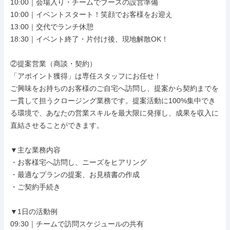
10:00｜会場入り・チームでブースの設営準備

10:00｜イベントスタート！笑顔でお客様をお迎え

13:00｜交代でランチ休憩

18:30｜イベント終了・片付け後、現地解散OK！

②提案営業（商談・契約）

「アポイント獲得」は専任スタッフにお任せ！

ご興味をお持ちのお客様のご自宅へ訪問し、提案から契約までを
一貫して担うクロージング業務です。提案活動に100%集中でき
る環境で、あなたの営業スキルを最大限に発揮し、成果を収入に
直結させることができます。

▼主な業務内容

・お客様宅へ訪問し、ニーズをヒアリング

・最適なプランの提案、お見積書の作成

・ご契約手続き

▼1日の活動例

09:30｜チームで訪問スケジュールの共有
