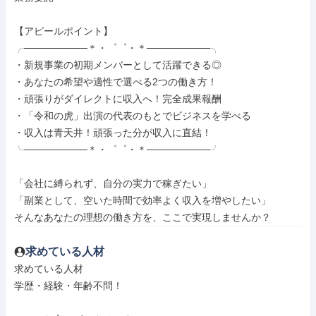
【アピールポイント】

╭─────────＊・゜゜・＊─────────╮

・新規事業の初期メンバーとして活躍できる◎

・あなたの希望や適性で選べる2つの働き方！

・頑張りがダイレクトに収入へ！完全成果報酬

・「令和の虎」出演の代表のもとでビジネスを学べる

・収入は青天井！頑張った分が収入に直結！

╰─────────＊・゜゜・＊─────────╯

「会社に縛られず、自分の実力で稼ぎたい」

「副業として、空いた時間で効率よく収入を増やしたい」

そんなあなたの理想の働き方を、ここで実現しませんか？
求めている人材
求めている人材

学歴・経験・年齢不問！
