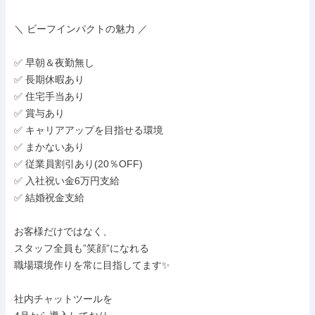
＼ ビーフインパクトの魅力 ／

✅ 早朝＆夜勤無し

✅ 長期休暇あり

✅ 住宅手当あり

✅ 賞与あり

✅ キャリアアップを目指せる環境

✅ まかないあり

✅ 従業員割引あり(20％OFF)

✅ ⼊社祝い⾦6万円⽀給

✅ 結婚祝⾦⽀給

お客様だけではなく、

スタッフ全員も”笑顔”になれる

職場環境作りを常に目指してます✨

社内チャットツールを
