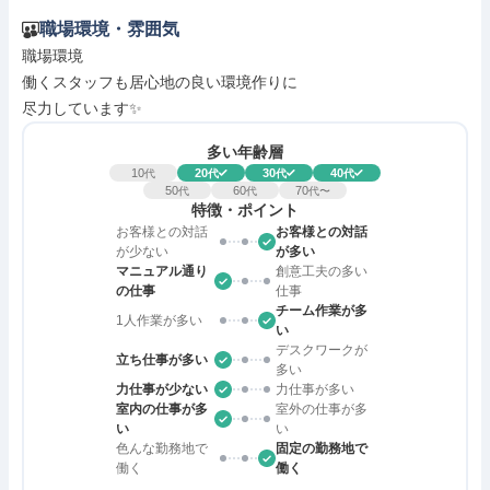
職場環境・雰囲気
職場環境

働くスタッフも居心地の良い環境作りに

尽力しています✨
多い年齢層
10
20
30
40
代
代
代
代
50
60
70
代
代
代〜
特徴・ポイント
お客様との対話
お客様との対話
が少ない
が多い
マニュアル通り
創意工夫の多い
の仕事
仕事
チーム作業が多
1人作業が多い
い
デスクワークが
立ち仕事が多い
多い
力仕事が少ない
力仕事が多い
室内の仕事が多
室外の仕事が多
い
い
色んな勤務地で
固定の勤務地で
働く
働く