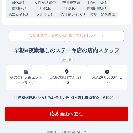
育休あり
女性が活躍中
交通費支給
まかないあり
長期歓迎
面接1回
社割あり
長期休暇あり
第二新卒歓迎
ノルマなし
入社祝い金あり
髪型・髪色自由
いま見ている求人へ応募してみましょう！
早朝&夜勤無しのステーキ店の店内スタッフ
正社員
株式会社大東エンタ
北海道旭川市永山十
月給26万5000円以
ープライズ
一条
上
長期休暇あり♪入社祝い金６万円!引っ越し補助有☆（A100）
応募画面へ進む
原稿ID：
6be074f543c52602