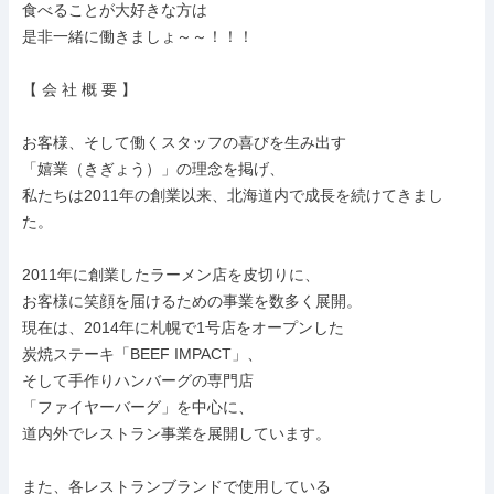
食べることが大好きな方は

是非一緒に働きましょ～～！！！

【 会 社 概 要 】

お客様、そして働くスタッフの喜びを生み出す

「嬉業（きぎょう）」の理念を掲げ、

私たちは2011年の創業以来、北海道内で成長を続けてきまし
た。

2011年に創業したラーメン店を皮切りに、

お客様に笑顔を届けるための事業を数多く展開。

現在は、2014年に札幌で1号店をオープンした

炭焼ステーキ「BEEF IMPACT」、

そして手作りハンバーグの専門店

「ファイヤーバーグ」を中心に、

道内外でレストラン事業を展開しています。

また、各レストランブランドで使用している
