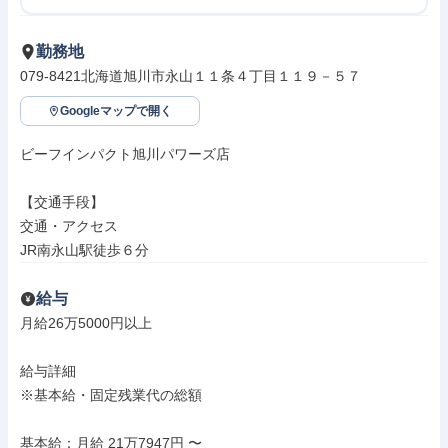
勤務地
079-8421北海道旭川市永山１１条４丁目１１９－５７
Googleマップで開く
ビーフインパクト旭川パワーズ店

【交通手段】

交通・アクセス

JR南永山駅徒歩６分
給与
月給26万5000円以上

給与詳細

※基本給・固定残業代の総額

基本給：月給 21万7947円 〜
