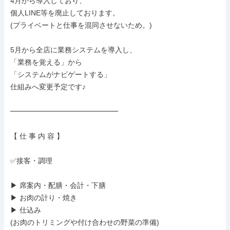
4月から導入しており、

個人LINE等を廃止しております。

(プライベートと仕事を混同させないため。)

5月から全店に業務システムを導入し、

「業務を覚える」から

「システムがナビゲートする」

仕組みへ変更予定です♪

━━━━━━━━━━━━━━━

【 仕 事 内 容 】

✅接客・調理

▶ 席案内・配膳・会計・下膳

▶ お肉の計り・焼き

▶ 仕込み

(お肉のトリミングや付け合わせの野菜の準備)
