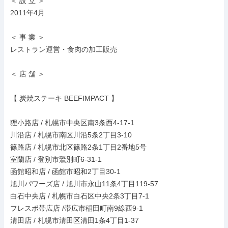
＜ 設 立 ＞

2011年4月

＜ 事 業 ＞

レストラン運営・食肉の加工販売

＜ 店 舗 ＞

【 炭焼ステーキ BEEFIMPACT 】

狸小路店 / 札幌市中央区南3条西4-17-1

川沿店 / 札幌市南区川沿5条2丁目3-10

篠路店 / 札幌市北区篠路2条1丁目2番地5号

室蘭店 / 登別市鷲別町6-31-1

函館昭和店 / 函館市昭和2丁目30-1

旭川パワーズ店 / 旭川市永山11条4丁目119-57

白石中央店 / 札幌市白石区中央2条3丁目7-1

フレスポ帯広店 /帯広市稲田町南9線西9-1

清田店 / 札幌市清田区清田1条4丁目1-37
