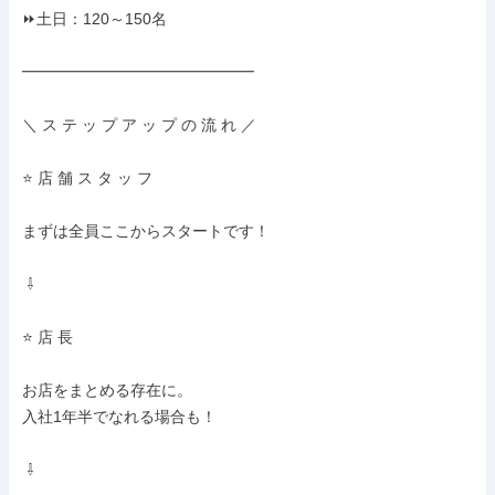
⏩土日：120～150名

━━━━━━━━━━━━━━━

＼ ス テ ッ プ ア ッ プ の 流 れ ／

⭐ 店 舗 ス タ ッ フ

まずは全員ここからスタートです！

 ⇩

⭐ 店 長

お店をまとめる存在に。

入社1年半でなれる場合も！

 ⇩
