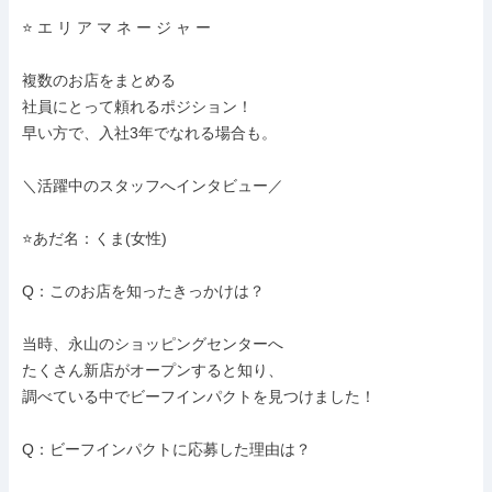
⭐ エ リ ア マ ネ ー ジ ャ ー

複数のお店をまとめる

社員にとって頼れるポジション！

早い方で、入社3年でなれる場合も。

＼活躍中のスタッフへインタビュー／

⭐あだ名：くま(女性)

Q：このお店を知ったきっかけは？

当時、永山のショッピングセンターへ

たくさん新店がオープンすると知り、

調べている中でビーフインパクトを見つけました！

Q：ビーフインパクトに応募した理由は？
