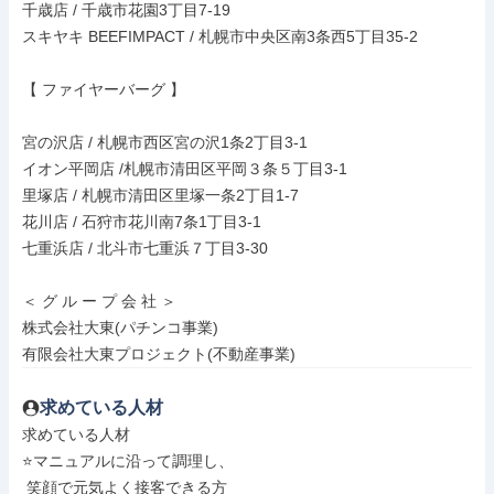
千歳店 / 千歳市花園3丁目7-19

スキヤキ BEEFIMPACT / 札幌市中央区南3条西5丁目35-2

【 ファイヤーバーグ 】

宮の沢店 / 札幌市西区宮の沢1条2丁目3-1

イオン平岡店 /札幌市清田区平岡３条５丁目3-1

里塚店 / 札幌市清田区里塚一条2丁目1-7

花川店 / 石狩市花川南7条1丁目3-1

七重浜店 / 北斗市七重浜７丁目3-30

＜ グ ル ー プ 会 社 ＞

株式会社大東(パチンコ事業)

有限会社大東プロジェクト(不動産事業)
求めている人材
求めている人材

⭐マニュアルに沿って調理し、

 笑顔で元気よく接客できる方
