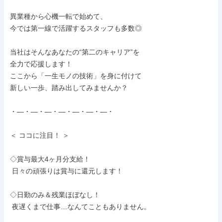
異業種から心機一転で始めて、

今では第一線で活躍するスタッフも多数◎

当社はそんなあなたの“第二のキャリア”を

全力で応援します！

ここから「一生モノの技術」を身に付けて

新しい一歩、踏み出してみませんか？

・―・―・―・―・―・―・―・

＜ ココに注目！ ＞

◇賞与最大4ヶ月分支給！

 日々の頑張りは賞与に還元します！

◇日勤のみ＆残業ほぼなし！

 夜遅くまで仕事…なんてこともありません。
