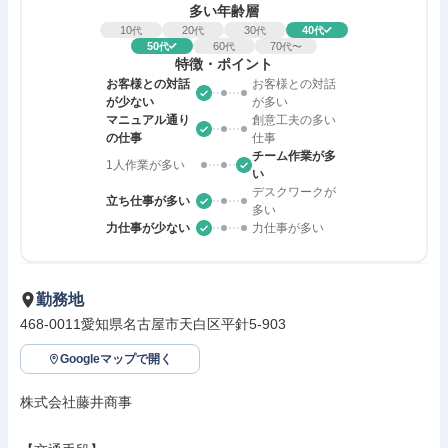
多い年齢層
10
20
30
40
代
代
代
代
50
60
70
代
代
代〜
特徴・ポイント
お客様との対話
お客様との対話
が少ない
が多い
マニュアル通り
創意工夫の多い
の仕事
仕事
チーム作業が多
1人作業が多い
い
デスクワークが
立ち仕事が多い
多い
力仕事が少ない
力仕事が多い
勤務地
468-0011愛知県名古屋市天白区平針5-903
Googleマップで開く
株式会社藤井商事
