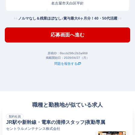
名古屋市天白区平針
ノルマなし＆残業ほぼなし♪賞与最大4ヶ月分！40・50代活躍
応募画面へ進む
原稿ID：
6bccb296c2b3a969
掲載開始日：
2026/04/27（月）
問題を報告する
職種と勤務地が似ている求人
契約社員
JR駅や新幹線・電車の清掃スタッフ|夜勤専属
セントラルメンテナンス株式会社