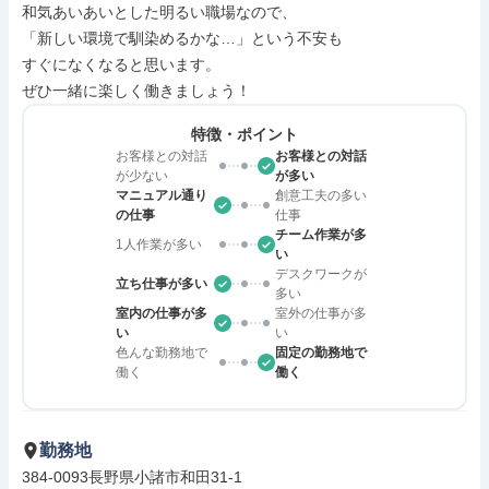
和気あいあいとした明るい職場なので、

「新しい環境で馴染めるかな…」という不安も

すぐになくなると思います。

ぜひ一緒に楽しく働きましょう！
特徴・ポイント
お客様との対話
お客様との対話
が少ない
が多い
マニュアル通り
創意工夫の多い
の仕事
仕事
チーム作業が多
1人作業が多い
い
デスクワークが
立ち仕事が多い
多い
室内の仕事が多
室外の仕事が多
い
い
色んな勤務地で
固定の勤務地で
働く
働く
勤務地
384-0093長野県小諸市和田31-1