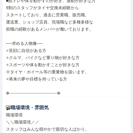
■筋トレや体を動かすのが好き、運動が好きな方

9割のスタッフがタイヤ交換未経験から

スタートしており、過去に営業職、販売職、

運送業、ショップ店員、現場職など多種多様な

前職の経験があるメンバーが働いております。

──求める人物像──

⭐️笑顔に自信がある方

⭐️クルマ、バイクなど乗り物が好きな方

⭐️スポーツや体を動かすことが好きな方

※タイヤ・ホイール等の重量物を扱います。

⭐️将来の夢や目標を持っている方

✼┈┈┈┈┈┈┈┈┈┈┈┈┈┈┈┈┈┈┈┈✼
職場環境・雰囲気
職場環境

＼＼職場環境／／

スタッフはみんな穏やかで親切な人ばかり。
