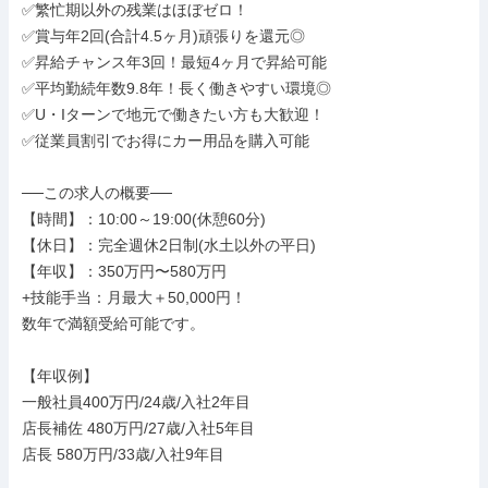
✅繁忙期以外の残業はほぼゼロ！

✅賞与年2回(合計4.5ヶ月)頑張りを還元◎

✅昇給チャンス年3回！最短4ヶ月で昇給可能

✅平均勤続年数9.8年！長く働きやすい環境◎

✅U・Iターンで地元で働きたい方も大歓迎！

✅従業員割引でお得にカー用品を購入可能

──この求人の概要──

【時間】：10:00～19:00(休憩60分)

【休日】：完全週休2日制(水土以外の平日)

【年収】：350万円〜580万円

+技能手当：月最大＋50,000円！

数年で満額受給可能です。

【年収例】

一般社員400万円/24歳/入社2年目

店長補佐 480万円/27歳/入社5年目

店長 580万円/33歳/入社9年目
