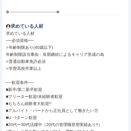
✼┈┈┈┈┈┈┈┈┈┈┈┈┈┈┈┈┈┈┈┈✼
求めている人材
求めている人材

──必須資格──

⭐️年齢制限あり(40歳以下)

年齢制限該当事由：長期継続によるキャリア形成の為

⭐️普通自動車免許必須

⭐️学歴高校卒業以上

──歓迎条件──

■新卒/第二新卒歓迎

■フリーター歓迎/未経験者歓迎

■もちろん経験者大歓迎!!

■アルバイト・パートから正社員として働きたい方

■U・Iターン歓迎

■20代〜30代活躍中（20代の管理職登用実績あり!!）
