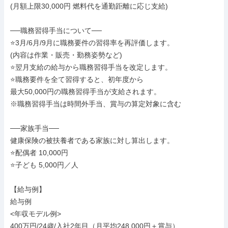
(月額上限30,000円 燃料代を通勤距離に応じ支給)

──職務習得手当について──

⭐️3月/6月/9月に職務要件の習得率を再評価します。

(内容は作業・販売・勤務姿勢など)

⭐️翌月支給の給与から職務習得手当を改定します。

⭐️職務要件を全て習得すると、初年度から

最大50,000円の職務習得手当が支給されます。

※職務習得手当は時間外手当、賞与の算定対象に含む

──家族手当──

健康保険の被扶養者である家族に対し算出します。

⭐️配偶者 10,000円

⭐️子ども 5,000円／人

【給与例】

給与例

<年収モデル例>

400万円/24歳/入社2年目（月平均248,000円＋賞与）
