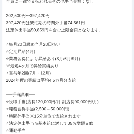
全員に一律で支払われるその他手当金額：なし

202,500円〜397,420円

397,420円は繁忙期の時間外手当74,561円

法定休出手当50,859円を含む上限金額となります。

⭐️毎月20日締め当月28日払い

⭐️定期昇給(4月)

⭐️業務習得により昇給あり(3月/6月/9月)

※最短4ヶ月で昇給実績あり

⭐️賞与年2回(7月・12月)

2024年度の実績は平均4.5カ月分支給

──手当詳細──

⭐️役職手当(店長120,000円/月 副店長90,000円/月)

⭐️職務習得手当(2,500～50,000円)

⭐️時間外手当※15分単位で支給されます

⭐️法定休出手当※基本給に対して35％増額支給

⭐️通勤手当
