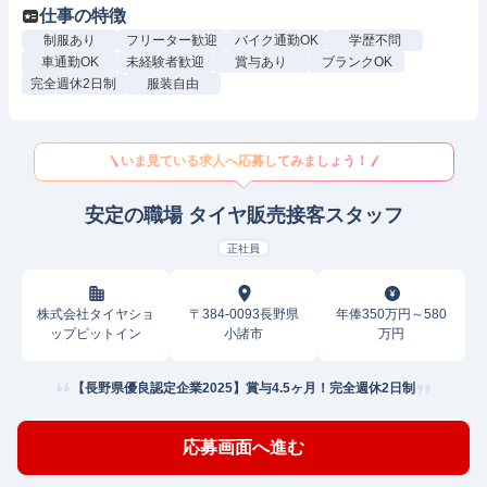
仕事の特徴
制服あり
フリーター歓迎
バイク通勤OK
学歴不問
車通勤OK
未経験者歓迎
賞与あり
ブランクOK
完全週休2日制
服装自由
いま見ている求人へ応募してみましょう！
安定の職場 タイヤ販売接客スタッフ
正社員
株式会社タイヤショ
〒384-0093長野県
年俸350万円～580
ップピットイン
小諸市
万円
【長野県優良認定企業2025】賞与4.5ヶ月！完全週休2日制
応募画面へ進む