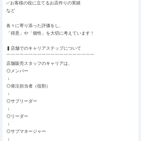
✅お客様の役に立てるお店作りの実績

など

各々に寄り添った評価をし、

「得意」や「個性」を大切に考えています！

▍店舗でのキャリアステップについて

￣￣￣￣￣￣￣￣￣￣￣￣￣￣￣￣￣￣￣￣

店舗販売スタッフのキャリアは、

◎メンバー

 ↓

◎発注担当者（役割）

 ↓

◎サブリーダー

 ↓

◎リーダー

 ↓

◎サブマネージャー

 ↓
