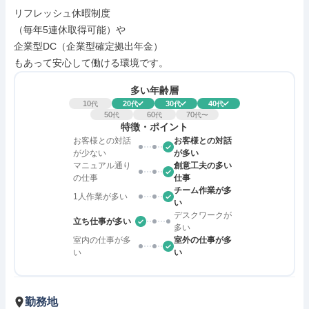
リフレッシュ休暇制度

（毎年5連休取得可能）や

企業型DC（企業型確定拠出年金）

もあって安心して働ける環境です。
多い年齢層
10
20
30
40
代
代
代
代
50
60
70
代
代
代〜
特徴・ポイント
お客様との対話
お客様との対話
が少ない
が多い
マニュアル通り
創意工夫の多い
の仕事
仕事
チーム作業が多
1人作業が多い
い
デスクワークが
立ち仕事が多い
多い
室内の仕事が多
室外の仕事が多
い
い
勤務地