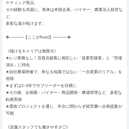
ケティング視点。

その経験を武器に、将来は本部企画、バイヤー、農業法人経営な
ど、

多彩な道が拓けます。

✥─────【ここがPoint】─────✥

《描けるキャリアは無限大》

✬レジ業務なし！百貨店顧客に相応しい「提案型接客」と「売場
演出」に特化

✬自社農場研修で、単なる知識ではない「一次産業のリアル」を
習得

✬まずは2−3年でサブリーダーを目標に

✬その後、企画職・バイヤー・商品開発・農場管理など、多彩な
転換実績

✬選抜プロジェクトを通じ、年次に関わらず経営層へ企画提案が
可能

《店舗スタッフでも働きやすさ⚪》
