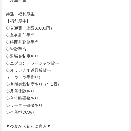
・厚生年金

待遇・福利厚生

【福利厚生】

◇交通費（上限30000円）

◇単身赴任手当

◇時間外勤務手当

◇皆勤手当

◇退職金制度あり

◇エプロン・ワイシャツ貸与

◇オリジナル道具袋貸与

（一つ一つ手作り）

◇各種表彰制度あり（年1回）

◇農業体験あり

◇入社時研修あり

◇リーダー研修あり

◇企業型DCあり

▼今期から新たに導入▼
