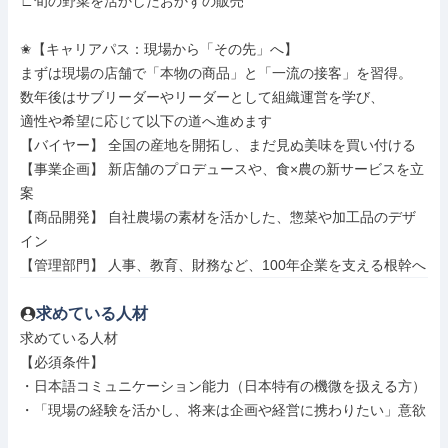
∟旬の野菜を活かしたおかずの販売

✬【キャリアパス：現場から「その先」へ】

まずは現場の店舗で「本物の商品」と「一流の接客」を習得。

数年後はサブリーダーやリーダーとして組織運営を学び、

適性や希望に応じて以下の道へ進めます

【バイヤー】 全国の産地を開拓し、まだ見ぬ美味を買い付ける

【事業企画】 新店舗のプロデュースや、食×農の新サービスを立
案

【商品開発】 自社農場の素材を活かした、惣菜や加工品のデザ
イン

【管理部門】 人事、教育、財務など、100年企業を支える根幹へ
求めている人材
求めている人材

【必須条件】

・日本語コミュニケーション能力（日本特有の機微を扱える方）

・「現場の経験を活かし、将来は企画や経営に携わりたい」意欲
