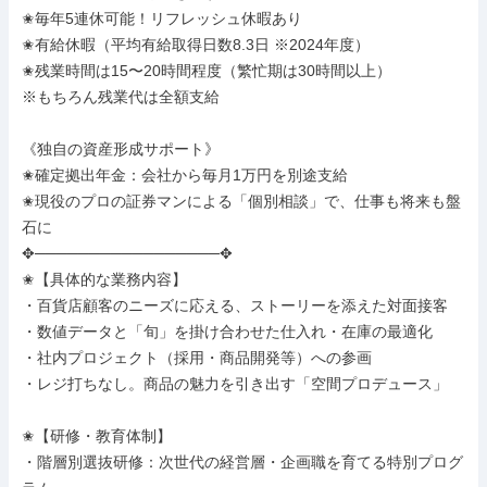
✬毎年5連休可能！リフレッシュ休暇あり

✬有給休暇（平均有給取得日数8.3日 ※2024年度）

✬残業時間は15〜20時間程度（繁忙期は30時間以上）

※もちろん残業代は全額支給

《独自の資産形成サポート》

✬確定拠出年金：会社から毎月1万円を別途支給

✬現役のプロの証券マンによる「個別相談」で、仕事も将来も盤
石に

✥─────────────────✥

✬【具体的な業務内容】

・百貨店顧客のニーズに応える、ストーリーを添えた対面接客

・数値データと「旬」を掛け合わせた仕入れ・在庫の最適化

・社内プロジェクト（採用・商品開発等）への参画

・レジ打ちなし。商品の魅力を引き出す「空間プロデュース」

✬【研修・教育体制】

・階層別選抜研修：次世代の経営層・企画職を育てる特別プログ