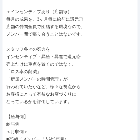
＋インセンティブあり（店舗毎）

毎月の成果を、3ヶ月毎に給与に還元◎

店舗の仲間全員で団結する環境なので、

メンバー間で張り合うことはないです。

スタッフ各々の努力を

インセンティブ・昇給・昇進で還元◎

売上だけに重点を置くのではなく、

「ロス率の削減」

「所属メンバーの時間管理」が

行われていたかなど、様々な視点から

お客様にとって有益なお店づくりに

なっているかを評価しています。

【給与例】

給与例

＜月収例＞

■25歳／メンバー（入社3年目）
