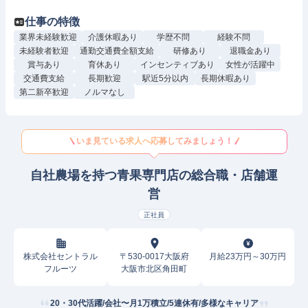
仕事の特徴
業界未経験歓迎
介護休暇あり
学歴不問
経験不問
未経験者歓迎
通勤交通費全額支給
研修あり
退職金あり
賞与あり
育休あり
インセンティブあり
女性が活躍中
交通費支給
長期歓迎
駅近5分以内
長期休暇あり
第二新卒歓迎
ノルマなし
いま見ている求人へ応募してみましょう！
自社農場を持つ青果専門店の総合職・店舗運
営
正社員
株式会社セントラル
〒530-0017大阪府
月給23万円～30万円
フルーツ
大阪市北区角田町
20・30代活躍/会社〜月1万積立/5連休有/多様なキャリア