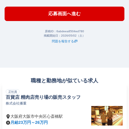
応募画面へ進む
原稿ID：
6abdeea8504ed780
掲載開始日：
2026/05/02（土）
問題を報告する
職種と勤務地が似ている求人
正社員
百貨店 精肉店売り場の販売スタッフ
株式会社播重
大阪府大阪市中央区心斎橋駅
月給23万円～26万円