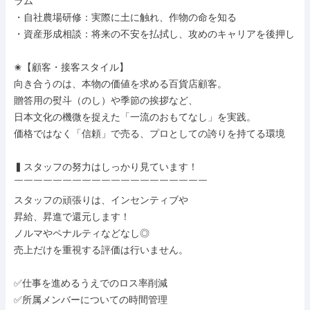
ラム

・自社農場研修：実際に土に触れ、作物の命を知る

・資産形成相談：将来の不安を払拭し、攻めのキャリアを後押し

✬【顧客・接客スタイル】

向き合うのは、本物の価値を求める百貨店顧客。

贈答用の熨斗（のし）や季節の挨拶など、

日本文化の機微を捉えた「一流のおもてなし」を実践。

価格ではなく「信頼」で売る、プロとしての誇りを持てる環境

▍スタッフの努力はしっかり見ています！

￣￣￣￣￣￣￣￣￣￣￣￣￣￣￣￣￣￣￣￣

スタッフの頑張りは、インセンティブや

昇給、昇進で還元します！

ノルマやペナルティなどなし◎

売上だけを重視する評価は行いません。

✅仕事を進めるうえでのロス率削減

✅所属メンバーについての時間管理
