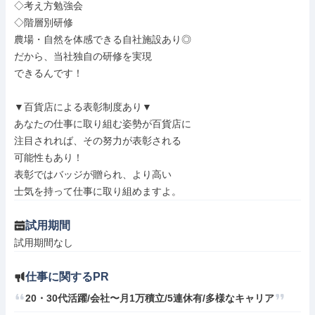
◇考え方勉強会

◇階層別研修

農場・自然を体感できる自社施設あり◎

だから、当社独自の研修を実現

できるんです！

▼百貨店による表彰制度あり▼

あなたの仕事に取り組む姿勢が百貨店に

注目されれば、その努力が表彰される

可能性もあり！

表彰ではバッジが贈られ、より高い

士気を持って仕事に取り組めますよ。
試用期間
試用期間なし
仕事に関するPR
20・30代活躍/会社〜月1万積立/5連休有/多様なキャリア