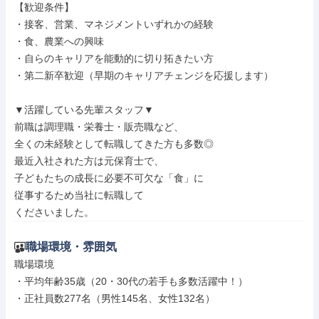
【歓迎条件】

・接客、営業、マネジメントいずれかの経験

・食、農業への興味

・自らのキャリアを能動的に切り拓きたい方

・第二新卒歓迎（早期のキャリアチェンジを応援します）

▼活躍している先輩スタッフ▼

前職は調理職・栄養士・販売職など、

全くの未経験として転職してきた方も多数◎

最近入社された方は元保育士で、

子どもたちの成長に必要不可欠な「食」に

従事するため当社に転職して

くださいました。
職場環境・雰囲気
職場環境

・平均年齢35歳（20・30代の若手も多数活躍中！）

・正社員数277名（男性145名、女性132名）
