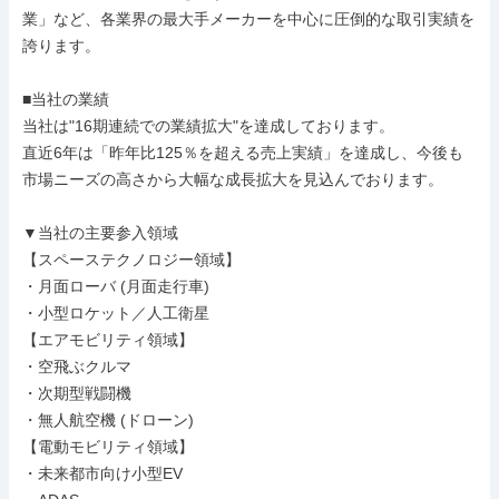
業」など、各業界の最大手メーカーを中心に圧倒的な取引実績を
誇ります。

■当社の業績

当社は"16期連続での業績拡大"を達成しております。

直近6年は「昨年比125％を超える売上実績」を達成し、今後も
市場ニーズの高さから大幅な成長拡大を見込んでおります。

▼当社の主要参入領域

【スペーステクノロジー領域】

・月面ローバ (月面走行車)

・小型ロケット／人工衛星

【エアモビリティ領域】

・空飛ぶクルマ

・次期型戦闘機

・無人航空機 (ドローン)

【電動モビリティ領域】

・未来都市向け小型EV
