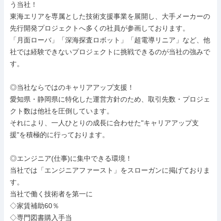
う当社！

東海エリアを専属とした技術支援事業を展開し、大手メーカーの
先行開発プロジェクトへ多くの社員が参画しております。

「月面ローバ」「深海探査ロボット」「超電導リニア」など、他
社では経験できないプロジェクトに挑戦できるのが当社の強みで
す。

◎当社ならではのキャリアアップ支援！

愛知県・静岡県に特化した運営方針のため、取引先数・プロジェ
クト数は他社を圧倒しています。

それにより、一人ひとりの成長に合わせた"キャリアアップ支
援"を積極的に行っております。

◎エンジニア(仕事)に集中できる環境！

当社では「エンジニアファースト」をスローガンに掲げておりま
す。

当社で働く技術者を第一に

◇家賃補助60％

◇専門図書購入手当
