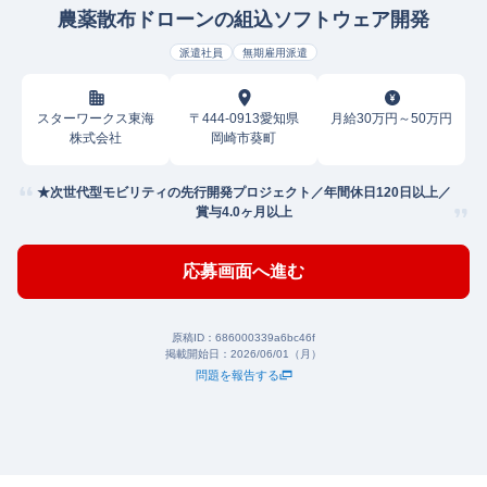
農薬散布ドローンの組込ソフトウェア開発
派遣社員
無期雇用派遣
スターワークス東海
〒444-0913愛知県
月給30万円～50万円
株式会社
岡崎市葵町
★次世代型モビリティの先行開発プロジェクト／年間休日120日以上／
賞与4.0ヶ月以上
応募画面へ進む
原稿ID：
686000339a6bc46f
掲載開始日：
2026/06/01（月）
問題を報告する