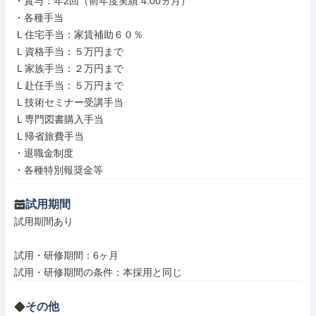
・賞与：年2回（前年度実績 4.00ヵ月）

・各種手当

 L 住宅手当：家賃補助６０％

 L 資格手当：５万円まで

 L 家族手当：２万円まで

 L 赴任手当：５万円まで

 L 技術セミナー受講手当

 L 専門図書購入手当

 L 帰省旅費手当

・退職金制度

・各種特別報奨金等
試用期間
試用期間あり

試用・研修期間：6ヶ月

その他