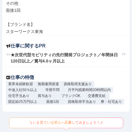
その他

面接1回

【ブランド名】

スターワークス東海
仕事に関するPR
★次世代型モビリティの先行開発プロジェクト／年間休日
120日以上／賞与4.0ヶ月以上
仕事の特徴
業界未経験歓迎
無期雇用派遣
資格取得支援あり
中途入社50％以上
学歴不問
月平均残業時間20時間以内
住宅手当あり
賞与あり
ブランクOK
交通費支給
固定給25万円以上
面接1回
資格取得手当あり
寮・社宅あり
いま見ている求人へ応募してみましょう！