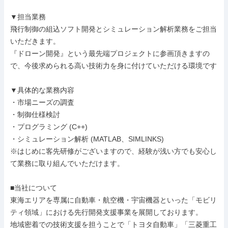
▼担当業務

飛行制御の組込ソフト開発とシミュレーション解析業務をご担当
いただきます。

『ドローン開発』という最先端プロジェクトに参画頂きますの
で、今後求められる高い技術力を身に付けていただける環境です

▼具体的な業務内容

・市場ニーズの調査

・制御仕様検討

・プログラミング (C++)

・シミュレーション解析 (MATLAB、SIMLINKS)

※はじめに客先研修がございますので、経験が浅い方でも安心し
て業務に取り組んでいただけます。

■当社について

東海エリアを専属に自動車・航空機・宇宙機器といった「モビリ
ティ領域」における先行開発支援事業を展開しております。

地域密着での技術支援を担うことで「トヨタ自動車」「三菱重工