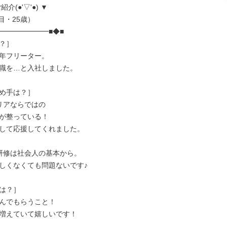
介(●'▽'●) ▼

━━━━━━━■◆■

？］

年フリーター。

職を…と入社しました。

め手は？］

リアならではの

が整っている！

して応援してくれました。

研修は社会人の基本から。

しくなくても問題ないです♪

は？］

んでもらうこと！

増えていて嬉しいです！
