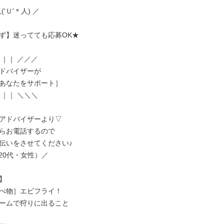
('Ｕ'＊人) ／

ず】迷ってても応募OK★

｜｜ ／／／

ドバイザーが

あなたをサポート］

｜｜ ＼＼＼

アドバイザーより▽

らお電話するので

伝いをさせてください♪

/（20代・女性）／



べ物］エビフライ！

ームで狩りに出ること
