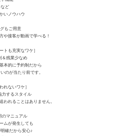
かいノウハウ

グもご用意

方や接客が動画で学べる！

ートも充実なワケ］

制＆残業少なめ

基本的に予約制だから

われないワケ］

協力するスタイル

追われることはありません。

用のマニュアル

ームが発生しても
