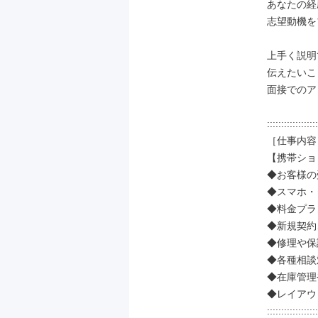
あなたの経
志望動機を
上手く説明
伝えたいこ
面接でのア
::::::::::::::::::
［仕事内容］
【携帯ショ
◆お客様の
◆スマホ・
◆料金プラ
◆新規契約
◆修理や保
◆各種相談
◆在庫管理
◆レイアウ
::::::::::::::::::