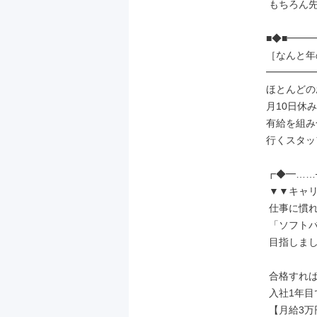
 もちろん先輩もサポート◎

■◆■━━━
［なんと年の
━━━━━━
ほとんどの
月10日休み
有給を組み
行くスタッ
┏◆━……─
 ▼▼キャリアアップ▼▼

 仕事に慣れてきたら

 「ソフトバンク資格認定制度」を

 目指しましょう！

 合格すれば

 入社1年目でも

 【月給3万円】UPの例も！
