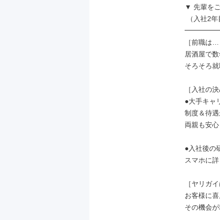
▼ 先輩をご紹
 （入社2年目・25歳）

━━━━━
［前職は…
居酒屋で数
そろそろ就
［入社の決
●大手キャ
制度＆待遇
両親も安心
●入社後の
スマホに詳
［ヤリガイ
お客様に喜
その機会が