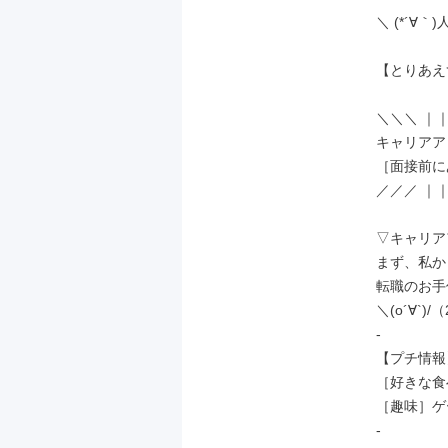
＼ (*´∀｀)人
【とりあえ
＼＼＼ ｜｜
キャリアア
［面接前に
／／／ ｜｜
▽キャリア
まず、私か
転職のお手
＼(o´∀`)
-

【プチ情報】
［好きな食
［趣味］ゲ
-
