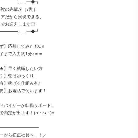
─────……━◆┓

─────……━◆┛

ず】応募してみたもOK

了まで入力約1分♪＝＝

★】早く就職したい方

く】朝はゆっくり！

有】稼げる仕組み有♪

要】お電話で伺います！

ドバイザーが転職サポート。

内定が出ます！(σ・ω・)σ

━━━━━━━━━━

ーから初正社員へ！！／
