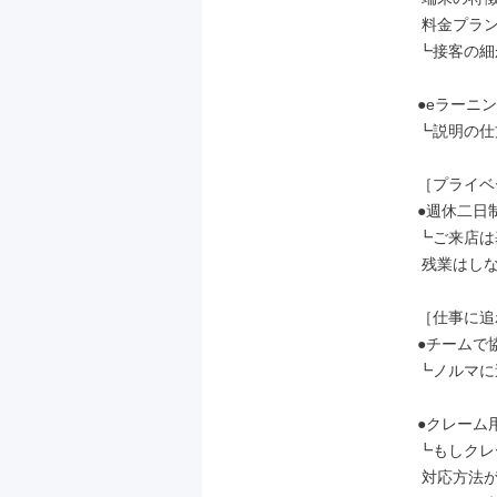
 料金プランなど

┗接客の細
●eラーニン
┗説明の仕
［プライベ
●週休二日
┗ご来店は
 残業はしないのが当たり前です。

［仕事に追
●チームで
┗ノルマに
●クレーム
┗もしクレ
 対応方法が明確だから安心♪
