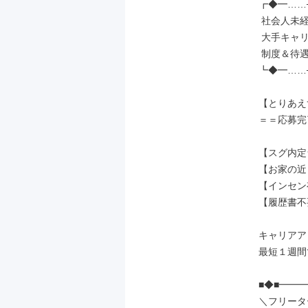
┏◆━……─
 社会人未経験の先輩が［7割］

 大手キャリアだから実現できる、

 制度＆待遇でお迎えします◎

┗◆━……─
【とりあえ
＝＝応募完
【スグ内定
【お家の近
【インセン
【履歴書不
キャリアア
最短１週間で
■◆■━━
＼フリータ