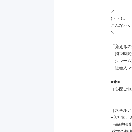
／

(´･-･`).｡

こんな不安
＼

「覚えるの
「拘束時間
「クレーム
「社会人マ
■◆■━━━
［心配ご無
━━━━━━
［スキルア
●入社後、3
┗基礎知識

 端末の特徴や機能
