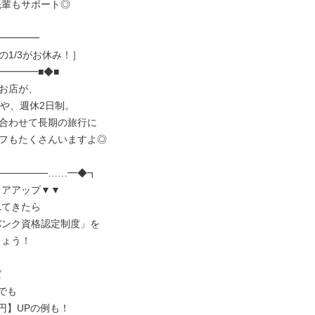
━━━━

1/3がお休み！］

━━━■◆■

お店が、

や、週休2日制。

合わせて長期の旅行に

フもたくさんいますよ◎

──────……━◆┓
