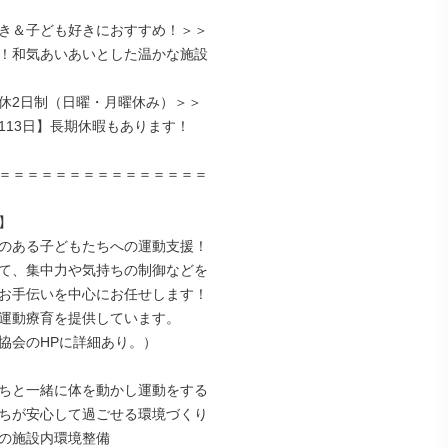
き＆子ども好きにおすすめ！＞＞

！和気あいあいとした温かな施設

休2日制（日曜・月曜休み）＞＞

113日】長期休暇もあります！

＝＝＝＝＝＝＝＝＝＝＝＝＝＝＝



のある子どもたちへの運動支援！

て、集中力や気持ちの制御などを

お手伝いを中心にお任せします！

運動療育を提供しています。

協会のHPに詳細あり。）

ちと一緒に体を動かし運動をする

ちが安心して過ごせる環境づくり

の施設内環境整備
