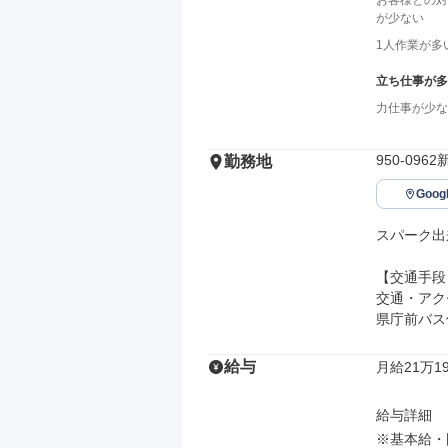
お客様との対
が少ない
1人作業が多
立ち仕事が多
力仕事が少な
950-09
勤務地
Goo
スパーク出
【交通手段】
交通・アク
県庁前バス
給与
月給21万19
給与詳細

※基本給・