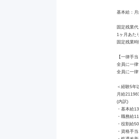
基本給：月給 
固定残業代
1ヶ月あたり
固定残業時
【一律手当】
全員に一律
全員に一律
＜経験5年
月給21198
(内訳)

・基本給134
・職務給110
・役割給500
・資格手当12
・処遇改善手