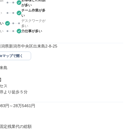
話
お客様との対話
が多い
チーム作業が多
い
い
デスクワークが
い
多い
い
力仕事が多い
62新潟県新潟市中央区出来島2-8-25
gleマップで開く
来島



セス

停より徒歩５分
83円～28万5461円

固定残業代の総額
