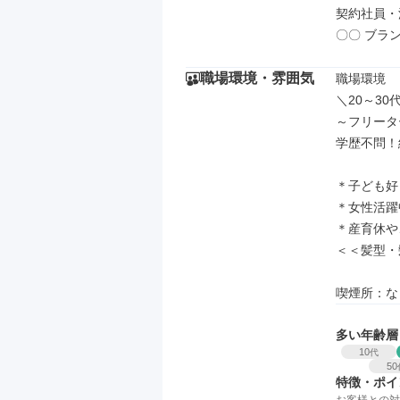
契約社員・
〇〇 ブラン
職場環境・雰囲気
職場環境

＼20～30
～フリータ
学歴不問！
＊子ども好
＊女性活躍
＊産育休や
＜＜髪型・
喫煙所：な
多い年齢層
10
代
50
特徴・ポイ