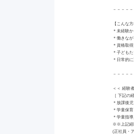
－－－－－
【こんな方
＊未経験か
＊働きなが
＊資格取得
＊子どもた
＊日常的に
－－－－－
＜＜ 経験
［ 下記の
＊放課後児
＊学童保育
＊学童指導
※※上記経
(正社員・