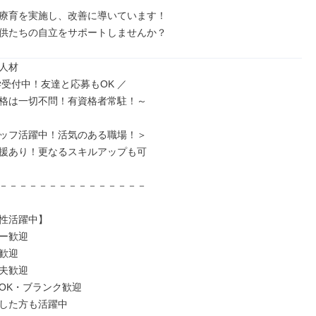
療育を実施し、改善に導いています！

供たちの自立をサポートしませんか？
人材

受付中！友達と応募もOK ／

格は一切不問！有資格者常駐！～

ッフ活躍中！活気のある職場！＞

援あり！更なるスキルアップも可

－－－－－－－－－－－－－－－

性活躍中】

ー歓迎

歓迎

夫歓迎

OK・ブランク歓迎

した方も活躍中
