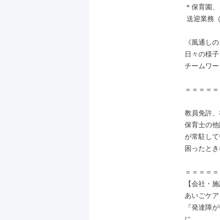
＊保育園、
 送迎業務（主に軽自動車使用）

《風通しの
日々の様子
チームワー
＝＝＝＝＝
教員免許、
保育士の他
が常駐して
困ったとき
＝＝＝＝＝
【会社・施
あいごケア
『発達障が
に、
