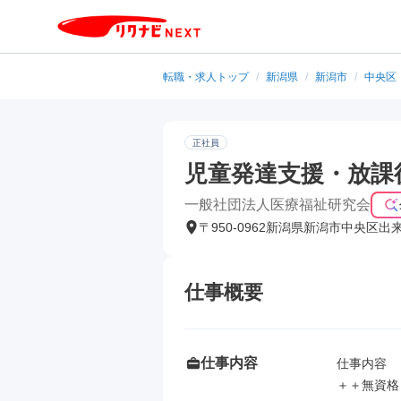
転職・求人トップ
/
新潟県
/
新潟市
/
中央区
正社員
児童発達支援・放課
一般社団法人医療福祉研究会
〒950-0962新潟県新潟市中央区出
仕事概要
仕事内容
仕事内容

＋＋無資格