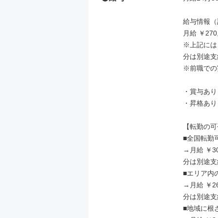
給与情報（
月給 ￥270,
※上記には、
分は別途支
※前職での
・賞与あり
・昇格あり
【転勤の可
■全国転勤
→月給 ￥30
分は別途支
■エリア内
→月給 ￥26
分は別途支
■地域に根