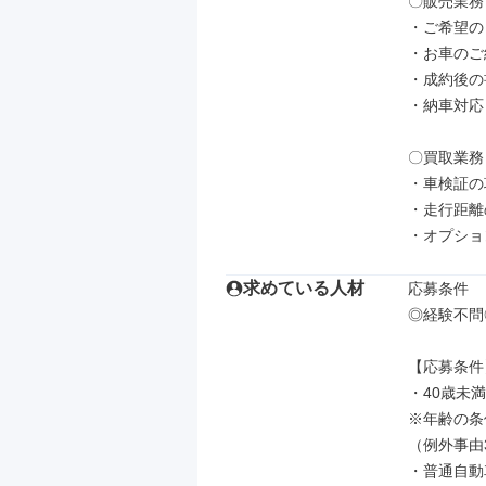
〇販売業務

・ご希望の
・お車のご
・成約後の
・納車対応

〇買取業務

・車検証の
・走行距離
・オプショ
求めている人材
応募条件

◎経験不問◎
【応募条件】
・40歳未満
※年齢の条
（例外事由
・普通自動