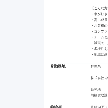
【こんな方
・車が好き

・高い成果
・お客様の
・コンプラ
・チームと
・誠実で、
・多様性を
・地域に愛
勤務地
群馬県

株式会社 ネ
勤務地

前橋買取課
給与
月給24万30