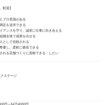
、歓迎】

とプロ意識がある

満足を追求できる

イアンスを守り、誠実に仕事に向き合える

組織全体で成果を出せる

人として信頼される

尊重し、柔軟に吸収できる

される店舗づくりに貢献できる・したい
クステージ

00円～64万4000円
