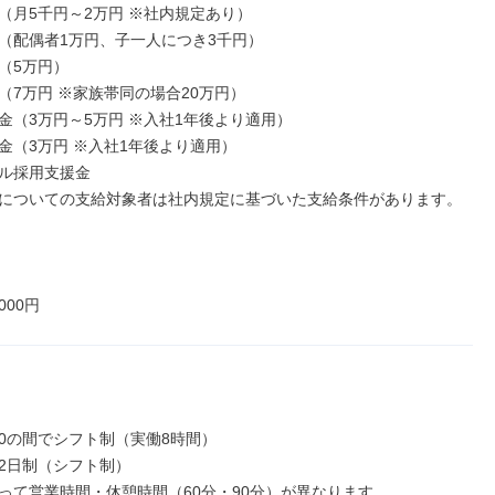
（月5千円～2万円 ※社内規定あり）

（配偶者1万円、子一人につき3千円）

（5万円）

（7万円 ※家族帯同の場合20万円）

金（3万円～5万円 ※入社1年後より適用）

金（3万円 ※入社1年後より適用）

ル採用支援金

についての支給対象者は社内規定に基づいた支給条件があります。

000円
0:30の間でシフト制（実働8時間）

2日制（シフト制）

って営業時間・休憩時間（60分・90分）が異なります
