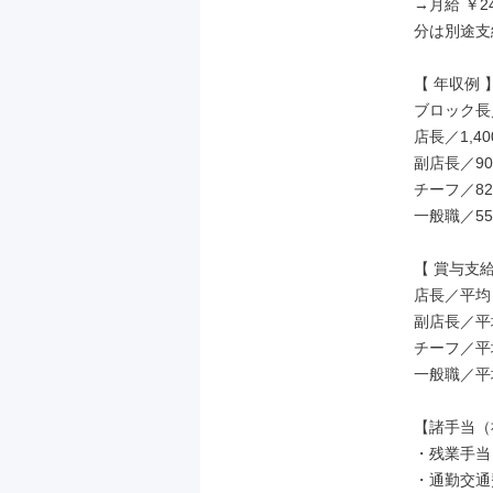
→月給 ￥24
分は別途支
【 年収例 】
ブロック長／
店長／1,40
副店長／90
チーフ／82
一般職／55
【 賞与支給
店長／平均： 
副店長／平均：
チーフ／平均：
一般職／平均：
【諸手当（
・残業手当
・通勤交通