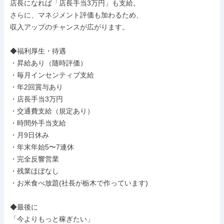
店長になれば「店長手当3万円」も支給。

さらに、マネジメント評価も加わるため、

収入アップのチャンスが広がります。

◆福利厚生・待遇

・昇給あり（随時評価）

・毎月インセンティブ支給

・年2回賞与あり

・店長手当3万円

・交通費支給（規定あり）

・時間外手当支給

・月9日休み

・年末年始5〜7連休

・完全反響営業

・残業ほぼなし

・お米食べ放題(社長が栃木で作っています)

◆最後に

「今よりもっと稼ぎたい」
