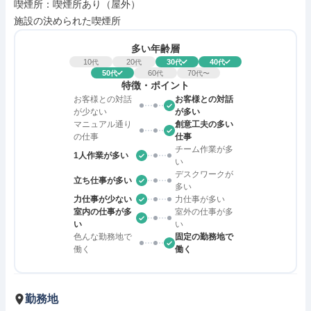
喫煙所：喫煙所あり（屋外）

施設の決められた喫煙所
多い年齢層
10
20
30
40
代
代
代
代
50
60
70
代
代
代〜
特徴・ポイント
お客様との対話
お客様との対話
が少ない
が多い
マニュアル通り
創意工夫の多い
の仕事
仕事
チーム作業が多
1人作業が多い
い
デスクワークが
立ち仕事が多い
多い
力仕事が少ない
力仕事が多い
室内の仕事が多
室外の仕事が多
い
い
色んな勤務地で
固定の勤務地で
働く
働く
勤務地