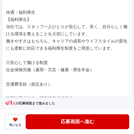
待遇・福利厚生

【福利厚生】

当社では、スタッフ一人ひとりが安心して、長く、自分らしく働
ける環境を整えることを大切にしています。

働きやすさはもちろん、キャリアの成長やライフスタイルの変化
にも柔軟に対応できる福利厚生制度をご用意しています。

◎安心して働ける制度

社会保険完備（雇用・労災・健康・厚生年金）

交通費支給（規定あり）

時間外手当支給（固定残業代超過分）

3
人
が応募画面まで進みました
子ども手当あり（未就学児がいる方を対象に支給）

応募画面へ進む
気になる
インセンティブ制度（成果に応じて毎月支給）
