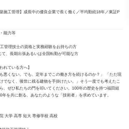
築施工管理】成長中の優良企業で長く働く／平均勤続18年／東証P
・能力等

施工管理技士の資格と実務経験をお持ちの方

じて、長期出張あるいは全国転勤が可能な方

われている方へ】

も悪くない。でも、定年までこの働き方を続けるのか？」 「ただ現
けでなく、後世に残る建物を手掛けたい。」そう一度でも考えたこ
ら、ぜひ私たちの門を叩いてください。100年の歴史を持つ福田組
00年を共に創る、あなたのような「技術者」を求めています。

 大学 高専 短大 専修学校 高校
