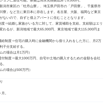
ションに居住可能。寮費は用水光熱費込みで5,000円。

新潟市東区の「牡丹山寮」、埼玉県戸田市の「戸田寮」、千葉県市
川寮」など主に東日本に存在します。名古屋、大阪、福岡など東京
がないので、自ずと借上アパートに住むこととなります。

制度⇒結婚し家族がいる方に対して、家賃補助を支給。支給額はエリ
わるが、新潟地域で最大65,000円、東京地域で最大115,000円ま
補給制度⇒住宅の購入時に金融機関から借り入れをした方に、月2万
利子分支給する。

ムの場合は月1万円）

貸付制度⇒最大1000万円、自宅や土地の購入するための金額を会社
る。

ムの場合は500万円）


ヶ月。