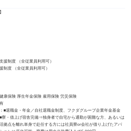


支援制度 （全従業員利用可）

援制度 （全従業員利用可）

健康保険 厚生年金保険 雇用保険 労災保険



：■退職金・年金／自社退職金制度、フクダグループ企業年金基金

■寮・借上げ宿舎完備⇒独身者で自宅から通勤が困難な方、あるいは
活拠点を離れ単身で赴任する方には社員寮or会社が借り上げたアパ