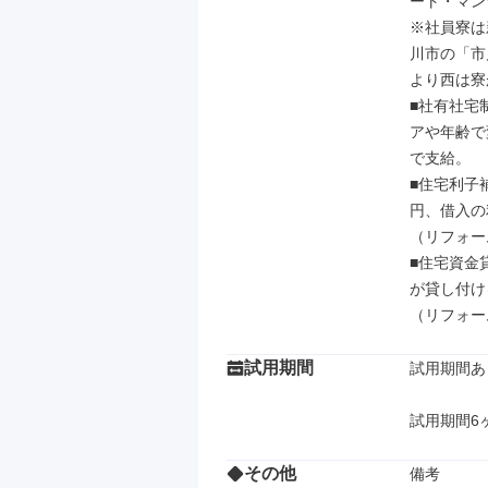
ート・マン
※社員寮は
川市の「市
より西は寮
■社有社宅
アや年齢で変
で支給。

■住宅利子
円、借入の
（リフォー
■住宅資金
が貸し付け
（リフォー
試用期間
試用期間あり
試用期間6
その他
備考
