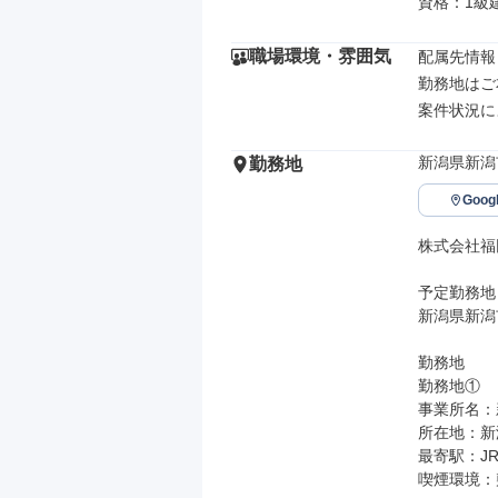
資格：1級
職場環境・雰囲気
配属先情報

勤務地はご
案件状況に
新潟県新潟
勤務地
Goo
株式会社福
予定勤務地

新潟県新潟
勤務地

勤務地①

事業所名：
所在地：新潟
最寄駅：JR
喫煙環境：