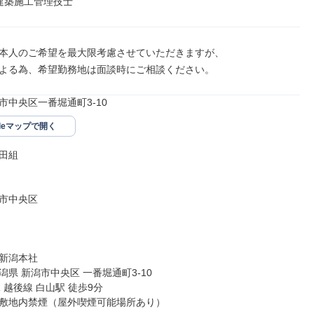
建築施工管理技士
本人のご希望を最大限考慮させていただきますが、

よる為、希望勤務地は面談時にご相談ください。
市中央区一番堀通町3-10
gleマップで開く
田組

市中央区

新潟本社

県 新潟市中央区 一番堀通町3-10

 越後線 白山駅 徒歩9分

敷地内禁煙（屋外喫煙可能場所あり）
