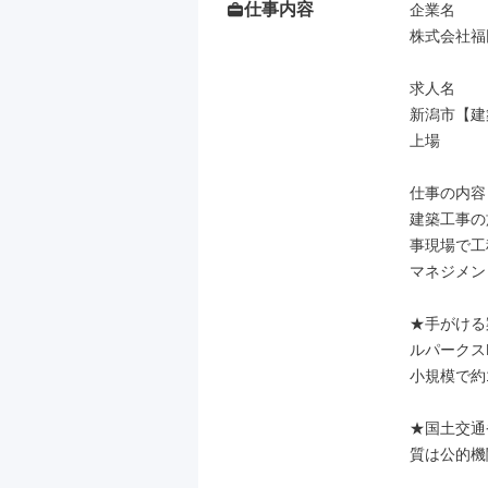
仕事内容
企業名

株式会社福
求人名

新潟市【建
上場

仕事の内容

建築工事の
事現場で工
マネジメン
★手がける
ルパークス
小規模で約1
★国土交通
質は公的機