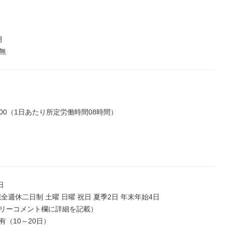


無
17:00（1日あたり所定労働時間08時間）



全週休二日制 土曜 日曜 祝日 夏季2日 年末年始4日

リーコメント欄に詳細を記載）

有（10～20日）