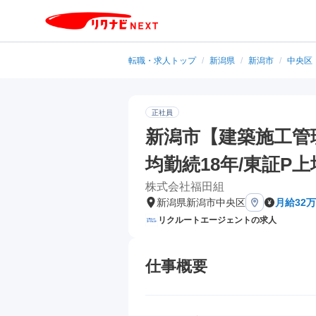
転職・求人トップ
/
新潟県
/
新潟市
/
中央区
正社員
新潟市【建築施工管
均勤続18年/東証P
株式会社福田組
新潟県新潟市中央区
月給32万
リクルートエージェントの求人
仕事概要