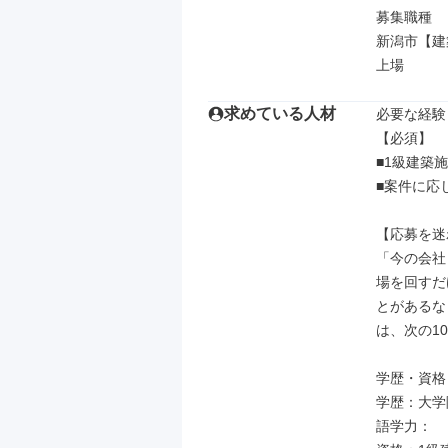
募集職種

新潟市【建
上場
求めている人材
必要な経験
【必須】

■1級建築
■案件に応
【応募を迷
「今の会社
場を回すだ
とがあるな
は、次の1
学歴・資格

学歴：大学院
語学力：
