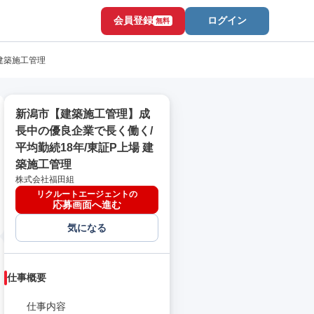
会員登録
ログイン
無料
建築施工管理
新潟市【建築施工管理】成
長中の優良企業で長く働く/
平均勤続18年/東証P上場 建
築施工管理
株式会社福田組
リクルートエージェントの
応募画面へ進む
気になる
仕事概要
仕事内容