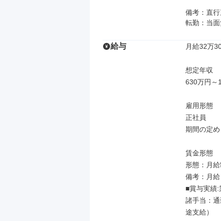
備考：直行
転勤：当面
給与
月給32万30
想定年収

630万円～1
雇用形態

正社員

期間の定め
賃金形態

形態：月給制
備考：月給￥3
■賞与実績:
諸手当：通
途支給）
