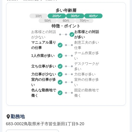
多い年齢層
10
20
30
40
代
代
代
代
50
60
70
代
代
代〜
特徴・ポイント
お客様との対話
お客様との対話
が少ない
が多い
マニュアル通り
創意工夫の多い
の仕事
仕事
チーム作業が多
1人作業が多い
い
デスクワークが
立ち仕事が多い
多い
力仕事が少ない
力仕事が多い
室内の仕事が多
室外の仕事が多
い
い
色んな勤務地で
固定の勤務地で
働く
働く
勤務地
683-0002鳥取県米子市皆生新田1丁目9-20