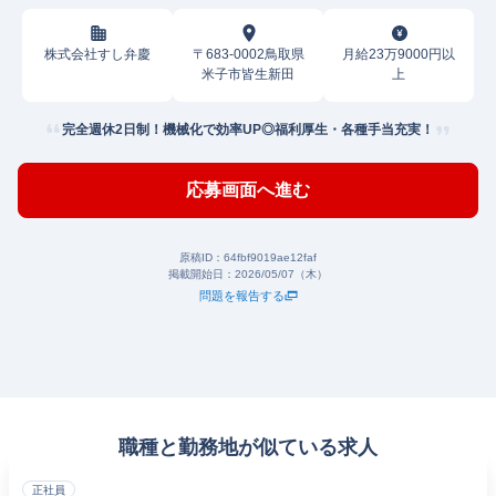
株式会社すし弁慶
〒683-0002鳥取県
月給23万9000円以
米子市皆生新田
上
完全週休2日制！機械化で効率UP◎福利厚生・各種手当充実！
応募画面へ進む
原稿ID：
64fbf9019ae12faf
掲載開始日：
2026/05/07（木）
問題を報告する
職種と勤務地が似ている求人
正社員