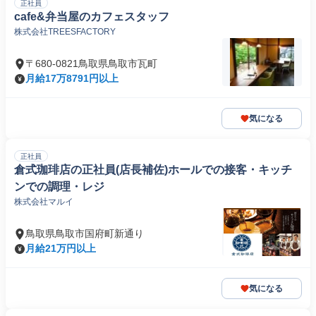
正社員
cafe&弁当屋のカフェスタッフ
株式会社TREESFACTORY
〒680-0821鳥取県鳥取市瓦町
月給17万8791円以上
気になる
正社員
倉式珈琲店の正社員(店長補佐)ホールでの接客・キッチ
ンでの調理・レジ
株式会社マルイ
鳥取県鳥取市国府町新通り
月給21万円以上
気になる