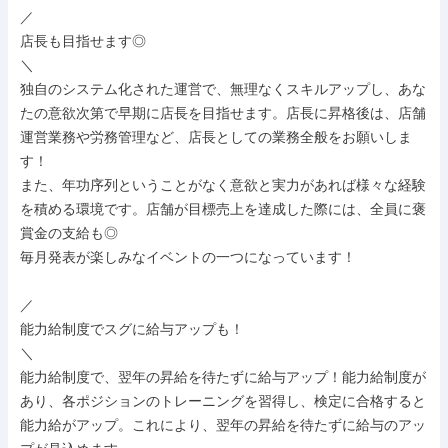
／

店長も目指せます◎

＼

独自のシステム化された運営で、無理なくスキルアップし、あな
たの意欲次第で早期に店長を目指せます。店長に昇格後は、店舗
運営業務や労務管理など、店長としての業務全般をお願いしま
す！

また、年功序列ということがなく意欲と実力があれば様々な経験
を積める環境です。店舗が目標売上を達成した際には、全員に褒
賞金の支給も◎

毎月発表が楽しみなイベントの一つになっています！

／

能力給制度でスグに給与アップも！

＼

能力給制度で、翌年の昇給を待たずに給与アップ！能力給制度が
あり、各ポジションのトレーニングを習得し、検定に合格すると
能力給がアップ。これにより、翌年の昇給を待たずに給与のアッ