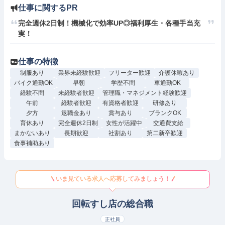
仕事に関するPR
完全週休2日制！機械化で効率UP◎福利厚生・各種手当充
実！
仕事の特徴
制服あり
業界未経験歓迎
フリーター歓迎
介護休暇あり
バイク通勤OK
早朝
学歴不問
車通勤OK
経験不問
未経験者歓迎
管理職・マネジメント経験歓迎
午前
経験者歓迎
有資格者歓迎
研修あり
夕方
退職金あり
賞与あり
ブランクOK
育休あり
完全週休2日制
女性が活躍中
交通費支給
まかないあり
長期歓迎
社割あり
第二新卒歓迎
食事補助あり
いま見ている求人へ応募してみましょう！
回転すし店の総合職
正社員