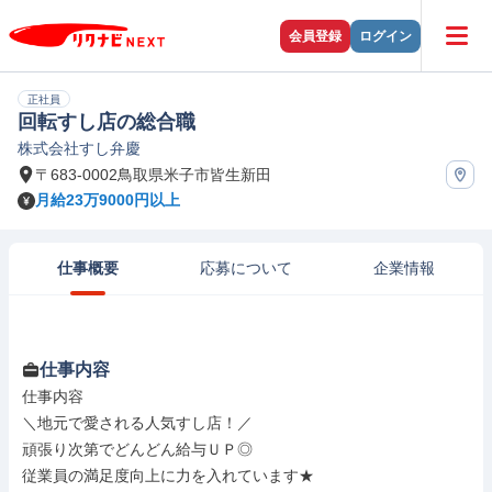
会員登録
ログイン
正社員
回転すし店の総合職
株式会社すし弁慶
〒683-0002鳥取県米子市皆生新田
月給23万9000円以上
仕事概要
応募について
企業情報
仕事内容
仕事内容

＼地元で愛される人気すし店！／

頑張り次第でどんどん給与ＵＰ◎

従業員の満足度向上に力を入れています★
