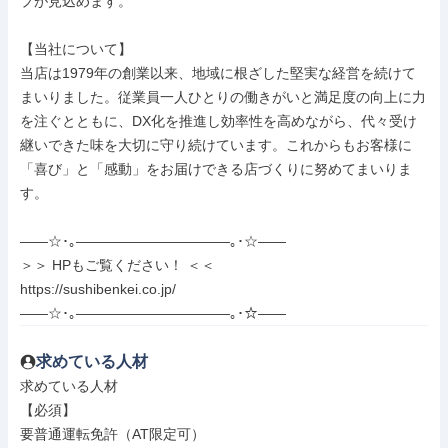
プが見込めます。

【当社について】

当店は1979年の創業以来、地域に根ざした堅実な経営を続けて
まいりました。従業員一人ひとりの働きがいと満足度の向上に力
を注ぐとともに、DX化を推進し効率性を高めながら、代々受け
継いできた味を大切に守り続けています。これからもお客様に
「喜び」と「感動」をお届けできる店づくりに努めてまいりま
す。

――☆･｡―――――――――――｡･☆――

＞＞ HPもご覧ください！ ＜＜

https://sushibenkei.co.jp/

――☆･｡―――――――――――｡･☆――
求めている人材
求めている人材

【必須】

要普通運転免許（AT限定可）
