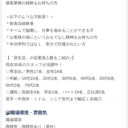
接客業務の経験をお持ちの方

＜以下のような方歓迎！＞

＊飲食店経験者

＊チームで協働し、仕事を進めることができる方

＊お客様の為にというおもてなし精神をお持ちの方

＊年功序列ではなく、実力で評価されたい方

【「皆生店」の従業員人数をご紹介♪】

現在35名のスタッフが活躍中！

◇男女比／男性17名：女性18名

◇年齢／10代10名、20代3名、30代6名、40代5名、50代6名、
60代3名、70代2名

◇属性／高校生9名、学生2名、パート19名、正社員5名

若手～中高年・ミドル、シニア世代まで幅広く在籍◎
職場環境・雰囲気
職場環境

喫煙所：喫煙所あり（屋外）