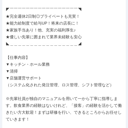
◤￣￣￣￣￣￣￣￣￣￣￣￣￣￣￣￣￣◥

★完全週休2日制◎プライベートも充実！

★能力給制度で給与UP！将来の店長に！

★家族手当あり！他、充実の福利厚生♪

★優しい先輩に囲まれて業界未経験も安心

◣＿＿＿＿＿＿＿＿＿＿＿＿＿＿＿＿＿◢

【仕事内容】

▼キッチン・ホール業務

▼清掃

▼店舗運営サポート

（システム化された発注管理、ロス管理、シフト管理など）

※先輩社員が独自のマニュアルを用いて一から丁寧に指導しま
す。飲食業界の経験はないけれど、「接客」の経験を活かして働
きたい方大歓迎！まずは研修を行い、できるところからお任せし
ていきます！
