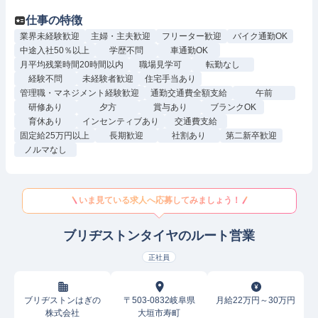
仕事の特徴
業界未経験歓迎
主婦・主夫歓迎
フリーター歓迎
バイク通勤OK
中途入社50％以上
学歴不問
車通勤OK
月平均残業時間20時間以内
職場見学可
転勤なし
経験不問
未経験者歓迎
住宅手当あり
管理職・マネジメント経験歓迎
通勤交通費全額支給
午前
研修あり
夕方
賞与あり
ブランクOK
育休あり
インセンティブあり
交通費支給
固定給25万円以上
長期歓迎
社割あり
第二新卒歓迎
ノルマなし
いま見ている求人へ応募してみましょう！
ブリヂストンタイヤのルート営業
正社員
ブリヂストンはぎの
〒503-0832岐阜県
月給22万円～30万円
株式会社
大垣市寿町