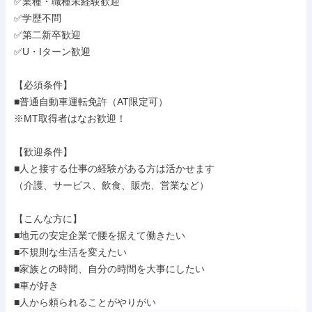
✅業種・職種未経験歓迎

✅学歴不問

✅第二新卒歓迎

✅U・Iターン歓迎

【必須条件】

■普通自動車運転免許（AT限定可）

※MT取得者はなお歓迎！

【歓迎条件】

■人と接する仕事の経験がある方は活かせます

（介護、サービス、飲食、販売、営業など）

【こんな方に】

■地元の安定企業で腰を据えて働きたい

■不規則な生活を変えたい

■家族との時間、自分の時間を大事にしたい

■車が好き

■人から頼られることがやりがい