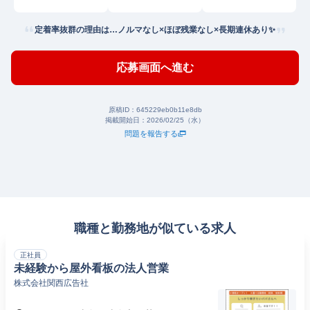
定着率抜群の理由は…ノルマなし×ほぼ残業なし×長期連休あり✨
応募画面へ進む
原稿ID：
645229eb0b11e8db
掲載開始日：
2026/02/25（水）
問題を報告する
職種と勤務地が似ている求人
正社員
未経験から屋外看板の法人営業
株式会社関西広告社