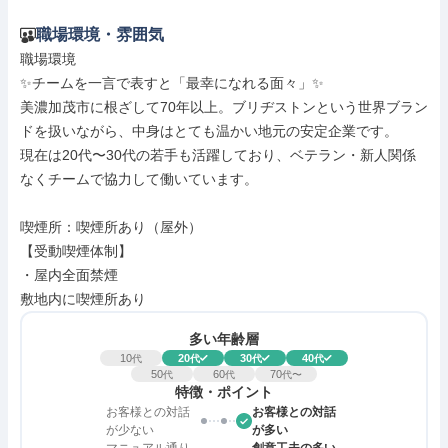
職場環境・雰囲気
職場環境

✨チームを一言で表すと「最幸になれる面々」✨

美濃加茂市に根ざして70年以上。ブリヂストンという世界ブラン
ドを扱いながら、中身はとても温かい地元の安定企業です。

現在は20代〜30代の若手も活躍しており、ベテラン・新人関係
なくチームで協力して働いています。

喫煙所：喫煙所あり（屋外）

【受動喫煙体制】

・屋内全面禁煙

敷地内に喫煙所あり
多い年齢層
10
20
30
40
代
代
代
代
50
60
70
代
代
代〜
特徴・ポイント
お客様との対話
お客様との対話
が少ない
が多い