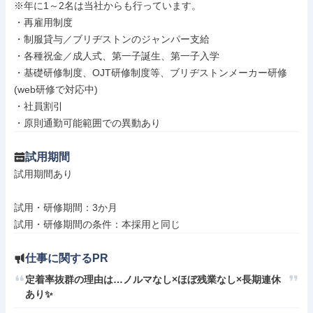
※年に1～2名は当社からも行っています。

・再雇用制度

・制服貸与／ブリヂストンのジャンパー支給

・各種祝金／成人式、第一子誕生、第一子入学

・基礎研修制度、OJT研修制度等、ブリヂストンメーカー研修
(web研修で対応中)

・社員割引

・原則通勤可能範囲での異動あり
試用期間
試用期間あり

試用・研修期間：3か月

仕事に関するPR
定着率抜群の理由は…ノルマなし×ほぼ残業なし×長期連休
あり✨