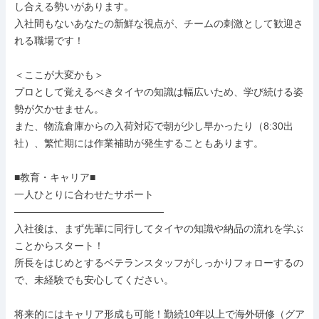
し合える勢いがあります。

入社間もないあなたの新鮮な視点が、チームの刺激として歓迎さ
れる職場です！

＜ここが大変かも＞

プロとして覚えるべきタイヤの知識は幅広いため、学び続ける姿
勢が欠かせません。

また、物流倉庫からの入荷対応で朝が少し早かったり（8:30出
社）、繁忙期には作業補助が発生することもあります。

■教育・キャリア■

一人ひとりに合わせたサポート

―――――――――――――――

入社後は、まず先輩に同行してタイヤの知識や納品の流れを学ぶ
ことからスタート！

所長をはじめとするベテランスタッフがしっかりフォローするの
で、未経験でも安心してください。

将来的にはキャリア形成も可能！勤続10年以上で海外研修（グア