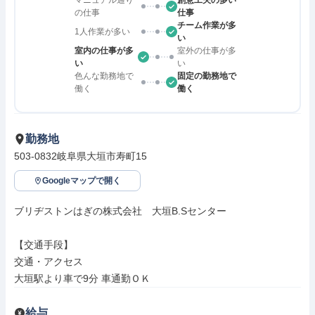
マニュアル通り
創意工夫の多い
の仕事
仕事
チーム作業が多
1人作業が多い
い
室内の仕事が多
室外の仕事が多
い
い
色んな勤務地で
固定の勤務地で
働く
働く
勤務地
503-0832岐阜県大垣市寿町15
Googleマップで開く
ブリヂストンはぎの株式会社　大垣B.Sセンター

【交通手段】

交通・アクセス

大垣駅より車で9分 車通勤ＯＫ
給与