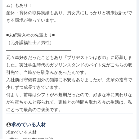
ム）もあり！

産休・育休の取得実績もあり、男女共にしっかりと将来設計がで
きる環境が整っています。

■未経験入社の先輩より■

（元介護福祉士／男性）

―――――――――――――――

元々車好きだったこともあり『ブリヂストンはぎの』に応募しま
した。実は学生時代のガソリンスタンドのバイト先がこちらの取
引先で、当時から馴染みがあったんです。

入社前は守備範囲外の知識に不安もありましたが、先輩の指導で
少しずつ成長できています。

何より、前職はシフトが不規則だったので、好きな車に関わりな
がら夜ちゃんと寝られて、家族との時間も取れる今の生活は、私
にとって最高のご褒美です。
求めている人材
求めている人材
