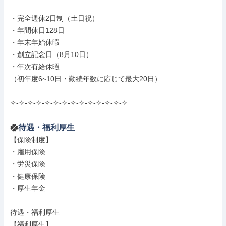
・完全週休2日制（土日祝）

・年間休日128日

・年末年始休暇

・創立記念日（8月10日）

・年次有給休暇

（初年度6~10日・勤続年数に応じて最大20日）

✧-✧-✧-✧-✧-✧-✧-✧-✧-✧-✧-✧-✧-✧
待遇・福利厚生
【保険制度】

・雇用保険

・労災保険

・健康保険

・厚生年金

待遇・福利厚生

【福利厚生】
