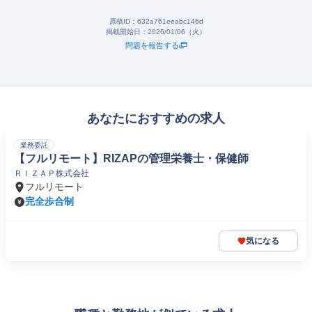
原稿ID：
632a761eeabc146d
掲載開始日：
2026/01/06（火）
問題を報告する
あなたにおすすめの求人
業務委託
【フルリモート】RIZAPの管理栄養士・保健師
ＲＩＺＡＰ株式会社
フルリモート
完全歩合制
気になる