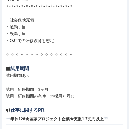
✧-✧-✧-✧-✧-✧-✧-✧-✧-✧-✧-✧-✧-✧

・社会保険完備

・通勤手当

・残業手当

・OJTでの研修教育を想定

✧-✧-✧-✧-✧-✧-✧-✧-✧-✧-✧-✧-✧-✧
試用期間
試用期間あり

試用・研修期間：3ヶ月

仕事に関するPR
年休128★国家プロジェクト企業★支援1.7兆円以上