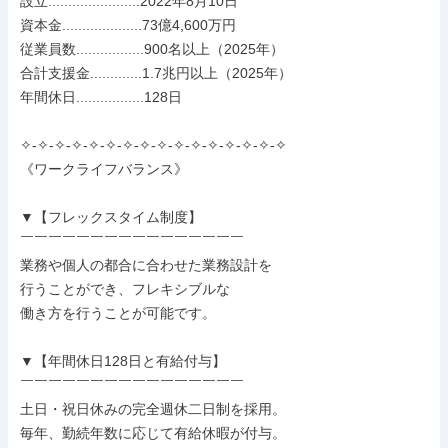
設立.......................2022年8月10日

資本金....................73億4,600万円

従業員数.................900名以上（2025年）

合計支援金.............1.7兆円以上（2025年）

年間休日.................128日

✧-✧-✧-✧-✧-✧-✧-✧-✧-✧-✧-✧-✧-✧-✧-✧

《ワークライフバランス》

▼【フレックスタイム制度】

￣￣￣￣￣￣￣￣￣￣￣￣￣￣￣￣

業務や個人の都合に合わせた業務設計を

行うことができ、フレキシブルな

働き方を行うことが可能です。

▼【年間休日128日と有給付与】

￣￣￣￣￣￣￣￣￣￣￣￣￣￣￣￣

土日・祝日休みの完全週休二日制を採用。

毎年、勤続年数に応じて有給休暇が付与。
