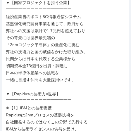
▼【国家プロジェクトを担う企業】

￣￣￣￣￣￣￣￣￣￣￣￣￣￣￣￣

経済産業省のポスト5G情報通信システム

基盤強化研究開発事業を通じて、政府から

弊社への支援は累計で1.7兆円を超えており

その背景には世界最先端の

「2nmロジック半導体」の量産化に挑む

弊社の技術力と国の威信をかけた取り組み。

民間からは日本を代表する企業様から

初期資本金73億円を出資・調達し

日本の半導体産業への挑戦を

一緒に目指す仲間を大量採用中です。

▼【Rapidusの技術力×世界】

￣￣￣￣￣￣￣￣￣￣￣￣￣￣￣￣

✬【1】IBMとの技術提携

Rapidusは2nmプロセスの基盤技術を

自社開発するのではなくこの分野で先行する

IBMから技術ライセンスの供与を受け、
