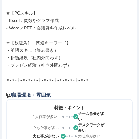
✬【PCスキル】

- Excel：関数やグラフ作成

- Word／PPT：会議資料作成レベル

✬【歓迎条件・関連キーワード】

・英語スキル（読み書き）

・折衝経験（社内外問わず）

・プレゼン経験（社内外問わず）

✧-✧-✧-✧-✧-✧-✧-✧-✧-✧-✧-✧-✧-✧-✧-✧
職場環境・雰囲気
特徴・ポイント
チーム作業が多
1人作業が多い
い
デスクワークが
立ち仕事が多い
多い
力仕事が少ない
力仕事が多い