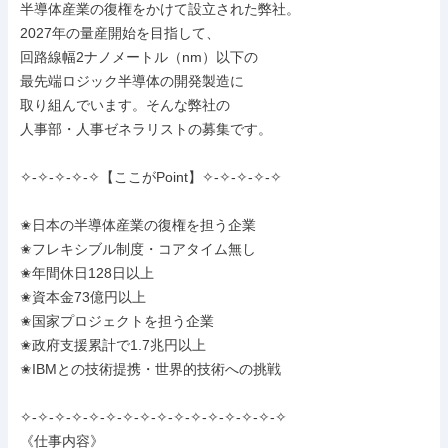
半導体産業の復権をかけて設立された弊社。

2027年の量産開始を目指して、

回路線幅2ナノメートル（nm）以下の

最先端ロジック半導体の開発製造に

取り組んでいます。そんな弊社の

人事部・人事ゼネラリストの募集です。

✧-✧-✧-✧-✧【ここがPoint】✧-✧-✧-✧-✧

✬日本の半導体産業の復権を担う企業

✬フレキシブル制度・コアタイム無し

✬年間休日128日以上

✬資本金73億円以上

✬国家プロジェクトを担う企業

✬政府支援累計で1.7兆円以上

✬IBMとの技術提携・世界的技術への挑戦

✧-✧-✧-✧-✧-✧-✧-✧-✧-✧-✧-✧-✧-✧-✧-✧

《仕事内容》
