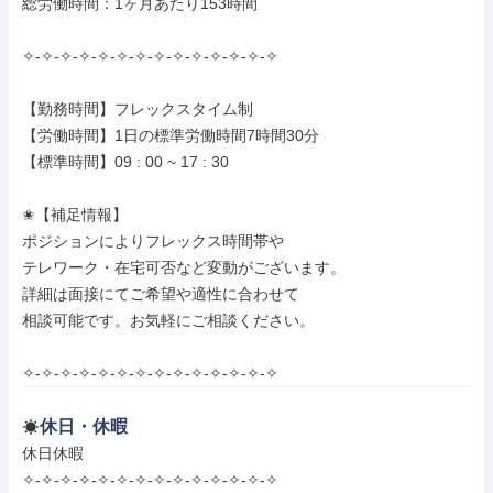
総労働時間：1ヶ月あたり153時間

✧-✧-✧-✧-✧-✧-✧-✧-✧-✧-✧-✧-✧-✧

【勤務時間】フレックスタイム制

【労働時間】1日の標準労働時間7時間30分

【標準時間】09 : 00 ~ 17 : 30

✬【補足情報】

ポジションによりフレックス時間帯や

テレワーク・在宅可否など変動がございます。

詳細は面接にてご希望や適性に合わせて

相談可能です。お気軽にご相談ください。

✧-✧-✧-✧-✧-✧-✧-✧-✧-✧-✧-✧-✧-✧
休日・休暇
休日休暇

✧-✧-✧-✧-✧-✧-✧-✧-✧-✧-✧-✧-✧-✧
