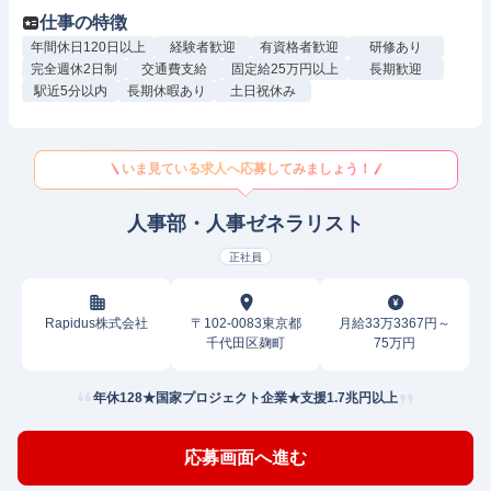
仕事の特徴
年間休日120日以上
経験者歓迎
有資格者歓迎
研修あり
完全週休2日制
交通費支給
固定給25万円以上
長期歓迎
駅近5分以内
長期休暇あり
土日祝休み
いま見ている求人へ応募してみましょう！
人事部・人事ゼネラリスト
正社員
Rapidus株式会社
〒102-0083東京都
月給33万3367円～
千代田区麹町
75万円
年休128★国家プロジェクト企業★支援1.7兆円以上
応募画面へ進む