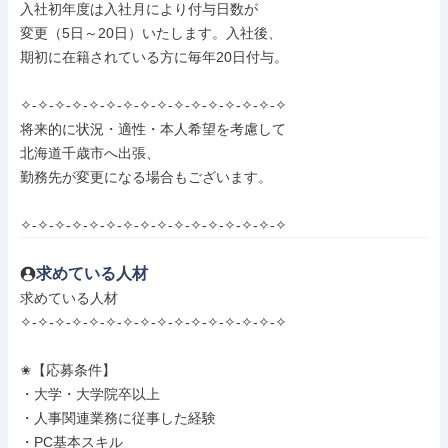
入社初年度は入社月により付与日数が

変更（5日～20日）いたします。入社後、

期初に在籍されている方に毎年20日付与。

✧-✧-✧-✧-✧-✧-✧-✧-✧-✧-✧-✧-✧-✧-✧-✧

将来的に状況・適性・本人希望を考慮して

北海道千歳市へ出張、

勤務先が変更になる場合もございます。

✧-✧-✧-✧-✧-✧-✧-✧-✧-✧-✧-✧-✧-✧-✧-✧
求めている人材
求めている人材

✧-✧-✧-✧-✧-✧-✧-✧-✧-✧-✧-✧-✧-✧-✧-✧

✬【応募条件】

・大学・大学院卒以上

・人事関連業務に従事した経験

・PC基本スキル
