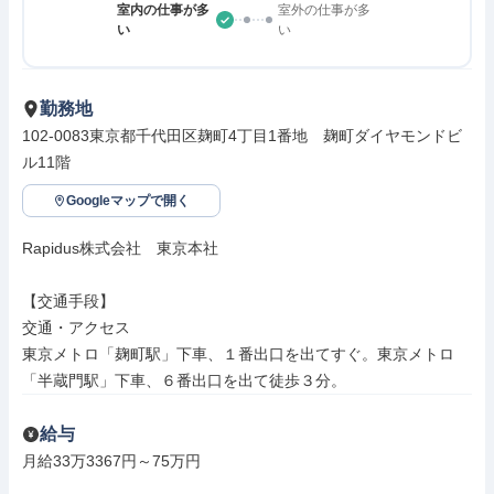
室内の仕事が多
室外の仕事が多
い
い
勤務地
102-0083東京都千代田区麹町4丁目1番地　麹町ダイヤモンドビ
ル11階
Googleマップで開く
Rapidus株式会社　東京本社

【交通手段】

交通・アクセス

東京メトロ「麹町駅」下車、１番出口を出てすぐ。東京メトロ
「半蔵門駅」下車、６番出口を出て徒歩３分。
給与
月給33万3367円～75万円
