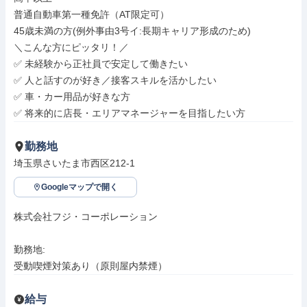
普通自動車第一種免許（AT限定可）

45歳未満の方(例外事由3号イ:長期キャリア形成のため)

＼こんな方にピッタリ！／

✅ 未経験から正社員で安定して働きたい

✅ 人と話すのが好き／接客スキルを活かしたい

✅ 車・カー用品が好きな方

✅ 将来的に店長・エリアマネージャーを目指したい方
勤務地
埼玉県さいたま市西区212-1
Googleマップで開く
株式会社フジ・コーポレーション

勤務地: 

受動喫煙対策あり（原則屋内禁煙）
給与