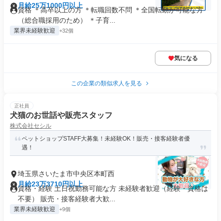
月給25万1000円以上
資格 ＊高卒以上の方 ＊転職回数不問 ＊全国転勤が可能な方
（総合職採用のため） ＊子育...
業界未経験歓迎
+32個
気になる
この企業の類似求人を見る
正社員
犬猫のお世話や販売スタッフ
株式会社セシル
ペットショップSTAFF大募集！未経験OK！販売・接客経験者優
遇！
埼玉県さいたま市中央区本町西
月給23万3710円以上
資格・経験 土日祝勤務可能な方 未経験者歓迎（経験・資格は
不要） 販売・接客経験者大歓...
業界未経験歓迎
+9個