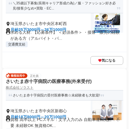
＼35歳以下募集(長期キャリア形成の為)／服・ファッション好き必
見/接客少なめ×買取・EC...
埼玉県さいたま市中央区本町西
月給25万3000円～26万1000円
求める人材: 【応募条件】 ＜必須条件＞ ・接客・販売の経験
がある方（アルバイト・パ...
交通費支給
気になる
正社員
さいたま赤十字病院の医療事務(外来受付)
株式会社ソラスト
さいたま赤十字病院の受付医療事務☆未経験者も大歓迎!
埼玉県さいたま市中央区新都心
月給18万8000円～20万1000円
資格 高卒以上 PCスキル：文字入力のみ 自動車運転免許：不
要 未経験OK 無資格OK...