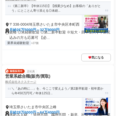
《第二新卒》【年休115日】【残業少なめ】お客様の「ありがと
う」にとことん寄り添える◎未経...
〒338-0004埼玉県さいたま市中央区本町西
月給26万5000円～32万9000円
資格 ◎未経験歓迎 ◎第二新卒歓迎 ※短大・四年生大学卒業見
込みの方も応募可 【必...
業界未経験歓迎
+27個
気になる
正社員
営業系総合職(販売/買取)
株式会社ネクステージ
＼「あの時に…」を、今ここで変えよう／第2新卒歓迎・初年度か
ら年450万円可／年休125日...
埼玉県さいたま市中央区上峰
月給28万6000円～64万4000円
求める人材: ・学歴不問、職歴不問 ・新卒、社会人未経験、第