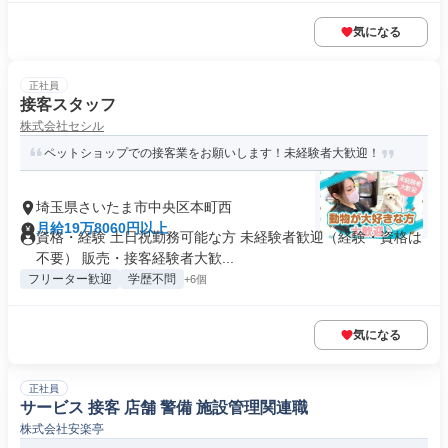
気になる
正社員
接客スタッフ
株式会社セシル
ペットショップでの接客業をお願いします！未経験者大歓迎！
埼玉県さいたま市中央区本町西
月給19万8060円以上
資格・経験 土日祝勤務可能な方 未経験者歓迎（経験・資格は
不要） 販売・接客経験者大歓...
フリーター歓迎
学歴不問
+6個
気になる
正社員
サービス 接客 店舗 警備 施設管理関連職
株式会社安楽亭