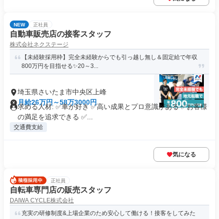
NEW
正社員
自動車販売店の接客スタッフ
株式会社ネクステージ
【未経験採用枠】完全未経験からでも引っ越し無し＆固定給で年収
800万円を目指せる✨20～3...
埼玉県さいたま市中央区上峰
月給26万円～58万3000円
求める人材: ✅車が好き ✅高い成果とプロ意識がある ✅お客様
の満足を追求できる ✅...
交通費支給
気になる
正社員
自転車専門店の販売スタッフ
DAIWA CYCLE株式会社
充実の研修制度&上場企業のため安心して働ける！接客をしてみた