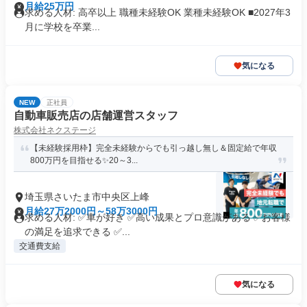
月給25万円
求める人材: 高卒以上 職種未経験OK 業種未経験OK ■2027年3
月に学校を卒業...
気になる
NEW
正社員
自動車販売店の店舗運営スタッフ
株式会社ネクステージ
【未経験採用枠】完全未経験からでも引っ越し無し＆固定給で年収
800万円を目指せる✨20～3...
埼玉県さいたま市中央区上峰
月給27万2000円～58万3000円
求める人材: ✅車が好き ✅高い成果とプロ意識がある ✅お客様
の満足を追求できる ✅...
交通費支給
気になる