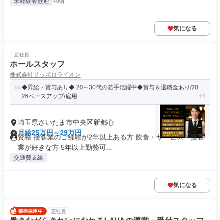
未経験者歓迎
+9個
気になる
正社員
ホールスタッフ
株式会社サッポロライオン
◆昇給・賞与あり◆ 20～30代の若手活躍中◆賞与＆退職金あり/20
26ベースアップ/雇用...
埼玉県さいたま市中央区新都心
月給25万円～29万円
資格 接客業のご経験が2年以上ある方 飲食・サービス・接客
業が好きな方 5年以上勤務可...
交通費支給
気になる
正社員