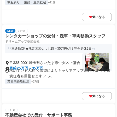
制服あり
主婦・主夫歓迎
+11個
気になる
NEW
正社員
レンタカーショップの受付・洗車・車両移動スタッフ
ドリームアップ株式会社
車通勤OK★残業ほぼなし！25～35万円/月！完全週休2日
〒338-0001埼玉県さいたま市中央区上落合
月給25万円～35万円
求めている人材 ＼希望によりキャリアアップ＆給料UPで店舗
責任者も目指せます ／ 未...
業界未経験歓迎
+27個
気になる
正社員
不動産会社での受付・サポート事務