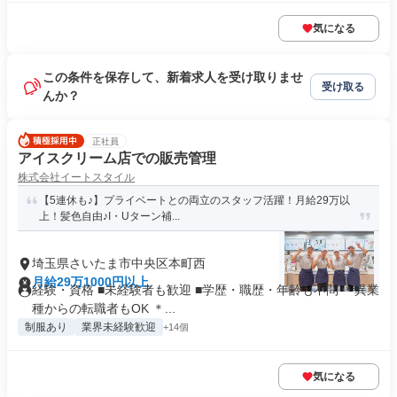
気になる
この条件を保存して、新着求人を受け取りませ
受け取る
んか？
正社員
アイスクリーム店での販売管理
株式会社イートスタイル
【5連休も♪】プライベートとの両立のスタッフ活躍！月給29万以
上！髪色自由♪I・Uターン補...
埼玉県さいたま市中央区本町西
月給29万1000円以上
経験・資格 ■未経験者も歓迎 ■学歴・職歴・年齢も不問 ＊異業
種からの転職者もOK ＊...
制服あり
業界未経験歓迎
+14個
気になる