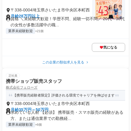
〒338-0004埼玉県さいたま市中央区本町西
月給28万円以上
資格 ＼未経験大歓迎！学歴不問、経験一切不問／ 20代～30代
の女性が多数活躍中の職...
業界未経験歓迎
+21個
気になる
この企業の類似求人を見る
正社員
携帯ショップ販売スタッフ
株式会社フェローズ
【携帯販売経験者限定】評価される環境でキャリアを伸ばせます
〒338-0004埼玉県さいたま市中央区本町西
月給35万円～50万円
求めている人材 【必須】 携帯販売・スマホ販売の経験がある
方、または通信業界での勤務経...
業界未経験歓迎
+6個