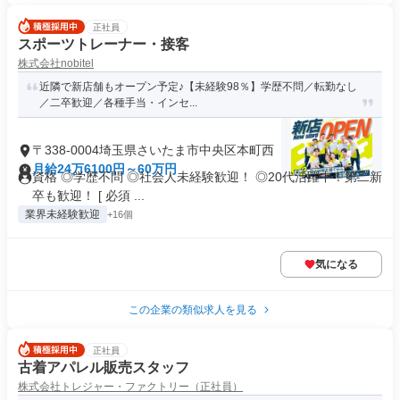
正社員
スポーツトレーナー・接客
株式会社nobitel
近隣で新店舗もオープン予定♪【未経験98％】学歴不問／転勤なし
／二卒歓迎／各種手当・インセ...
〒338-0004埼玉県さいたま市中央区本町西
月給24万6100円～60万円
資格 ◎学歴不問 ◎社会人未経験歓迎！ ◎20代活躍中！第二新
卒も歓迎！ [ 必須 ...
業界未経験歓迎
+16個
気になる
この企業の類似求人を見る
正社員
古着アパレル販売スタッフ
株式会社トレジャー・ファクトリー（正社員）