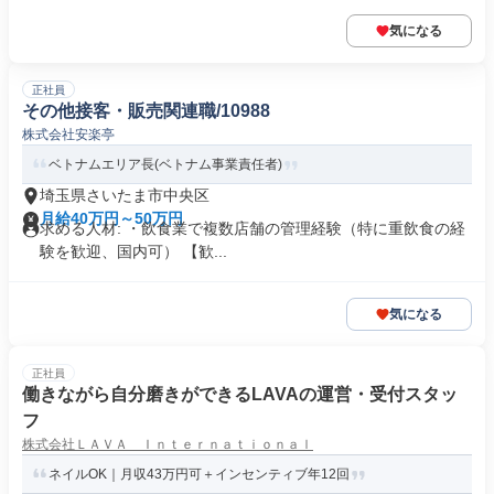
気になる
正社員
その他接客・販売関連職/10988
株式会社安楽亭
ベトナムエリア長(ベトナム事業責任者)
埼玉県さいたま市中央区
月給40万円～50万円
求める人材: ・飲食業で複数店舗の管理経験（特に重飲食の経
験を歓迎、国内可） 【歓...
気になる
正社員
働きながら自分磨きができるLAVAの運営・受付スタッ
フ
株式会社ＬＡＶＡ Ｉｎｔｅｒｎａｔｉｏｎａｌ
ネイルOK｜月収43万円可＋インセンティブ年12回