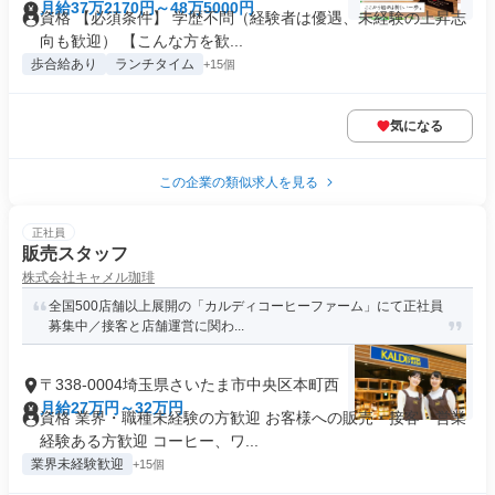
月給37万2170円～48万5000円
資格 【必須条件】 学歴不問（経験者は優遇、未経験の上昇志
向も歓迎） 【こんな方を歓...
歩合給あり
ランチタイム
+15個
気になる
この企業の類似求人を見る
正社員
販売スタッフ
株式会社キャメル珈琲
全国500店舗以上展開の「カルディコーヒーファーム」にて正社員
募集中／接客と店舗運営に関わ...
〒338-0004埼玉県さいたま市中央区本町西
月給27万円～32万円
資格 業界・職種未経験の方歓迎 お客様への販売・接客・営業
経験ある方歓迎 コーヒー、ワ...
業界未経験歓迎
+15個