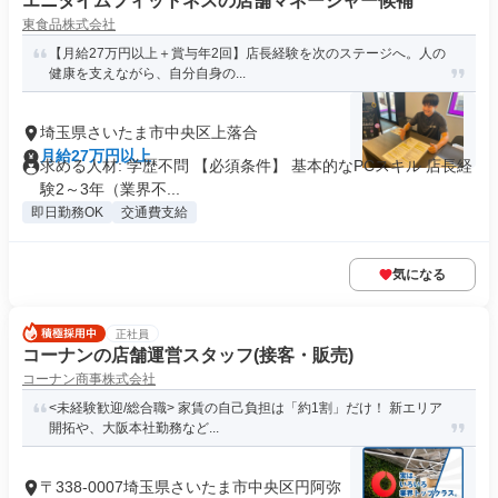
エニタイムフィットネスの店舗マネージャー候補
東食品株式会社
【月給27万円以上＋賞与年2回】店長経験を次のステージへ。人の
健康を支えながら、自分自身の...
埼玉県さいたま市中央区上落合
月給27万円以上
求める人材: 学歴不問 【必須条件】 基本的なPCスキル 店長経
験2～3年（業界不...
即日勤務OK
交通費支給
気になる
正社員
コーナンの店舗運営スタッフ(接客・販売)
コーナン商事株式会社
<未経験歓迎/総合職> 家賃の自己負担は「約1割」だけ！ 新エリア
開拓や、大阪本社勤務など...
〒338-0007埼玉県さいたま市中央区円阿弥