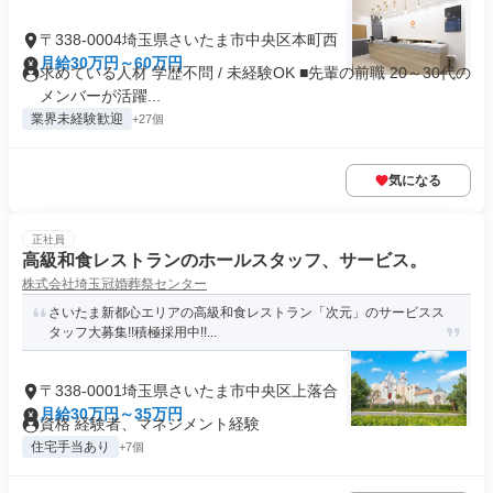
〒338-0004埼玉県さいたま市中央区本町西
月給30万円～60万円
求めている人材 学歴不問 / 未経験OK ■先輩の前職 20～30代の
メンバーが活躍...
業界未経験歓迎
+27個
気になる
正社員
高級和食レストランのホールスタッフ、サービス。
株式会社埼玉冠婚葬祭センター
さいたま新都心エリアの高級和食レストラン「次元」のサービスス
タッフ大募集!!積極採用中!!...
〒338-0001埼玉県さいたま市中央区上落合
月給30万円～35万円
資格 経験者、マネジメント経験
住宅手当あり
+7個