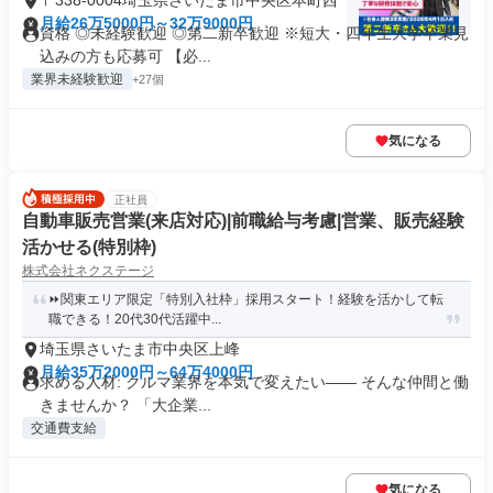
〒338-0004埼玉県さいたま市中央区本町西
月給26万5000円～32万9000円
資格 ◎未経験歓迎 ◎第二新卒歓迎 ※短大・四年生大学卒業見
込みの方も応募可 【必...
業界未経験歓迎
+27個
気になる
正社員
自動車販売営業(来店対応)|前職給与考慮|営業、販売経験
活かせる(特別枠)
株式会社ネクステージ
⏩️関東エリア限定「特別入社枠」採用スタート！経験を活かして転
職できる！20代30代活躍中...
埼玉県さいたま市中央区上峰
月給35万2000円～64万4000円
求める人材: クルマ業界を本気で変えたい―― そんな仲間と働
きませんか？ 「大企業...
交通費支給
気になる