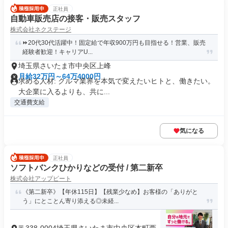
正社員
自動車販売店の接客・販売スタッフ
株式会社ネクステージ
⏩️20代30代活躍中！固定給で年収900万円も目指せる！営業、販売
経験者歓迎！キャリアU...
埼玉県さいたま市中央区上峰
月給32万円～64万4000円
求める人材: クルマ業界を本気で変えたいヒトと、働きたい。
大企業に入るよりも、共に...
交通費支給
気になる
正社員
ソフトバンクひかりなどの受付 / 第二新卒
株式会社アップビート
《第二新卒》【年休115日】【残業少なめ】お客様の「ありがと
う」にとことん寄り添える◎未経...