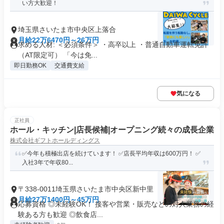
い方大歓迎！
埼玉県さいたま市中央区上落合
月給22万6470円～26万円
求める人材: ＜必須条件＞ ・高卒以上 ・普通自動車運転免許
（AT限定可） 「今は免...
即日勤務OK
交通費支給
気になる
正社員
ホール・キッチン|店長候補|オープニング続々の成長企業
株式会社ギフトホールディングス
✅️今年も積極出店を続けています！ ✅️店長平均年収は600万円！ ✅️
入社3年で年収80...
〒338-0011埼玉県さいたま市中央区新中里
月給27万1400円～45万円
応募資格 ◎未経験OK！ 接客や営業・販売などの対人業務の経
験ある方も歓迎 ◎飲食店...