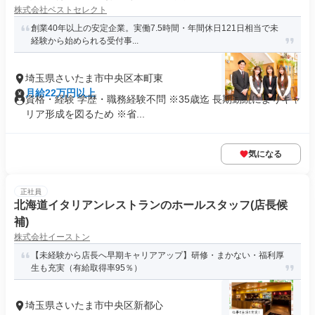
株式会社ベストセレクト
創業40年以上の安定企業。実働7.5時間・年間休日121日相当で未
経験から始められる受付事...
埼玉県さいたま市中央区本町東
月給22万円以上
資格・経験 学歴・職務経験不問 ※35歳迄 長期勤続によりキャ
リア形成を図るため ※省...
気になる
正社員
北海道イタリアンレストランのホールスタッフ(店長候
補)
株式会社イーストン
【未経験から店長へ早期キャリアアップ】研修・まかない・福利厚
生も充実（有給取得率95％）
埼玉県さいたま市中央区新都心