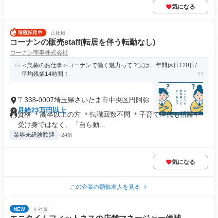
気になる
正社員
コーナンの販売staff(転居を伴う転勤なし)
コーナン商事株式会社
＜急募のお仕事＞コーナンで働く魅力って？実は…年間休日120日/
平均残業14時間！
〒338-0007埼玉県さいたま市中央区円阿弥
月給23万円以上
資格 ＊高卒以上の方 ＊転職回数不問 ＊子育て世代も活躍中
受け身ではなく、「自ら動...
業界未経験歓迎
+24個
気になる
この企業の類似求人を見る
NEW
正社員