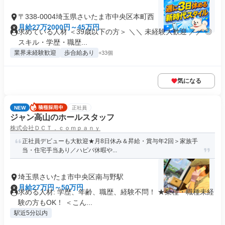
〒338-0004埼玉県さいたま市中央区本町西
月給27万2000円～45万円
求めている人材 ＜39歳以下の方＞ ＼＼ 未経験大歓迎 ／／ ◎
スキル・学歴・職歴...
業界未経験歓迎
歩合給あり
+33個
気になる
NEW
正社員
ジャン高山のホールスタッフ
株式会社ＤＣＴ．ｃｏｍｐａｎｙ
正社員デビューも大歓迎★月8日休み＆昇給・賞与年2回＞家族手
当・住宅手当あり／ハピバ休暇や...
埼玉県さいたま市中央区南与野駅
月給27万円～50万円
求める人材: 学歴、年齢、職歴、経験不問！ ★業種・職種未経
験の方もOK！ ＜こん...
駅近5分以内