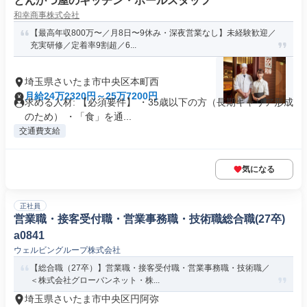
とんかつ屋のキッチン・ホールスタッフ
和幸商事株式会社
【最高年収800万〜／月8日〜9休み・深夜営業なし】未経験歓迎／
充実研修／定着率9割超／6...
埼玉県さいたま市中央区本町西
月給24万2320円～25万7200円
求める人材: 【必須要件】 ・35歳以下の方（長期キャリア形成
のため） ・「食」を通...
交通費支給
気になる
正社員
営業職・接客受付職・営業事務職・技術職総合職(27卒)
a0841
ウェルビングループ株式会社
【総合職（27卒）】営業職・接客受付職・営業事務職・技術職／
＜株式会社グローバンネット・株...
埼玉県さいたま市中央区円阿弥