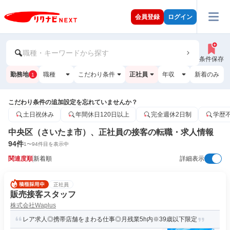
会員登録
ログイン
職種・キーワードから探す
条件保存
勤務地
職種
こだわり条件
正社員
年収
新着のみ
1
こだわり条件の追加設定を忘れていませんか？
土日祝休み
年間休日120日以上
完全週休2日制
学歴
中央区（さいたま市）、正社員の接客の転職・求人情報
94
件
1
〜
94
件目を表示中
関連度順
新着順
詳細表示
正社員
販売接客スタッフ
株式会社Waplus
レア求人◎携帯店舗をまわる仕事◎月残業5h内※39歳以下限定