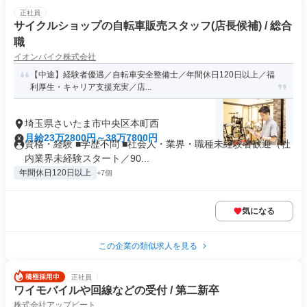
正社員
サイクルショップの自転車販売スタッフ(店長候補) / 総合
職
イオンバイク株式会社
【中途】経験者優遇／自転車安全整備士／年間休日120日以上／福
利厚生・キャリア支援充実／店...
埼玉県さいたま市中央区本町西
月給23万2800円～38万7800円
資格・経験 ■学歴不問 ■社会人・業界・職種未経験者歓迎（社
内業界未経験スタート／90...
年間休日120日以上
+7個
気になる
この企業の類似求人を見る
正社員
ワイモバイルや回線などの受付 / 第二新卒
株式会社アップビート