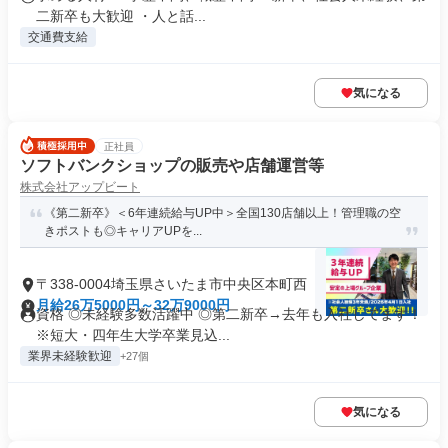
二新卒も大歓迎 ・人と話...
交通費支給
気になる
正社員
ソフトバンクショップの販売や店舗運営等
株式会社アップビート
《第二新卒》＜6年連続給与UP中＞全国130店舗以上！管理職の空
きポストも◎キャリアUPを...
〒338-0004埼玉県さいたま市中央区本町西
月給26万5000円～32万9000円
資格 ◎未経験多数活躍中 ◎第二新卒→去年も入社してます！
※短大・四年生大学卒業見込...
業界未経験歓迎
+27個
気になる