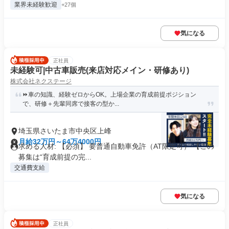
業界未経験歓迎
+27個
気になる
正社員
未経験可|中古車販売(来店対応メイン・研修あり)
株式会社ネクステージ
⏩️車の知識、経験ゼロからOK。上場企業の育成前提ポジション
で、研修＋先輩同席で接客の型か...
埼玉県さいたま市中央区上峰
月給32万円～64万4000円
求める人材: 【必須】 要普通自動車免許（AT限定可） 【この
募集は“育成前提の完...
交通費支給
気になる
正社員