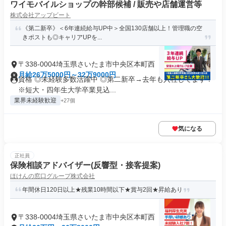
ワイモバイルショップの幹部候補 / 販売や店舗運営等
株式会社アップビート
《第二新卒》＜6年連続給与UP中＞全国130店舗以上！管理職の空
きポストも◎キャリアUPを...
〒338-0004埼玉県さいたま市中央区本町西
月給26万5000円～32万9000円
資格 ◎未経験多数活躍中 ◎第二新卒→去年も入社してます！
※短大・四年生大学卒業見込...
業界未経験歓迎
+27個
気になる
正社員
保険相談アドバイザー(反響型・接客提案)
ほけんの窓口グループ株式会社
年間休日120日以上★残業10時間以下★賞与2回★昇給あり
〒338-0004埼玉県さいたま市中央区本町西