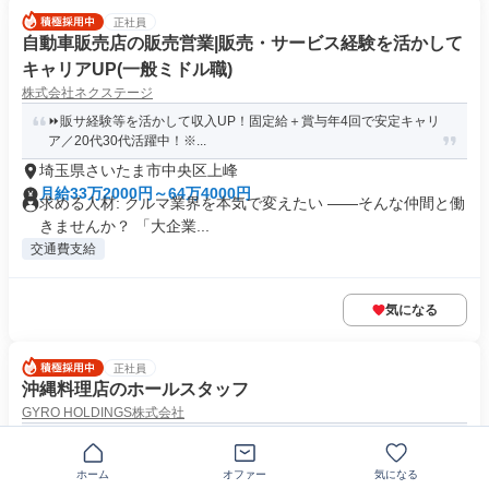
正社員
自動車販売店の販売営業|販売・サービス経験を活かして
キャリアUP(一般ミドル職)
株式会社ネクステージ
⏩️販サ経験等を活かして収入UP！固定給＋賞与年4回で安定キャリ
ア／20代30代活躍中！※...
埼玉県さいたま市中央区上峰
月給33万2000円～64万4000円
求める人材: クルマ業界を本気で変えたい ――そんな仲間と働
きませんか？ 「大企業...
交通費支給
気になる
正社員
沖縄料理店のホールスタッフ
GYRO HOLDINGS株式会社
【和食の経験者大歓迎】企業規模拡大中！昇給・昇格チャンス◎
ホーム
オファー
気になる