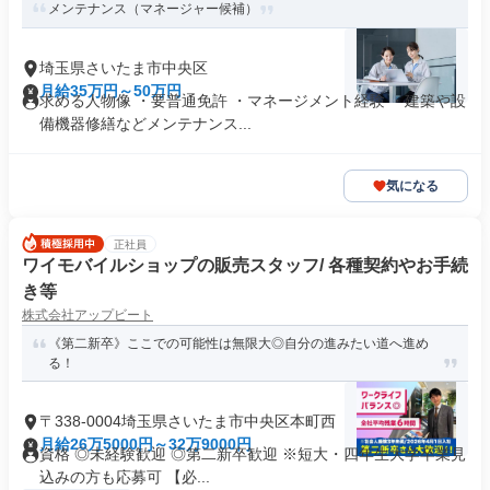
メンテナンス（マネージャー候補）
埼玉県さいたま市中央区
月給35万円～50万円
求める人物像 ・要普通免許 ・マネージメント経験 ・建築や設
備機器修繕などメンテナンス...
気になる
正社員
ワイモバイルショップの販売スタッフ/ 各種契約やお手続
き等
株式会社アップビート
《第二新卒》ここでの可能性は無限大◎自分の進みたい道へ進め
る！
〒338-0004埼玉県さいたま市中央区本町西
月給26万5000円～32万9000円
資格 ◎未経験歓迎 ◎第二新卒歓迎 ※短大・四年生大学卒業見
込みの方も応募可 【必...