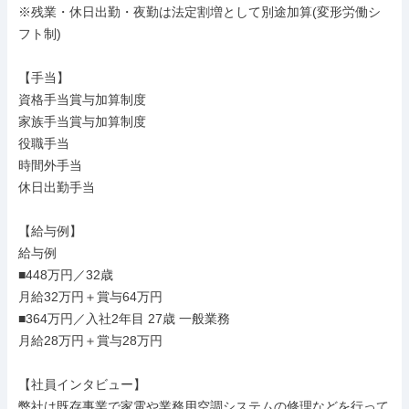
※残業・休日出勤・夜勤は法定割増として別途加算(変形労働シ
フト制)

【手当】

資格手当賞与加算制度

家族手当賞与加算制度

役職手当

時間外手当

休日出勤手当

【給与例】

給与例

■448万円／32歳

月給32万円＋賞与64万円

■364万円／入社2年目 27歳 一般業務

月給28万円＋賞与28万円

【社員インタビュー】

弊社は既存事業で家電や業務用空調システムの修理などを行って