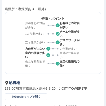
喫煙所：喫煙所あり（屋外）
特徴・ポイント
お客様との対話
お客様との対話
が少ない
が多い
チーム作業が多
1人作業が多い
い
デスクワークが
立ち仕事が多い
多い
力仕事が少ない
力仕事が多い
室内の仕事が多
室外の仕事が多
い
い
色んな勤務地で
固定の勤務地で
働く
働く
勤務地
179-0075東京都練馬区高松5-8-20　J.CITYTOWER17F
Googleマップで開く