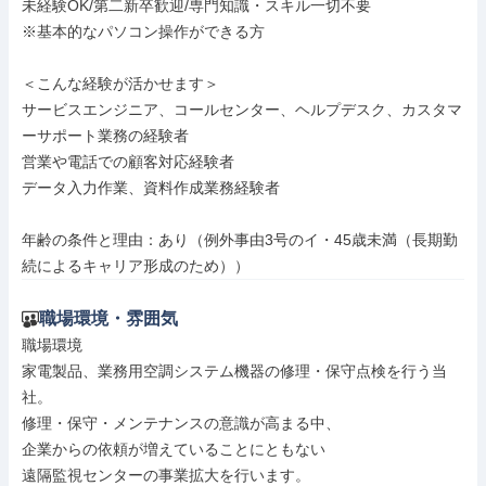
未経験OK/第二新卒歓迎/専門知識・スキル一切不要

※基本的なパソコン操作ができる方

＜こんな経験が活かせます＞

サービスエンジニア、コールセンター、ヘルプデスク、カスタマ
ーサポート業務の経験者

営業や電話での顧客対応経験者

データ入力作業、資料作成業務経験者

年齢の条件と理由：あり（例外事由3号のイ・45歳未満（長期勤
続によるキャリア形成のため））
職場環境・雰囲気
職場環境

家電製品、業務用空調システム機器の修理・保守点検を行う当
社。

修理・保守・メンテナンスの意識が高まる中、

企業からの依頼が増えていることにともない

遠隔監視センターの事業拡大を行います。
