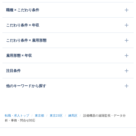
職種 × こだわり条件
こだわり条件 × 年収
こだわり条件 × 雇用形態
雇用形態 × 年収
注目条件
他のキーワードから探す
転職・求人トップ
/
東京都
/
東京23区
/
練馬区
/
設備機器の遠隔監視・データ分
析・事務・問合せ対応