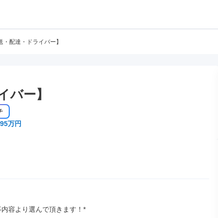
送・配達・ドライバー】
イバー】
チ
95万円
事内容より選んで頂きます！*
