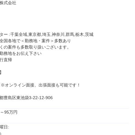
株式会社

ー :千葉全域,東京都,埼玉,神奈川,群馬,栃木,茨城

全国各地で＜勤務地・案件＞多数あり

くの案件も多数取り扱いございます。

勤務地をお伝え下さい

行直帰



 ※オンライン面接、出張面接も可能です！

豊島区東池袋3-22-12-906
～95万円
日: 


