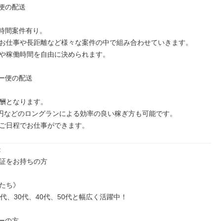
便の配送

4時間案件有り。

お仕事や長距離など様々な案件の中で組み合わせていきます。

や稼働時間を自由に決められます。

ー便の配送

酬となります。

万円などのロングランによる効率の良い稼ぎ方も可能です。

ご日程でお仕事ができます。


証をお持ちの方

たち》

代、30代、40代、50代と幅広く活躍中！

ーの方
