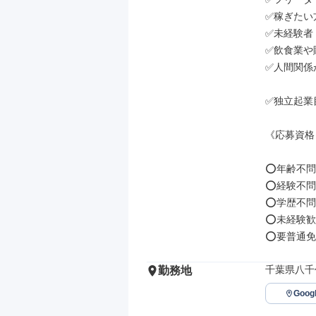
✅稼ぎたい方
✅未経験者

✅飲食業や
✅人間関係
✅独立起業
《応募資格
⭕年齢不問

⭕経験不問

⭕学歴不問

⭕未経験歓
⭕要普通免許
千葉県八千
勤務地
Goo