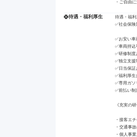
・ご自由に
待遇・福利厚生
待遇・福利厚
✅社会保険
✅お安い車
✅車両持込可
✅研修制度あ
✅独立支援
✅日当保証あ
✅福利厚生
✅専用ガソ
✅前払い制
《充実の研
・接客エチ
・交通事故
・個人事業