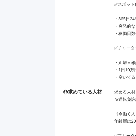
✅スポット
・365日2
・突発的な
・稼働日数
✅チャータ
・距離＝報
・1日10
・空いてる
求めている人材
求める人材: 
※運転免許
《今働く人
年齢層は20
✅フリータ