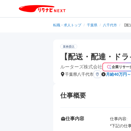
転職・求人トップ
/
千葉県
/
八千代市
/
【配
業務委託
【配送・配達・ドラ
ルーターズ株式会社
企業リサー
千葉県八千代市
月給40万円～
仕事概要
仕事内容
仕事内容: 

*下記の仕