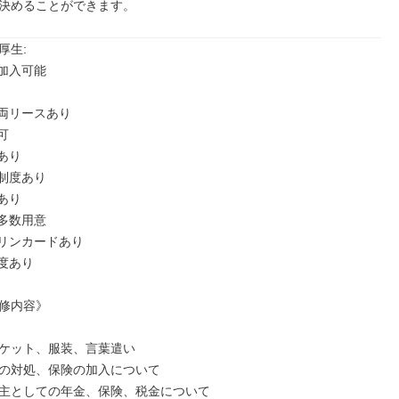
決めることができます。
生: 

加入可能

両リースあり



り

制度あり

り

多数用意

リンカードあり

度あり

修内容》

ケット、服装、言葉遣い

の対処、保険の加入について

主としての年金、保険、税金について
