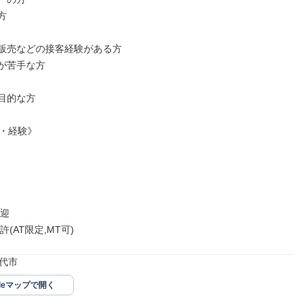


販売などの接客経験がある方

が苦手な方

目的な方

・経験》

迎

(AT限定,MT可)
代市
gleマップで開く