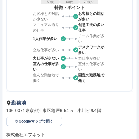
50
60
70
代
代
代〜
特徴・ポイント
お客様との対話
お客様との対話
が少ない
が多い
マニュアル通り
創意工夫の多い
の仕事
仕事
チーム作業が多
1人作業が多い
い
デスクワークが
立ち仕事が多い
多い
力仕事が少ない
力仕事が多い
室内の仕事が多
室外の仕事が多
い
い
色んな勤務地で
固定の勤務地で
働く
働く
勤務地
136-0071東京都江東区亀戸6-54-5　小川ビル1階
Googleマップで開く
株式会社エフネット
