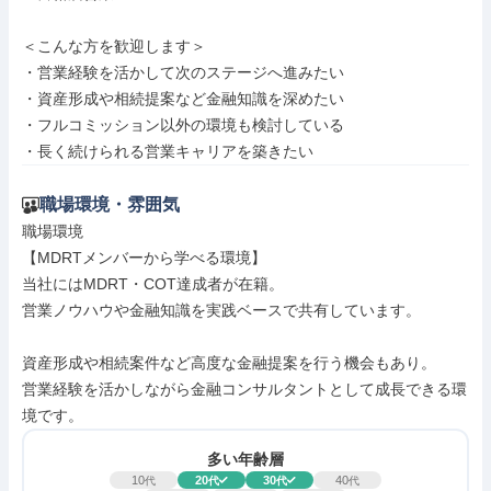
＜こんな方を歓迎します＞

・営業経験を活かして次のステージへ進みたい

・資産形成や相続提案など金融知識を深めたい

・フルコミッション以外の環境も検討している

・長く続けられる営業キャリアを築きたい
職場環境・雰囲気
職場環境

【MDRTメンバーから学べる環境】

当社にはMDRT・COT達成者が在籍。

営業ノウハウや金融知識を実践ベースで共有しています。

資産形成や相続案件など高度な金融提案を行う機会もあり。

営業経験を活かしながら金融コンサルタントとして成長できる環
境です。
多い年齢層
10
20
30
40
代
代
代
代