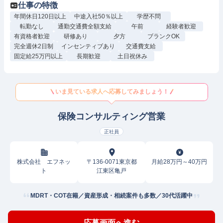
仕事の特徴
年間休日120日以上
中途入社50％以上
学歴不問
転勤なし
通勤交通費全額支給
午前
経験者歓迎
有資格者歓迎
研修あり
夕方
ブランクOK
完全週休2日制
インセンティブあり
交通費支給
固定給25万円以上
長期歓迎
土日祝休み
いま見ている求人へ応募してみましょう！
保険コンサルティング営業
正社員
株式会社 エフネッ
〒136-0071東京都
月給28万円～40万円
ト
江東区亀戸
MDRT・COT在籍／資産形成・相続案件も多数／30代活躍中
応募画面へ進む