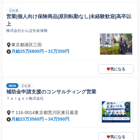
正社員
営業|個人向け保険商品|原則転勤なし|未経験歓迎|高卒以
上
株式会社かんぽ生命保険
東京都港区三田
月給25万6800円～31万350円
気になる
NEW
正社員
補助金申請支援のコンサルティング営業
Ｔａｉｇｅｎ株式会社
〒116-0014東京都荒川区東日暮里
月給23万3560円～34万590円
気になる