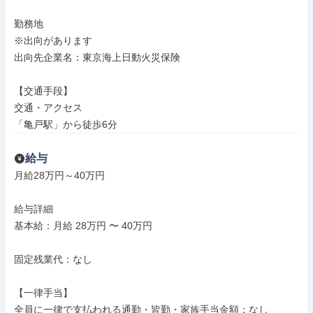
勤務地

※出向があります

出向先企業名：東京海上日動火災保険

【交通手段】

交通・アクセス

「亀戸駅」から徒歩6分
給与
月給28万円～40万円

給与詳細

基本給：月給 28万円 〜 40万円

固定残業代：なし

【一律手当】

全員に一律で支払われる通勤・皆勤・家族手当金額：なし
