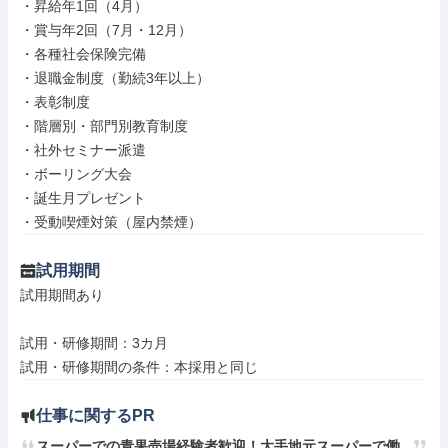
・昇給年1回（4月）

・賞与年2回（7月・12月）

・各種社会保険完備

・退職金制度（勤続3年以上）

・表彰制度

・階層別・部門別教育制度

・社外セミナー派遣

・ボーリング大会

・誕生月プレゼント

・受動喫煙対策（屋内禁煙）
試用期間
試用期間あり

試用・研修期間：3カ月

仕事に関するPR
スーパーでの青果売場経験者歓迎！大手地元スーパーで働