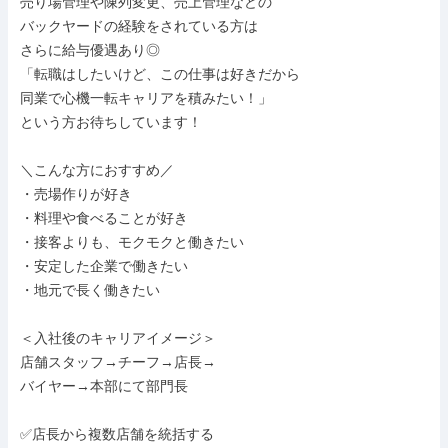
売り場管理や陳列変更、売上管理などの

バックヤードの経験をされている方は

さらに給与優遇あり◎

「転職はしたいけど、この仕事は好きだから

同業で心機一転キャリアを積みたい！」

という方お待ちしています！

＼こんな方におすすめ／

・売場作りが好き

・料理や食べることが好き

・接客よりも、モクモクと働きたい

・安定した企業で働きたい

・地元で長く働きたい

＜入社後のキャリアイメージ＞

店舗スタッフ→チーフ→店長→

バイヤー→本部にて部門長

✅️店長から複数店舗を統括する
