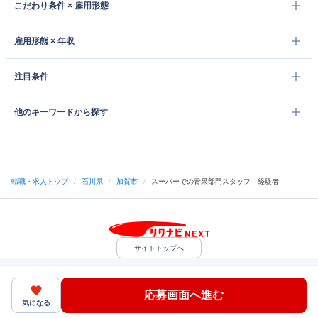
こだわり条件 × 雇用形態
雇用形態 × 年収
注目条件
他のキーワードから探す
転職・求人トップ
/
石川県
/
加賀市
/
スーパーでの青果部門スタッフ 経験者
サイトトップへ
中途採用をご検討の企業様
利用規約・プライバシーポリシー
サイトマップ
ヘルプ・お問い合わせ
応募画面へ進む
（C）Indeed Inc.
気になる