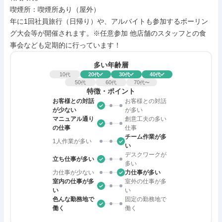
喫煙所：喫煙所あり（屋外）

年に1回社員旅行（日帰り）や、アルバイトも参加するボーリン
グ大会等が開催されます。※任意参加 他店舗のスタッフとの食
事会なども定期的に行っています！
多い年齢層
10
20
30
40
代
代
代
代
50
60
70
代
代
代〜
特徴・ポイント
お客様との対話
お客様との対話
が少ない
が多い
マニュアル通り
創意工夫の多い
の仕事
仕事
チーム作業が多
1人作業が多い
い
デスクワークが
立ち仕事が多い
多い
力仕事が少ない
力仕事が多い
室内の仕事が多
室外の仕事が多
い
い
色んな勤務地で
固定の勤務地で
働く
働く