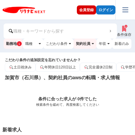
会員登録
ログイン
職種・キーワードから探す
条件保存
勤務地
職種
こだわり条件
契約社員
年収
新着のみ
1
こだわり条件の追加設定を忘れていませんか？
土日祝休み
年間休日120日以上
完全週休2日制
学歴
加賀市（石川県）、契約社員のawsの転職・求人情報
条件に合った求人が 0件でした
検索条件を緩めて、再度検索してください
新着求人