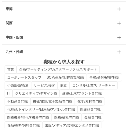
東海
関西
中国・四国
九州・沖縄
職種から求人を探す
営業
企画/マーケティング/カスタマーサクセス/サポート
コーポレートスタッフ
SCM/生産管理/購買/物流
事務/受付/秘書/翻訳
小売販売/流通
サービス/接客
飲食
コンサル/士業/リサーチャー
IT
クリエイティブ/デザイン職
建築/土木/プラント専門職
不動産専門職
機械/電気/電子製品専門職
化学/素材専門職
化粧品/トイレタリー/日用品/アパレル専門職
医薬品専門職
医療機器/理化学機器専門職
医療/福祉専門職
金融専門職
食品/香料/飼料専門職
出版/メディア/芸能/エンタメ専門職