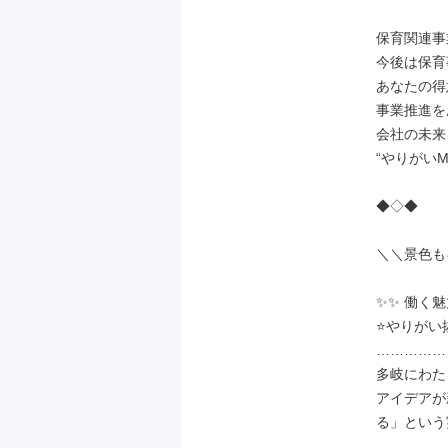
保育関連事
今後は保育
あなたの得
事業推進を
会社の未来
“やりがいM
◆◇◆

＼＼景色も
✨✨ 働く魅力を
⭐やりがい抜
……………
多岐にわた
アイデアが
る」という