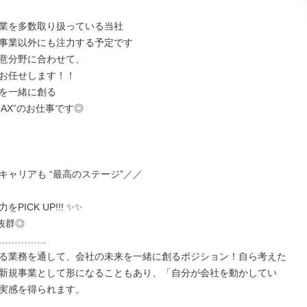
業を多数取り扱っている当社

事業以外にも注力する予定です

意分野に合わせて、

お任せします！！

を一緒に創る

AX”のお仕事です◎

キャリアも “最高のステージ”／／

PICK UP!!! ✨✨

群◎

……………

る業務を通して、会社の未来を一緒に創るポジション！自ら考えた
新規事業として形になることもあり、「自分が会社を動かしてい
実感を得られます。
