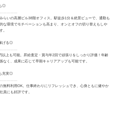
◎

……………

みらいの高層ビル38階オフィス。駅徒歩1分＆絶景ビューで、通勤も
的な環境でモチベーションも高まり、オンとオフの切り替えもしや
す。

稼げる◎

……………

万円以上も可能。昇給査定・賞与年2回で頑張りをしっかり評価！年齢
係なく、成果に応じて早期キャリアアップも可能です。

も充実◎

……………

の無料利用OK。仕事終わりにリフレッシュでき、心身ともに健やか
社員にも好評です。
