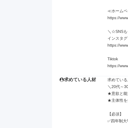
≪ホームペ
https://ww
＼☆SNSも
インスタグ
https://ww
Tiktok

https://ww
求めている人材
求めている
＼20代～
★意欲と能
★主体性を
【必須】

✅四年制大