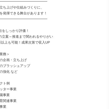
━━━━━━━━━━━━━━

立ち上げや仕組みづくりに、

を発揮できる舞台があります！

━━━━━━━━━━━━━━

欲をしっかり評価！

の立案～推進まで関われるやりがい

0万以上も可能！成果次第で収入UP

業務＞

の企画・立ち上げ

のブラッシュアップ

強化 など

クト例

ッター事業

園事業

育関連事業

事業
