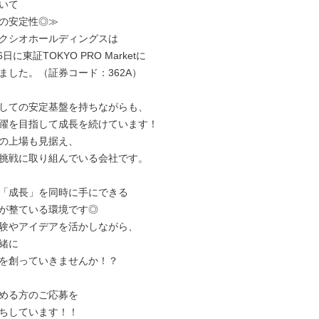
いて

の安定性◎≫

クシオホールディングスは

6日に東証TOKYO PRO Marketに

ました。（証券コード：362A）

しての安定基盤を持ちながらも、

躍を目指して成長を続けています！

の上場も見据え、

挑戦に取り組んでいる会社です。

「成長」を同時に手にできる

が整ている環境です◎

験やアイデアを活かしながら、

緒に

を創っていきませんか！？

める方のご応募を

ちしています！！
