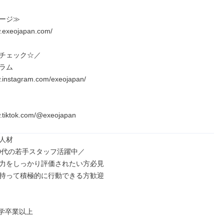
ージ≫

w.exeojapan.com/

チェック☆／

ラム

w.instagram.com/exeojapan/

w.tiktok.com/@exeojapan
人材

30代の若手スタッフ活躍中／

力をしっかり評価されたい方必見

持って積極的に行動できる方歓迎

学卒業以上
