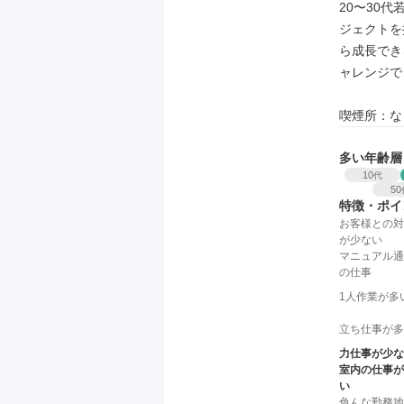
20〜30
ジェクトを
ら成長でき
ャレンジで
喫煙所：な
多い年齢層
10
代
50
特徴・ポイ
お客様との対
が少ない
マニュアル通
の仕事
1人作業が多
立ち仕事が多
力仕事が少な
室内の仕事が
い
色んな勤務地