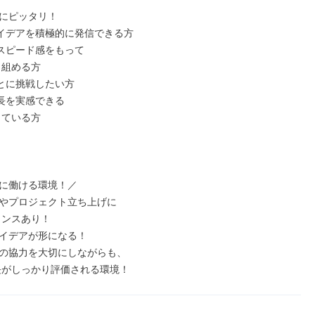
にピッタリ！

イデアを積極的に発信できる方

スピード感をもって

とに挑戦したい方

長を実感できる

に働ける環境！／

やプロジェクト立ち上げに

イデアが形になる！

の協力を大切にしながらも、

長がしっかり評価される環境！