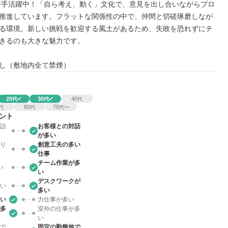
代若手活躍中！「自ら考え、動く」文化で、意見を出し合いながらプロ
推進しています。フラットな関係性の中で、仲間と切磋琢磨しなが
る環境。新しい挑戦を歓迎する風土があるため、失敗を恐れずにチ
きるのも大きな魅力です。

し（敷地内全て禁煙）
20
30
40
代
代
代
60
70
代
代
代〜
ント
話
お客様との対話
が多い
り
創意工夫の多い
仕事
チーム作業が多
い
い
デスクワークが
い
多い
い
力仕事が多い
多
室外の仕事が多
い
で
固定の勤務地で