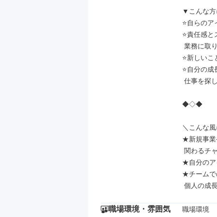
▼こんな方
⭐自らのア
⭐責任感と
 業務に取り組める方

⭐新しいこ
⭐自分の成
 仕事を探している方

◆◇◆

＼こんな風
★新規事業
 関わるチャンスあり！

★自分のア
★チームで
 個人の成
職場環境・雰囲気
職場環境
