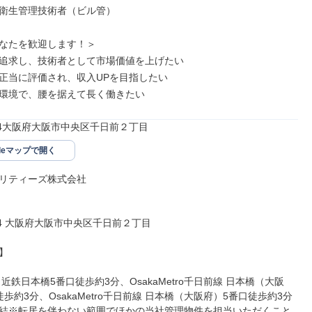
衛生管理技術者（ビル管）

なたを歓迎します！＞

追求し、技術者として市場価値を上げたい

正当に評価され、収入UPを目指したい

環境で、腰を据えて長く働きたい
074大阪府大阪市中央区千日前２丁目
gleマップで開く
リティーズ株式会社

074 大阪府大阪市中央区千日前２丁目



近鉄日本橋5番口徒歩約3分、OsakaMetro千日前線 日本橋（大阪
歩約3分、OsakaMetro千日前線 日本橋（大阪府）5番口徒歩約3分

結※転居を伴わない範囲でほかの当社管理物件を担当いただくこと