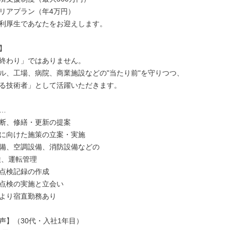
リアプラン（年4万円）

利厚生であなたをお迎えします。



終わり」ではありません。

ル、工場、病院、商業施設などの"当たり前"を守りつつ、

る技術者」として活躍いただきます。



断、修繕・更新の提案

に向けた施策の立案・実施

備、空調設備、消防設備などの

点検記録の作成

点検の実施と立会い

より宿直勤務あり

声】（30代・入社1年目）
