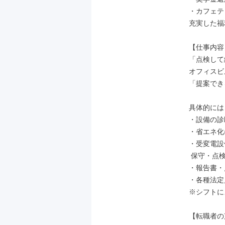
・カフェテ
充実した福
【仕事内容】
「点検して
オフィスビ
「提案でき
具体的には…
・設備の診
・省エネ化
・受変電設
 保守・点検、運転管理

・報告書・
・各種法定
※シフトに
【転職者の