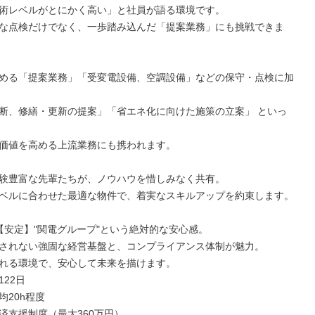
術レベルがとにかく高い」と社員が語る環境です。

な点検だけでなく、一歩踏み込んだ「提案業務」にも挑戦できま
める「提案業務」「受変電設備、空調設備」などの保守・点検に加
断、修繕・更新の提案」「省エネ化に向けた施策の立案」 といっ
価値を高める上流業務にも携われます。

験豊富な先輩たちが、ノウハウを惜しみなく共有。

ベルに合わせた最適な物件で、着実なスキルアップを約束します。

【安定】"関電グループ"という絶対的な安心感。

されない強固な経営基盤と、コンプライアンス体制が魅力。

れる環境で、安心して未来を描けます。

22日

20h程度

済支援制度（最大360万円）
