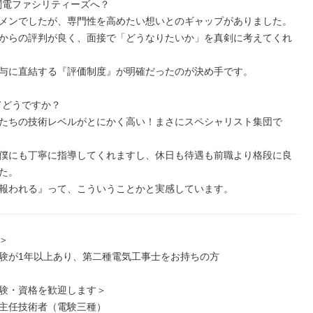
、関電ファシリティーズへ？

メンでしたが、専門性を高めたい想いとのギャップがありました。

からの評判が良く、面接で「どうなりたいか」を真剣に考えてくれ
与に直結する『評価制度』が明確だったのが決め手です。

てどうですか？

たちの技術レベルがとにかく高い！まさにスペシャリスト集団で
僕にも丁寧に指導してくれますし、休日も待遇も前職より格段に良
た。

報われる』って、こういうことかと実感しています。


験が1年以上あり、第二種電気工事士をお持ちの方

験・資格を歓迎します＞

主任技術者（電験三種）
