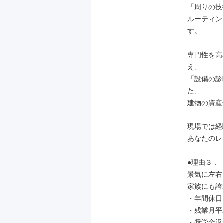
「周りの技
ルーティン
す。

専門性を高
え、

「設備の診
た、

建物の資産
現場では経
あなたのレ
●理由３．
景気に左右
家族にも誇
・年間休日1
・残業月平均
・奨学金返