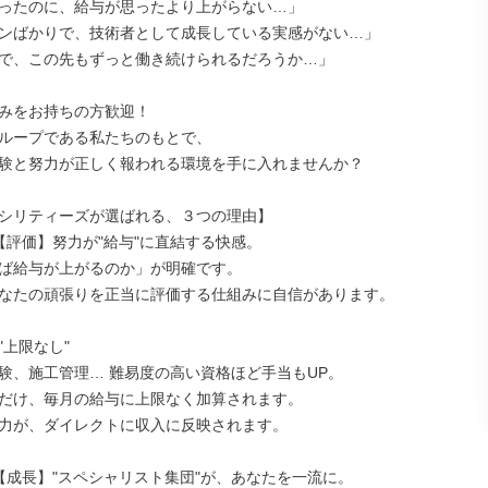
ったのに、給与が思ったより上がらない…」

ンばかりで、技術者として成長している実感がない…」

で、この先もずっと働き続けられるだろうか…」

みをお持ちの方歓迎！

ループである私たちのもとで、

験と努力が正しく報われる環境を手に入れませんか？

シリティーズが選ばれる、３つの理由】

【評価】努力が"給与"に直結する快感。

ば給与が上がるのか」が明確です。

なたの頑張りを正当に評価する仕組みに自信があります。

上限なし"

験、施工管理… 難易度の高い資格ほど手当もUP。

だけ、毎月の給与に上限なく加算されます。

力が、ダイレクトに収入に反映されます。

【成長】"スペシャリスト集団"が、あなたを一流に。
