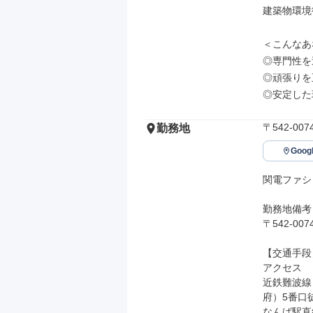
建築物環境
＜こんなあ
◎専門性を
◎頑張りを
◎安定した
〒542-0
勤務地
Goo
関電ファシ
勤務地備考

〒542-0
【交通手段】
アクセス

近鉄難波線 
府）5番口徒
なんば駅直