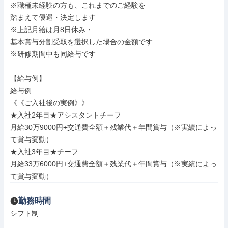
※職種未経験の方も、これまでのご経験を

踏まえて優遇・決定します

※上記月給は月8日休み・

基本賞与分割受取を選択した場合の金額です

※研修期間中も同給与です

【給与例】

給与例

《《ご入社後の実例》》

★入社2年目★アシスタントチーフ

月給30万9000円+交通費全額＋残業代＋年間賞与（※実績によっ
て賞与変動）

★入社3年目★チーフ

月給33万6000円+交通費全額＋残業代＋年間賞与（※実績によっ
て賞与変動）
勤務時間
シフト制
