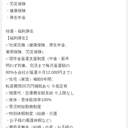
・労災保険

・健康保険

・厚生年金

待遇・福利厚生

【福利厚生】

✅社保完備（健康保険、厚生年金、

雇用保険、労災保険）

✅奨学金返還支援制度（中途・新卒

問わず対象。完済まで毎月返還額の

80%を会社が返還※月12,000円まで）

✅住宅（家賃）補助5年間、

転居費用20万円補助あり ※規定有

✅残業代・交通費全額支給 ※上限なし

✅産休・育休取得率100%

✅育児時短勤務制度

✅特別休暇制度（結婚・介護

・お子様の看護休暇など）

✅慶弔見舞金（結婚・出産・お子様の
