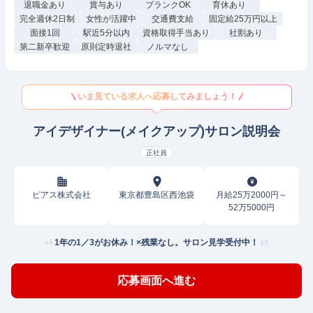
退職金あり
賞与あり
ブランクOK
育休あり
完全週休2日制
女性が活躍中
交通費支給
固定給25万円以上
面接1回
駅近5分以内
資格取得手当あり
社割あり
第二新卒歓迎
原則定時退社
ノルマなし
いま見ている求人へ応募してみましょう！
アイデザイナー(メイクアップ)サロン説明会
正社員
ピアス株式会社
東京都豊島区西池袋
月給25万2000円～
52万5000円
1年の1／3がお休み！×残業なし。サロン見学受付中！
応募画面へ進む