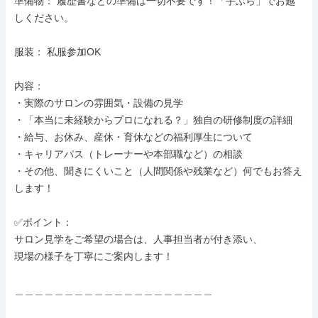
準備物： 履歴書などの準備は一切不要です！「手ぶら」でお越
しください。

服装： 私服参加OK

内容：

・実際のサロンの雰囲気・設備の見学

・「本当に未経験からプロになれる？」独自の研修制度の詳細

・給与、お休み、産休・育休などの福利厚生について

・キャリアパス（トレーナーや本部職など）の相談

・その他、聞きにくいこと（人間関係や残業など）何でもお答え
します！

✅ポイント：

サロン見学をご希望の場合は、人事担当者が付き添い、

現場の様子を丁寧にご案内します！

＿＿＿＿＿＿＿＿＿＿＿＿＿＿＿＿＿＿＿＿
