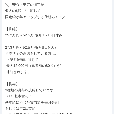
╲╲安心・安定の固定給！

個人の頑張りに応じて

固定給が年々アップする仕組み！／／

【月給】

25.2万円～52.5万円(月9～10日休み)

27.3万円～52.5万円(月8日休み)

※奨学金の返還をしている方は、

 上記月給額に加えて

 最大12,000円（返還額の80％）が

 補助されます。

【賞与】

3種類の賞与を支給しています！

〈1〉基本賞与：

基本給に応じた賞与額を毎月分割

もしくは年2回支給
