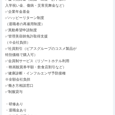
入学祝い金、傷病・災害見舞金など）

✅企業年金基金

✅ハッピーリターン制度

（退職者の再雇用制度）

✅異動希望申請制度

✅管理美容師免許取得支援

（※会社負担）

✅社員割引（ピアスグループのコスメ製品が

特別価格で購入可）

✅会員制サービス（リゾートホテル利用

・映画観賞券半額・飲食店割引など）

✅健康診断・インフルエンザ予防接種

※全額会社負担

✅働き方相談窓口

✅制服貸与

・研修あり

・退職金あり
