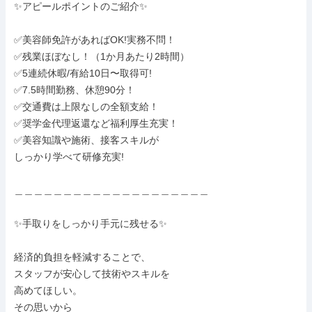
✨アピールポイントのご紹介✨

✅美容師免許があればOK!実務不問！

✅残業ほぼなし！（1か月あたり2時間）

✅5連続休暇/有給10日〜取得可!

✅7.5時間勤務、休憩90分！

✅交通費は上限なしの全額支給！

✅奨学金代理返還など福利厚生充実！

✅美容知識や施術、接客スキルが

しっかり学べて研修充実!

＿＿＿＿＿＿＿＿＿＿＿＿＿＿＿＿＿＿＿＿

✨手取りをしっかり手元に残せる✨

経済的負担を軽減することで、

スタッフが安心して技術やスキルを

高めてほしい。

その思いから
