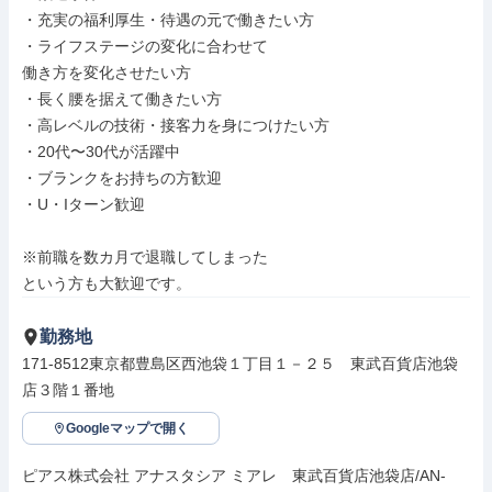
・充実の福利厚生・待遇の元で働きたい方

・ライフステージの変化に合わせて

働き方を変化させたい方

・長く腰を据えて働きたい方

・高レベルの技術・接客力を身につけたい方

・20代〜30代が活躍中

・ブランクをお持ちの方歓迎

・U・Iターン歓迎

※前職を数カ月で退職してしまった

という方も大歓迎です。
勤務地
171-8512東京都豊島区西池袋１丁目１－２５　東武百貨店池袋
店３階１番地
Googleマップで開く
ピアス株式会社 アナスタシア ミアレ　東武百貨店池袋店/AN-