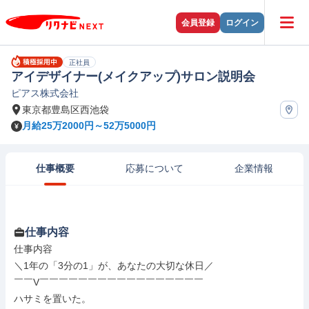
会員登録
ログイン
正社員
アイデザイナー(メイクアップ)サロン説明会
ピアス株式会社
東京都豊島区西池袋
月給25万2000円～52万5000円
仕事概要
応募について
企業情報
仕事内容
仕事内容

＼1年の「3分の1」が、あなたの大切な休日／

￣￣V￣￣￣￣￣￣￣￣￣￣￣￣￣￣￣￣￣

ハサミを置いた。
