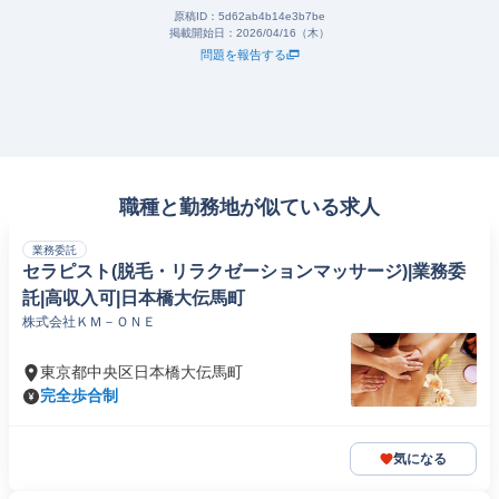
原稿ID：
5d62ab4b14e3b7be
掲載開始日：
2026/04/16（木）
問題を報告する
職種と勤務地が似ている求人
業務委託
セラピスト(脱毛・リラクゼーションマッサージ)|業務委
託|高収入可|日本橋大伝馬町
株式会社ＫＭ－ＯＮＥ
東京都中央区日本橋大伝馬町
完全歩合制
気になる