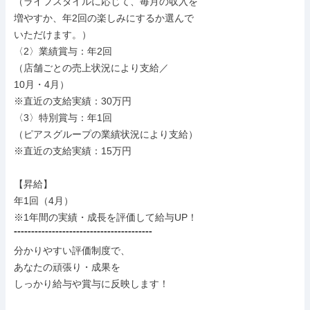
（ライフスタイルに応じて、毎月の収入を

増やすか、年2回の楽しみにするか選んで

いただけます。）

〈2〉業績賞与：年2回

（店舗ごとの売上状況により支給／

10月・4月）

※直近の支給実績：30万円

〈3〉特別賞与：年1回

（ピアスグループの業績状況により支給）

※直近の支給実績：15万円

【昇給】

年1回（4月）

※1年間の実績・成長を評価して給与UP！

⁼⁼⁼⁼⁼⁼⁼⁼⁼⁼⁼⁼⁼⁼⁼⁼⁼⁼⁼⁼⁼⁼⁼⁼⁼⁼⁼⁼⁼⁼⁼⁼⁼⁼⁼⁼⁼⁼⁼⁼

分かりやすい評価制度で、

あなたの頑張り・成果を

しっかり給与や賞与に反映します！
