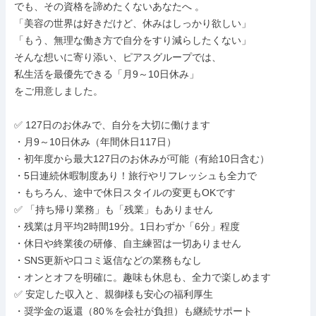
でも、その資格を諦めたくないあなたへ 。

「美容の世界は好きだけど、休みはしっかり欲しい」

「もう、無理な働き方で自分をすり減らしたくない」

そんな想いに寄り添い、ピアスグループでは、

私生活を最優先できる「月9～10日休み」

をご用意しました。

✅ 127日のお休みで、自分を大切に働けます

・月9～10日休み（年間休日117日）

・初年度から最大127日のお休みが可能（有給10日含む）

・5日連続休暇制度あり！旅行やリフレッシュも全力で

・もちろん、途中で休日スタイルの変更もOKです

✅ 「持ち帰り業務」も「残業」もありません

・残業は月平均2時間19分。1日わずか「6分」程度

・休日や終業後の研修、自主練習は一切ありません

・SNS更新や口コミ返信などの業務もなし

・オンとオフを明確に。趣味も休息も、全力で楽しめます

✅ 安定した収入と、親御様も安心の福利厚生

・奨学金の返還（80％を会社が負担）も継続サポート
