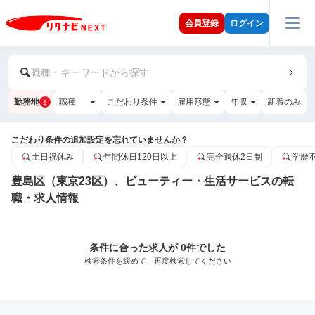
会員登録
ログイン
職種・キーワードから探す
勤務地
職種
こだわり条件
雇用形態
年収
新着のみ
1
こだわり条件の追加設定を忘れていませんか？
土日祝休み
年間休日120日以上
完全週休2日制
学歴
豊島区（東京23区）、ビューティー・生活サービスの転
職・求人情報
条件に合った求人が 0件でした
検索条件を緩めて、再度検索してください