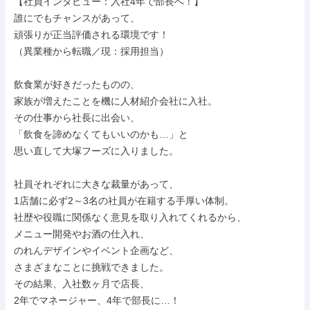
【社員インタビュー：入社4年で部長へ！】

誰にでもチャンスがあって、

頑張りが正当評価される環境です！

（異業種から転職／現：採用担当）

飲食業が好きだったものの、

家族が増えたことを機に人材紹介会社に入社。

その仕事から社長に出会い、

「飲食を諦めなくてもいいのかも…」と

思い直して大塚フーズに入りました。

社員それぞれに大きな裁量があって、

1店舗に必ず2～3名の社員が在籍する手厚い体制。

社歴や役職に関係なく意見を取り入れてくれるから、

メニュー開発やお酒の仕入れ、

のれんデザインやイベント企画など、

さまざまなことに挑戦できました。

その結果、入社数ヶ月で店長、

2年でマネージャー、4年で部長に…！
