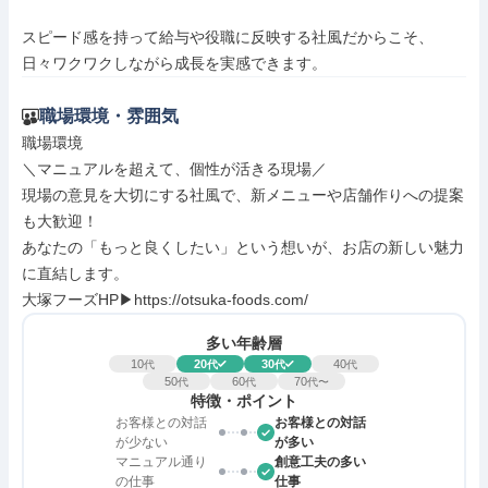
スピード感を持って給与や役職に反映する社風だからこそ、

日々ワクワクしながら成長を実感できます。
職場環境・雰囲気
職場環境

＼マニュアルを超えて、個性が活きる現場／

現場の意見を大切にする社風で、新メニューや店舗作りへの提案
も大歓迎！

あなたの「もっと良くしたい」という想いが、お店の新しい魅力
に直結します。

大塚フーズHP▶https://otsuka-foods.com/
多い年齢層
10
20
30
40
代
代
代
代
50
60
70
代
代
代〜
特徴・ポイント
お客様との対話
お客様との対話
が少ない
が多い
マニュアル通り
創意工夫の多い
の仕事
仕事