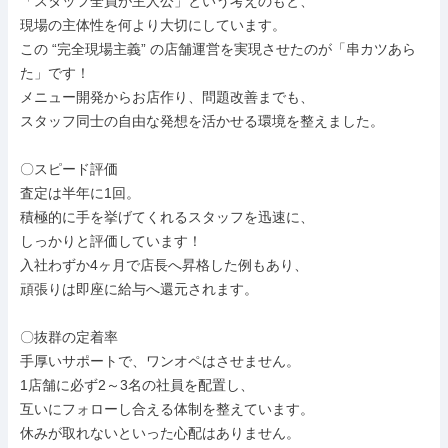
「スタッフ全員が主人公」という考えのもと、

現場の主体性を何より大切にしています。

この “完全現場主義” の店舗運営を実現させたのが「串カツあら
た」です！

メニュー開発からお店作り、問題改善までも、

スタッフ同士の自由な発想を活かせる環境を整えました。

〇スピード評価

査定は半年に1回。

積極的に手を挙げてくれるスタッフを迅速に、

しっかりと評価しています！

入社わずか4ヶ月で店長へ昇格した例もあり、

頑張りは即座に給与へ還元されます。

〇抜群の定着率

手厚いサポートで、ワンオペはさせません。

1店舗に必ず2～3名の社員を配置し、

互いにフォローし合える体制を整えています。

休みが取れないといった心配はありません。
