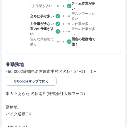
チーム作業が多
1人作業が多い
い
デスクワークが
立ち仕事が多い
多い
力仕事が少ない
力仕事が多い
室内の仕事が多
室外の仕事が多
い
い
色んな勤務地で
固定の勤務地で
働く
働く
勤務地
450-0002愛知県名古屋市中村区名駅4-24−11　１F
Googleマップで開く
串カツあらた 名駅南店(株式会社大塚フーズ)

勤務地

バイク通勤OK
