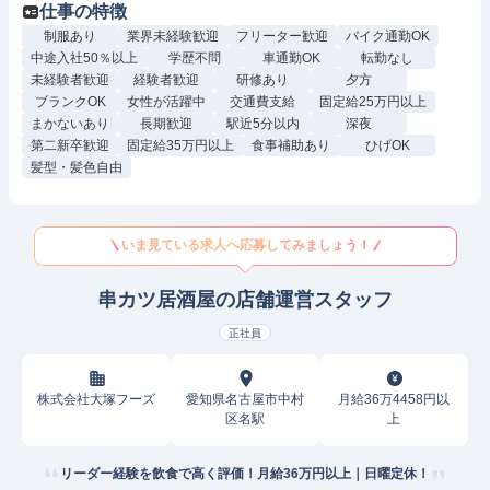
仕事の特徴
制服あり
業界未経験歓迎
フリーター歓迎
バイク通勤OK
中途入社50％以上
学歴不問
車通勤OK
転勤なし
未経験者歓迎
経験者歓迎
研修あり
夕方
ブランクOK
女性が活躍中
交通費支給
固定給25万円以上
まかないあり
長期歓迎
駅近5分以内
深夜
第二新卒歓迎
固定給35万円以上
食事補助あり
ひげOK
髪型・髪色自由
いま見ている求人へ応募してみましょう！
串カツ居酒屋の店舗運営スタッフ
正社員
株式会社大塚フーズ
愛知県名古屋市中村
月給36万4458円以
区名駅
上
リーダー経験を飲食で高く評価！月給36万円以上｜日曜定休！