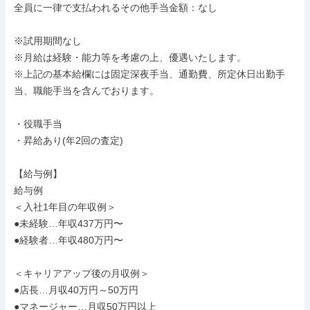
全員に一律で支払われるその他手当金額：なし

※試用期間なし

※月給は経験・能力等を考慮の上、優遇いたします。

※上記の基本給欄には固定深夜手当、通勤費、所定休日出勤手
当、職能手当を含んでおります。

・役職手当

・昇給あり(年2回の査定)

【給与例】

給与例

＜入社1年目の年収例＞

●未経験…年収437万円〜

●経験者…年収480万円〜

＜キャリアアップ後の月収例＞

●店長…月収40万円～50万円

●マネージャー…月収50万円以上