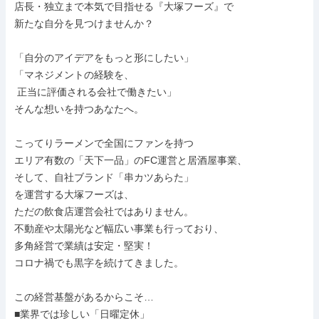
店長・独立まで本気で目指せる『大塚フーズ』で

新たな自分を見つけませんか？

「自分のアイデアをもっと形にしたい」

「マネジメントの経験を、

 正当に評価される会社で働きたい」

そんな想いを持つあなたへ。

こってりラーメンで全国にファンを持つ

エリア有数の「天下一品」のFC運営と居酒屋事業、

そして、自社ブランド「串カツあらた」

を運営する大塚フーズは、

ただの飲食店運営会社ではありません。

不動産や太陽光など幅広い事業も行っており、

多角経営で業績は安定・堅実！

コロナ禍でも黒字を続けてきました。

この経営基盤があるからこそ…

■業界では珍しい「日曜定休」
