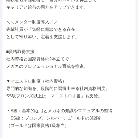
キャリアと給与の両方をアップできます。

＼＼メンター制度導入／／

先輩社員が「気軽に相談できる存在」

として寄り添い、定着を支援します。

■資格取得支援

社内資格と国家資格の2本立てで、

メガネのプロフェッショナル育成を推進。

▼マエストロ制度（社内資格）

専門的な知識を、段階的に習得出来る社内資格制度。

SS級ブロンズ以上は「マエストロ手当」も支給。

・S級：基本的な目とメガネの知識やマニュアルの習得

・SS級：ブロンズ、シルバー、ゴールドの3段階

（ゴールドは国家資格1級相当）
