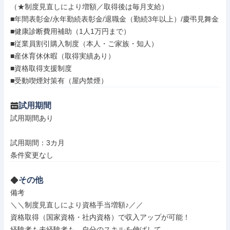
（★制度見直しにより増額／取得後は毎月支給）

■年間表彰金/永年勤続表彰金/退職金（勤続3年以上）/慶弔見舞金

■健康診断費用補助（1人1万円まで）

■従業員割引購入制度（本人・ご家族・知人）

■産休育休休暇（取得実績あり）

■資格取得支援制度

■受動喫煙対策有（屋内禁煙）
試用期間
試用期間あり

試用期間：3カ月

条件変更なし
その他
備考

＼＼制度見直しにより資格手当増額♪／／

資格取得（国家資格・社内資格）で収入アップが可能！

経験者も未経験者も、自分のスキルを伸ばして
