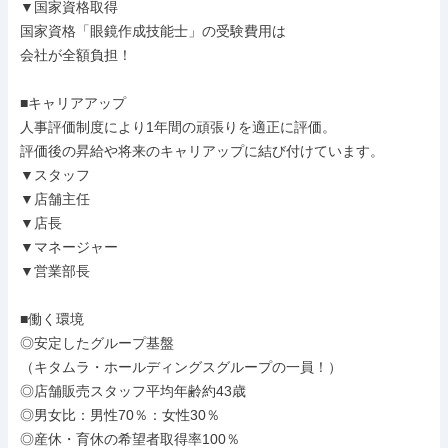
▼国家資格取得

国家資格「眼鏡作成技能士」の受験費用は

会社が全額負担！

■キャリアアップ

人事評価制度により1年間の頑張りを適正に評価。

評価後の昇給や将来のキャリアップに結び付けています。

▼スタッフ

▼店舗主任

▼店長

▼マネージャー

▼営業部長

■働く環境

◎安定したグループ基盤

（キタムラ・ホールディングスグループの一員！）

◎店舗販売スタッフ平均年齢約43歳

◎男女比：男性70％：女性30％

◎産休・育休の希望者取得率100％