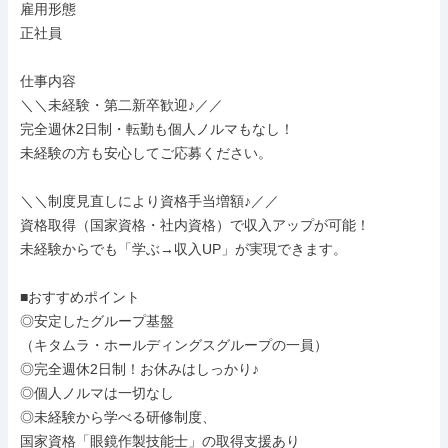
雇用形態

正社員

仕事内容

＼＼未経験・第二新卒歓迎♪／／

完全週休2日制・転勤も個人ノルマもなし！

未経験の方も安心してご応募ください。

＼＼制度見直しにより資格手当増額♪／／

資格取得（国家資格・社内資格）で収入アップが可能！

未経験からでも「学ぶ→収入UP」が実現できます。

■おすすめポイント

◎安定したグループ基盤

（キタムラ・ホールディングスグループの一員）

◎完全週休2日制！お休みはしっかり♪

◎個人ノルマは一切なし

◎未経験から学べる研修制度、

国家資格「眼鏡作製技能士」の取得支援あり
