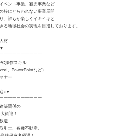
イベント事業、観光事業など

の枠にとらわれない事業展開

り、誰もが楽しくイキイキと

きる地域社会の実現を目指しております。
人材



￣￣￣￣￣￣￣￣￣￣

PC操作スキル

cel、PowerPointなど）

マナー

♪▼

￣￣￣￣￣￣￣￣￣￣

建築関係の

歓迎！

取引士、各種不動産、
