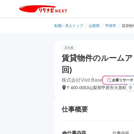
転職・求人トップ
/
山梨県
/
甲府市
/
賃貸物
正社員
賃貸物件のルームアド
回)
株式会社Vivit Base
企業リサーチ
〒400-0053山梨県甲府市大里町
仕事概要
仕事内容
仕事内容
