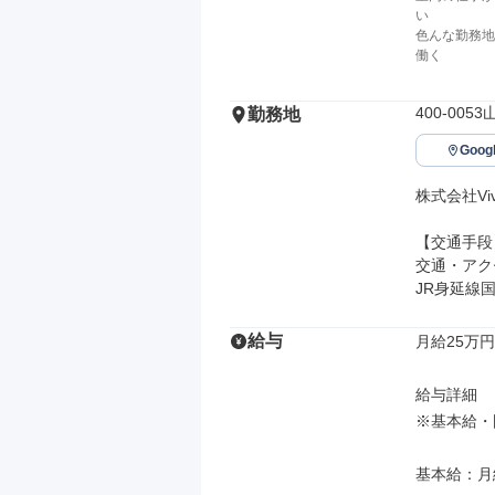
い
色んな勤務地
働く
400-00
勤務地
Goo
株式会社Vivit
【交通手段】
交通・アク
JR身延線
給与
月給25万円
給与詳細

※基本給・
基本給：月給 