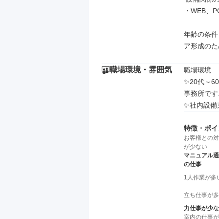
・WEB、
年齢の条件
ア形成のた
職場環境・雰囲気
職場環境

✨20代～
事務所です
✨社内設備
特徴・ポイ
お客様との対
が少ない
マニュアル通
の仕事
1人作業が多
立ち仕事が多
力仕事が少な
室内の仕事が