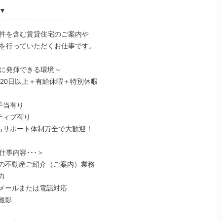


￣￣￣￣￣￣￣￣￣￣

件を含む賃貸住宅のご案内や

を行っていただくお仕事です。

に発揮できる環境～

120日以上＋有給休暇＋特別休暇

当有り

ティブ有り

もサポート体制万全で大歓迎！

事内容･･･＞

の不動産ご紹介（ご案内）業務



メールまたは電話対応

影
