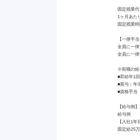
固定残業代
1ヶ月あたり
固定残業時
【一律手当】
全員に一律
全員に一律
※前職の給
■昇給年1回

■賞与：年
■資格手当

【給与例】

給与例

【入社1年目
固定給25