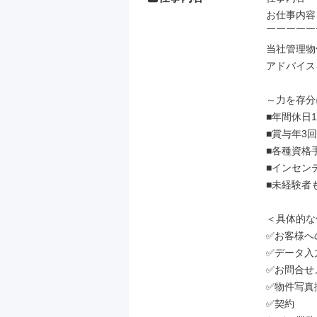
お仕事内容▼
￣￣￣￣￣
当社管理物
アドバイス
～力を存分
■年間休日
■賞与年3回

■各種資格手
■インセン
■未経験者
＜具体的な仕
✅お客様へ
✅データ入力
✅お問合せ
✅物件写真撮
✅契約
