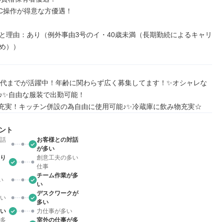
PC操作が得意な方優遇！

と理由：あり（例外事由3号のイ・40歳未満（長期勤続によるキャリ
め））
60代までが活躍中！年齢に関わらず広く募集してます！✨オシャレな
♪✨自由な服装で出勤可能！

充実！キッチン併設の為自由に使用可能♪✨冷蔵庫に飲み物充実☆
ント
話
お客様との対話
が多い
り
創意工夫の多い
仕事
チーム作業が多
い
い
デスクワークが
い
多い
い
力仕事が多い
多
室外の仕事が多