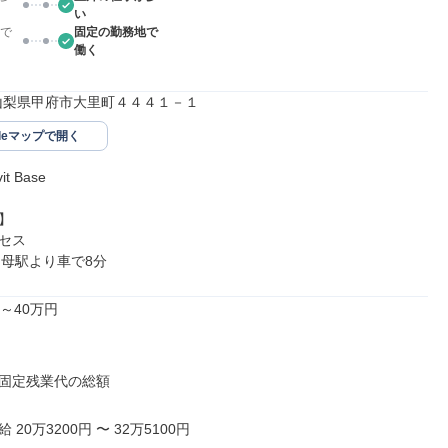
い
で
固定の勤務地で
働く
53山梨県甲府市大里町４４４１－１
gleマップで開く
 Base



セス

国母駅より車で8分
～40万円

固定残業代の総額

20万3200円 〜 32万5100円
