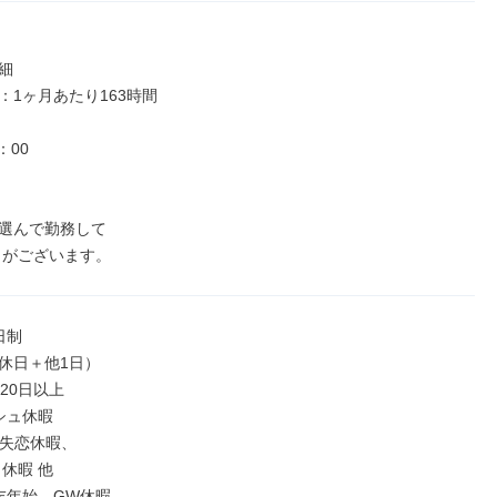


1ヶ月あたり163時間

00

選んで勤務して

日がございます。
制

休日＋他1日）

20日以上

ュ休暇

失恋休暇、

末年始、GW休暇
