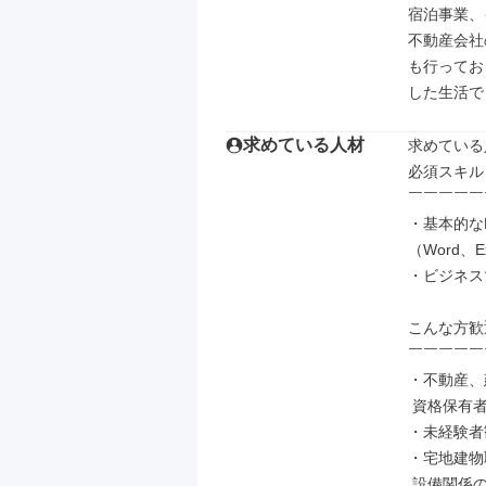
宿泊事業、
不動産会社
も行ってお
した生活で
求めている人材
求めている
必須スキル▼
￣￣￣￣￣
・基本的な
（Word、Ex
・ビジネス
こんな方歓迎
￣￣￣￣￣
・不動産、
 資格保有者大歓迎！

・未経験者
・宅地建物
 設備関係の資格保有者優遇！
