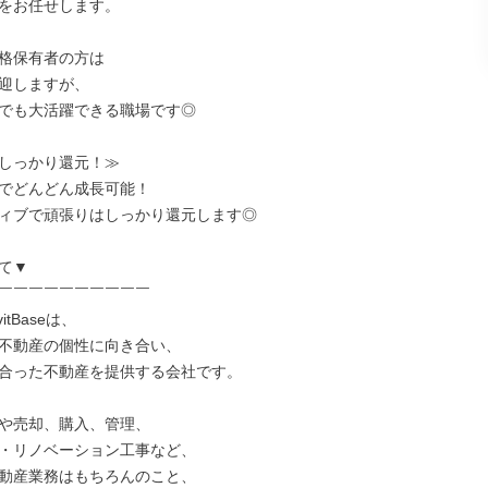
をお任せします。

格保有者の方は

迎しますが、

でも大活躍できる職場です◎

しっかり還元！≫

でどんどん成長可能！

ィブで頑張りはしっかり還元します◎

て▼

￣￣￣￣￣￣￣￣￣￣

tBaseは、

不動産の個性に向き合い、

合った不動産を提供する会社です。

や売却、購入、管理、

・リノベーション工事など、

動産業務はもちろんのこと、
