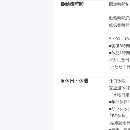
勤務時間
固定時間制

勤務時間詳細
総労働時間：
9：00～18：
■実働8時間

■休憩1時間

※月に数日
 いただく
休日・休暇
休日休暇

完全週休2日
（水曜日定
■年間休日1
■リフレッシ
└BD休暇、
 結婚記念日休暇 他

■夏季、年