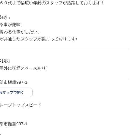
６０代まで幅広い年齢のスタッフが活躍しております！

好き」

る事が趣味」

携わる仕事がしたい」

が共通したスタッフが集まっております♪
対応】

屋外に喫煙スペースあり）
市樋籠997-1
gleマップで開く
レージトップスピード

市樋籠997-1
