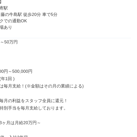


寄駅

藤の牛島駅 徒歩20分 車で5分

クでの通勤OK

場あり
～50万円

00円～500,000円

1回 )

は毎月支給！(※金額はその月の業績による)

毎月の利益をスタッフ全員に還元！

特別手当を毎月支給しております。

3ヶ月は月給20万円～
