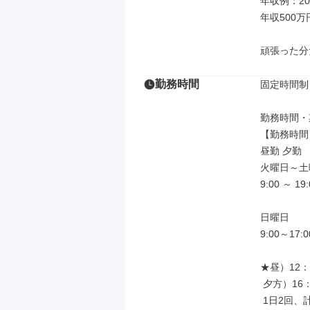
年収例：20
年収500万
頑張った分
勤務時間
固定時間制

勤務時間・
【勤務時間】
昼勤 夕勤

火曜日～土
9:00 ～ 
日曜日

9:00～17
★昼）12：0
 夕方）16：00～17：00

 1日2回、計120分の休憩あり！
