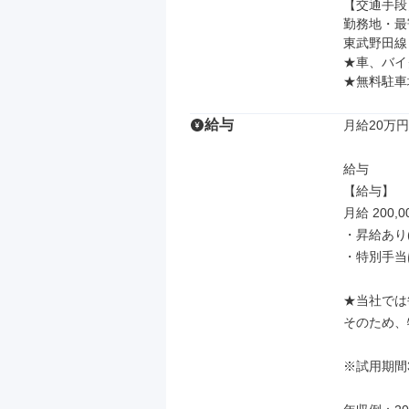
【交通手段】
勤務地・最
東武野田線 
★車、バイ
★無料駐車
給与
月給20万円
給与

【給与】

月給 200,0
・昇給あり(年
・特別手当
★当社では
そのため、
※試用期間