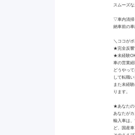
スムーズな
▽車内清掃

納車前の車
＼ココがポ
★完全反響
★未経験OK
車の営業経
どうやって
して転職い
また未経験
ります。

★あなたの
あなたがカ
輸入車は、
ど、国産車