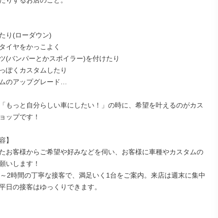
たりするお店のこと。

り(ローダウン)

タイヤをかっこよく

ツ(バンパーとかスポイラー)を付けたり

っぽくカスタムしたり

ムのアップグレード…

「もっと自分らしい車にしたい！」の時に、希望を叶えるのがカス
ョップです！

容】

たお客様からご希望や好みなどを伺い、お客様に車種やカスタムの
願いします！

1～2時間の丁寧な接客で、満足いく1台をご案内。来店は週末に集中
平日の接客はゆっくりできます。
