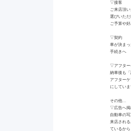
▽接客

ご来店頂い
選びいただ
ご予算や好
▽契約

車が決まっ
手続きへ

▽アフター
納車後も「
アフターケ
にしていま
その他…

▽広告へ掲載
自動車の写
来店される
ているから！