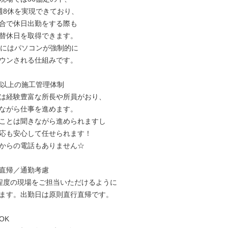
週8休を実現できており、

合で休日出勤をする際も

替休日を取得できます。

時にはパソコンが強制的に

ウンされる仕組みです。

名以上の施工管理体制

は経験豊富な所長や所員がおり、

ながら仕事を進めます。

ことは聞きながら進められますし

応も安心して任せられます！

からの電話もありません☆

直帰／通勤考慮

程度の現場をご担当いただけるように

ます。出勤日は原則直行直帰です。

K
