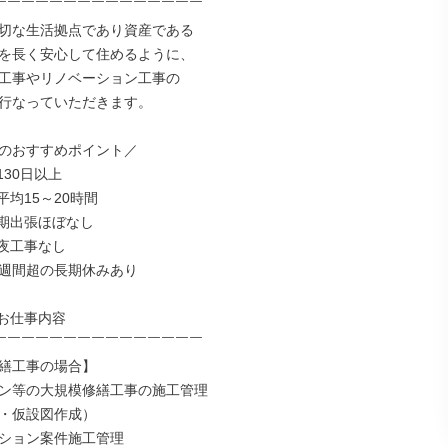
￣￣￣￣￣￣￣￣￣￣￣￣￣￣￣

切な生活拠点であり資産である

を長く安心して住めるように、

工事やリノベーション工事の

行なっていただきます。

のおすすめポイント／

30日以上

均15～20時間

期出張ほぼなし

夜工事なし

1週間超の長期休みあり

お仕事内容

￣￣￣￣￣￣￣￣￣￣￣￣￣￣￣

繕工事の場合】

ン等の大規模修繕工事の施工管理

・仮設図作成）

ション案件施工管理
