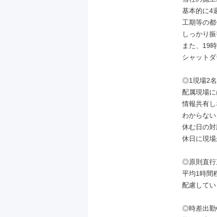
基本的に4
工期等の都
しっかり振
また、19
シャットダ
◎1現場2
配属現場に
情報共有し
わからない
休む日の対
休日に現場
◎原則直行
平均1時間
配慮してい
◎時差出勤O