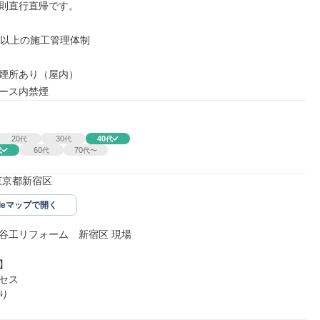
則直行直帰です。

名以上の施工管理体制

煙所あり（屋内）

ース内禁煙
20
30
40
代
代
代
60
70
代
代
代〜
00東京都新宿区
gleマップで開く
谷工リフォーム　新宿区 現場



セス

り