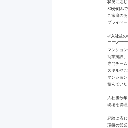
状況に応じて
30分刻みで
ご家庭のあ
プライベー
✅入社後の
￣￣V￣￣
マンション
商業施設、
専門チーム
スキルやご
マンション
積んでいた
入社後数年
現場を管理
経験に応じ
現役の営業所