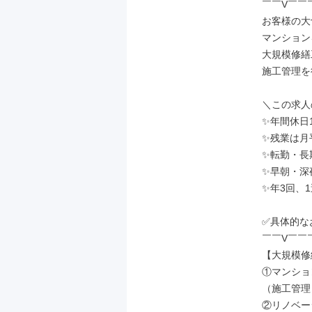
￣￣V￣￣
お客様の大
マンション
大規模修繕
施工管理を
＼この求人
✨年間休日1
✨残業は月平
✨転勤・長
✨早朝・深
✨年3回、
✅具体的な
￣￣V￣￣
【大規模修
①マンショ
（施工管理
②リノベー