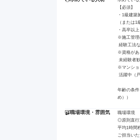
【必須】

・1級建築
（または1
・高卒以上

※施工管理
 経験工法などは不問

※資格があ
 未経験者歓迎

※マンショ
 活躍中（戸建て、ビル、商業施設など）

年齢の条件
め））
職場環境・雰囲気
職場環境

◎原則直行
平均1時間
ご担当いた