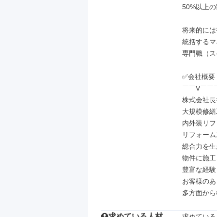
50%以上
将来的には
統括するマ
専門職（ス
✅会社概要

￣￣V￣￣
株式会社長
大規模修繕
内外装リフ
リフォーム
総合力を生
物件に施工
豊富な経験
お客様のあ
多方面から
求めている人材
求めている