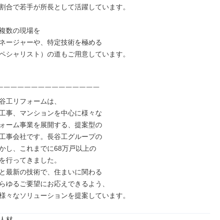
の割合で若手が所長として活躍しています。

複数の現場を

ネージャーや、特定技術を極める

ペシャリスト）の道もご用意しています。

￣￣￣￣￣￣￣￣￣￣￣￣￣￣￣

谷工リフォームは、

工事、マンションを中心に様々な

ォーム事業を展開する、提案型の

工事会社です。長谷工グループの

かし、これまでに68万戸以上の

を行ってきました。

と最新の技術で、住まいに関わる

らゆるご要望にお応えできるよう、

様々なソリューションを提案しています。
人材
