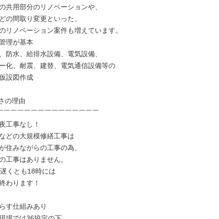
の共用部分のリノベーションや、

どの間取り変更といった、

のリノベーション案件も増えています。

管理が基本

、防水、給排水設備、電気設備、

ー化、耐震、建替、電気通信設備等の

仮設図作成

さの理由

￣￣￣￣￣￣￣￣￣￣￣￣￣￣￣

夜工事なし！

などの大規模修繕工事は

が住みながらの工事の為、

の工事はありません。

遅くとも18時には

終わります！

らす仕組みあり

現場では36協定の下、
