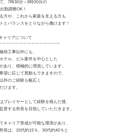
、7時30分～8時30分の

出勤調整OK！

る方や、これから家庭を支える方も

トとバランスをとりながら働けます！

キャリアについて

￣￣￣￣￣￣￣￣￣￣￣￣￣￣￣

修繕工事以外にも、

ホテル、ビル案件を中心とした

があり、積極的に増員しています。

希望に応じて異動もできますので、

以外のご経験も幅広く

だけます。

はプレイヤーとして経験を積んだ後、

監督する所長を目指していただきます。

てキャリア形成が可能な環境があり、

長は、20代約15％、30代約40％と
