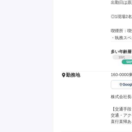
出勤日は原
◎1現場2
喫煙所：喫
・執務スペ
多い年齢層
10
代
50
160-00
勤務地
Goo
株式会社長
【交通手段】
交通・アク
直行直帰あ