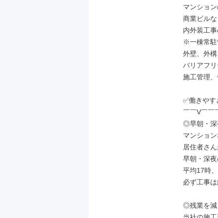
マンション
商業ビルな
内外装工事
※一棟常駐
外壁、外構
バリアフリ
施工管理、
✅働きやす
￣￣V￣￣
◎早朝・深
マンション
居住者さん
早朝・深夜
平均17時、
必ず工事は
◎残業を減
当社の施工