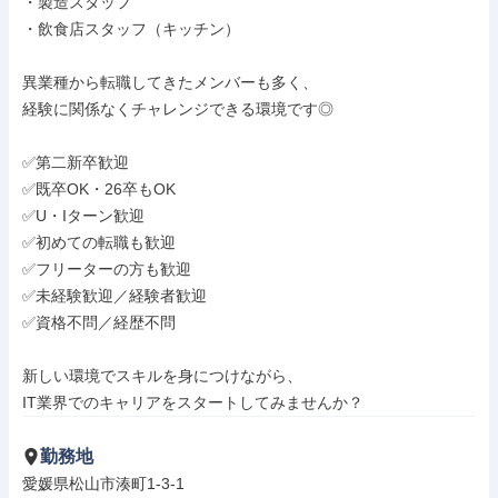
・製造スタッフ

・飲食店スタッフ（キッチン）

異業種から転職してきたメンバーも多く、

経験に関係なくチャレンジできる環境です◎

✅第二新卒歓迎

✅既卒OK・26卒もOK

✅U・Iターン歓迎

✅初めての転職も歓迎

✅フリーターの方も歓迎

✅未経験歓迎／経験者歓迎

✅資格不問／経歴不問

新しい環境でスキルを身につけながら、

IT業界でのキャリアをスタートしてみませんか？
勤務地
愛媛県松山市湊町1-3-1