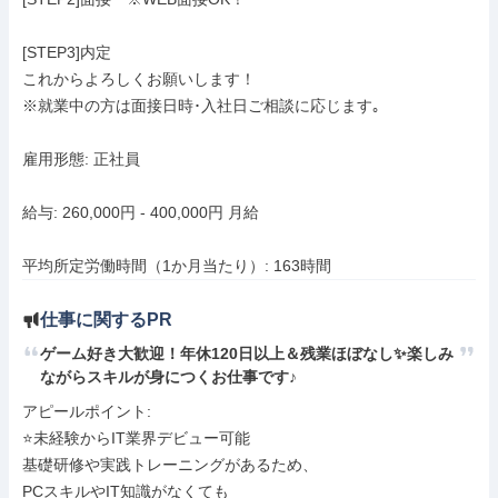
[STEP3]内定

これからよろしくお願いします！

※就業中の方は面接日時･入社日ご相談に応じます｡

雇用形態: 正社員

給与: 260,000円 - 400,000円 月給

平均所定労働時間（1か月当たり）: 163時間
仕事に関するPR
ゲーム好き大歓迎！年休120日以上＆残業ほぼなし✨楽しみ
ながらスキルが身につくお仕事です♪
アピールポイント: 

⭐未経験からIT業界デビュー可能

基礎研修や実践トレーニングがあるため、

PCスキルやIT知識がなくても
