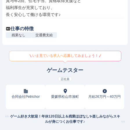
賞与年2回、住宅手当、資格取得支援など

福利厚生が充実しており、

長く安心して働ける環境です♪
仕事の特徴
残業なし
交通費支給
いま見ている求人へ応募してみましょう！
ゲームテスター
正社員
合同会社Petrichor
愛媛県松山市湊町
月給26万円～40万円
ゲーム好き大歓迎！年休120日以上＆残業ほぼなし✨楽しみながらスキ
ルが身につくお仕事です♪