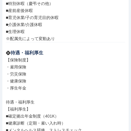
■特別休暇（慶弔その他）

■産前産後休暇

■育児休業/子の育児目的休暇

■介護休業/介護休暇

■生理休暇

※配属先によって変動あり
待遇・福利厚生
【保険制度】

・雇用保険

・労災保険

・健康保険

・厚生年金

待遇・福利厚生

【福利厚生】

■確定拠出年金制度（401K）

■健康診断（定期・雇い入れ時）

■メンタルヘルス研修、ストレスチェック
