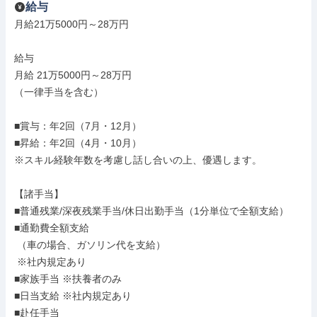
給与
月給21万5000円～28万円

給与

月給 21万5000円～28万円

（一律手当を含む）

■賞与：年2回（7月・12月）

■昇給：年2回（4月・10月）

※スキル経験年数を考慮し話し合いの上、優遇します。

【諸手当】

■普通残業/深夜残業手当/休日出勤手当（1分単位で全額支給）

■通勤費全額支給

 （車の場合、ガソリン代を支給）

 ※社内規定あり

■家族手当 ※扶養者のみ

■日当支給 ※社内規定あり

■赴任手当
