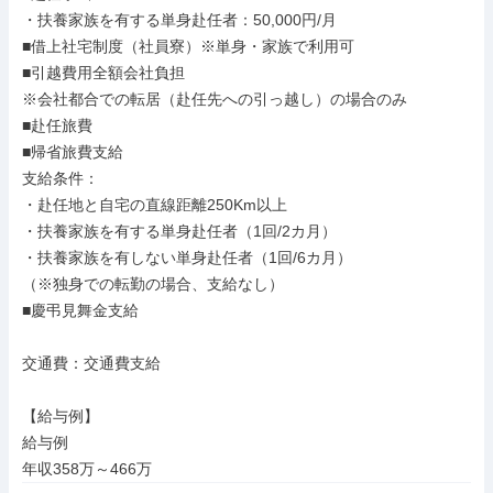
・扶養家族を有する単身赴任者：50,000円/月

■借上社宅制度（社員寮）※単身・家族で利用可

■引越費用全額会社負担

※会社都合での転居（赴任先への引っ越し）の場合のみ

■赴任旅費

■帰省旅費支給

支給条件：

・赴任地と自宅の直線距離250Km以上

・扶養家族を有する単身赴任者（1回/2カ月）

・扶養家族を有しない単身赴任者（1回/6カ月）

（※独身での転勤の場合、支給なし）

■慶弔見舞金支給

交通費：交通費支給

【給与例】

給与例

年収358万～466万