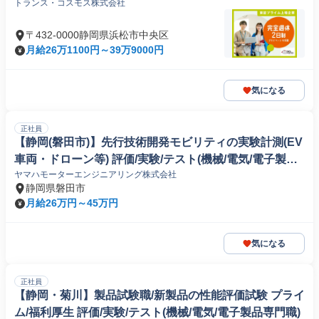
トランス・コスモス株式会社
〒432-0000静岡県浜松市中央区
月給26万1100円～39万9000円
気になる
正社員
【静岡(磐田市)】先行技術開発モビリティの実験計測(EV
車両・ドローン等) 評価/実験/テスト(機械/電気/電子製品
ヤマハモーターエンジニアリング株式会社
専門職)
静岡県磐田市
月給26万円～45万円
気になる
正社員
【静岡・菊川】製品試験職/新製品の性能評価試験 プライ
ム/福利厚生 評価/実験/テスト(機械/電気/電子製品専門職)