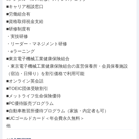
■キャリア相談窓口

■労働組合有

■資格取得祝金支給

■研修制度有

・実技研修

・リーダー・マネジメント研修

・eラーニング

■東京電子機械工業健康保険組合

・東京電子機械工業健康保険組合の直営保養所・会員保養施設
（宿泊・日帰り）を割引価格で利用可能

■オンライン英会話

■TOEIC団体受験割引

■メットライフ生命保険優待

■PC優待販売プログラム

■自動車教習所優待プログラム（家族・内定者も可）

■UCゴールドカード＜年会費永久無料＞

他