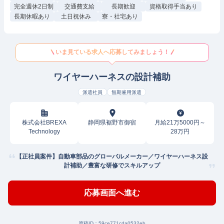
完全週休2日制
交通費支給
長期歓迎
資格取得手当あり
長期休暇あり
土日祝休み
寮・社宅あり
いま見ている求人へ応募してみましょう！
ワイヤーハーネスの設計補助
派遣社員
無期雇用派遣
株式会社BREXA
静岡県裾野市御宿
月給21万5000円～
Technology
28万円
【正社員案件】自動車部品のグローバルメーカー／ワイヤーハーネス設
計補助／豊富な研修でスキルアップ
応募画面へ進む
原稿ID：
59ce771cda0532eb