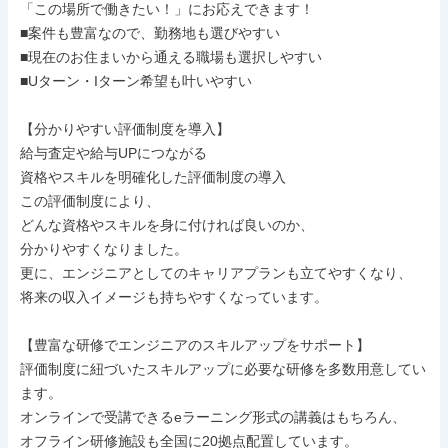
「この場所で働きたい！」にお応えできます！

■案件も豊富なので、勤務地も選びやすい

■現在のお住まいから通える職場も選択しやすい

■Uターン・Iターン希望も叶いやすい

【分かりやすい評価制度を導入】

給与査定や給与UPにつながる

資格やスキルを明確化した評価制度の導入

この評価制度により、

どんな資格やスキルを身に付ければ良いのか、

分かりやすくなりました。

更に、エンジニアとしてのキャリアプランも立てやすくなり、

将来の収入イメージも持ちやすくなっています。

【豊富な研修でエンジニアのスキルアップをサポート】

評価制度に紐づいたスキルアップに必要な研修を多数用意してい
ます。

オンラインで受講できるeラーニング形式の講義はもちろん、

オフライン研修施設も全国に20拠点配置しています。
