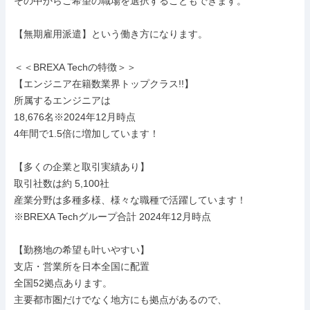
その中からご希望の職場を選択することもできます。

【無期雇用派遣】という働き方になります。

＜＜BREXA Techの特徴＞＞

【エンジニア在籍数業界トップクラス!!】

所属するエンジニアは

18,676名※2024年12月時点

4年間で1.5倍に増加しています！

【多くの企業と取引実績あり】

取引社数は約 5,100社

産業分野は多種多様、様々な職種で活躍しています！

※BREXA Techグループ合計 2024年12月時点

【勤務地の希望も叶いやすい】

支店・営業所を日本全国に配置

全国52拠点あります。

主要都市圏だけでなく地方にも拠点があるので、
