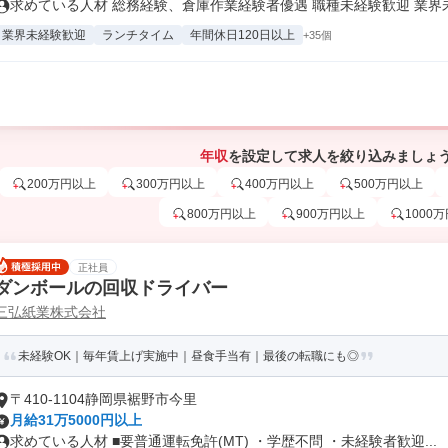
求めている人材 総務経験、倉庫作業経験者優遇 職種未経験歓迎 業界未経
業界未経験歓迎
ランチタイム
年間休日120日以上
+35個
年収
を設定して求人を絞り込みましょ
200万円以上
300万円以上
400万円以上
500万円以上
800万円以上
900万円以上
1000
正社員
ダンボールの回収ドライバー
三弘紙業株式会社
未経験OK｜毎年賃上げ実施中｜昼食手当有｜最後の転職にも◎
〒410-1104静岡県裾野市今里
月給31万5000円以上
求めている人材 ■要普通運転免許(MT) ・学歴不問 ・未経験者歓迎...