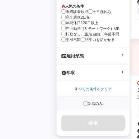
人気の条件
未経験者歓迎
土日祝休み
完全週休2日制
年間休日120日以上
在宅勤務（リモートワーク）OK
転勤なし
服装自由
年齢不問
学歴不問
語学力を活かせる
雇用形態
年収
すべての条件をクリア
新着のみ
検索