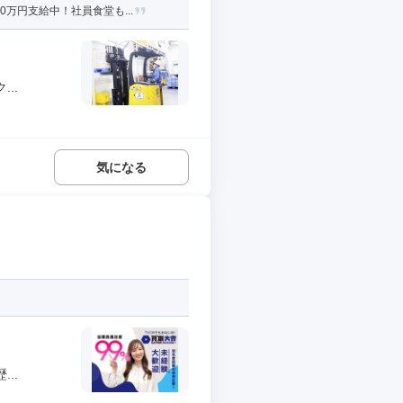
万円支給中！社員食堂も...
..
気になる
..