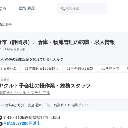
なる
閲覧履歴
求人検索
物流管理
野市（静岡県）、倉庫・物流管理の転職・求人情報
1
〜
28
件目を表示中
わり条件の追加設定を忘れていませんか？
土日祝休み
年間休日120日以上
完全週休2日制
学歴不問
正社員
ヤクルト子会社の軽作業・総務スタッフ
株式会社ヤクルトマテリアル
賞与6か月分・完全週休2日制・残業月１０時間以下
〒410-1105静岡県裾野市下和田
月給19万7300円以上