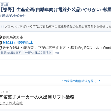
正社員
【裾野】生産企画(自動車向け電線外装品) やりがい･裁量
矢崎総業株式会社
定
グローバル本社Y－CITYにて自動車向け電線外装品の生産企画業務をお任せします
静岡県裾野市
月給22万400円以上
必要な経験・能力等 ◇下記に該当する方 ・基本的なPCスキル（Word.
業界未経験歓迎
年間休日120日以上
+4個
この企業の類似求人を見る
正社員
有名菓子メーカーの入出庫リフト業務
ヒタチ株式会社