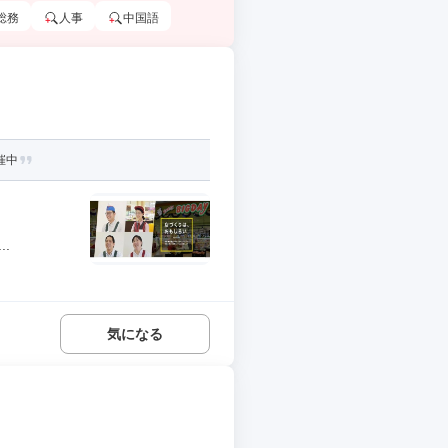
総務
人事
中国語
催中
.
気になる