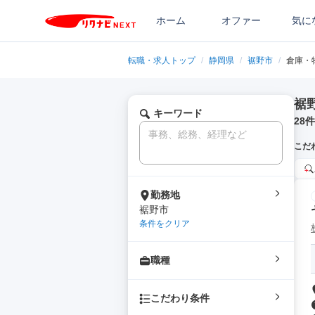
ホーム
オファー
気に
転職・求人トップ
/
静岡県
/
裾野市
/
倉庫・
裾
キーワード
28
件
こだ
勤務地
裾野市
条件をクリア
職種
こだわり条件