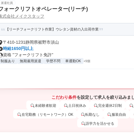
派遣社員
フォークリフトオペレーター(リーチ)
株式会社メイクスタッフ
【リーチフォークリフト作業】ウレタン資材の入出荷作業
〒410-1231静岡県裾野市須山
時給1650円以上
資格 "フォークリフト免許"
制服あり
無期雇用派遣
学歴不問
車通勤OK
+9個
こだわり条件
を設定して求人を絞り込みま
未経験者歓迎
土日祝休み
完全週休2日制
在宅勤務（リモートワーク）OK
転勤なし
服装自由
語学力を活かせる