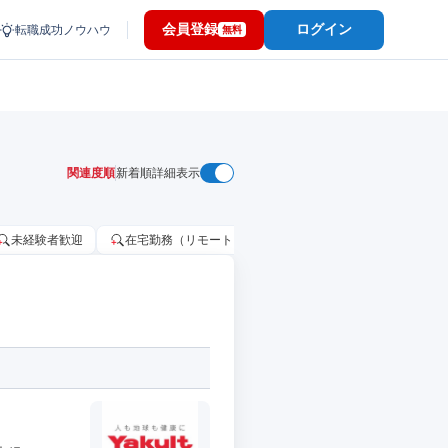
会員登録
ログイン
転職成功ノウハウ
無料
関連度順
新着順
詳細表示
未経験者歓迎
在宅勤務（リモートワーク）OK
家賃補助・住宅手当