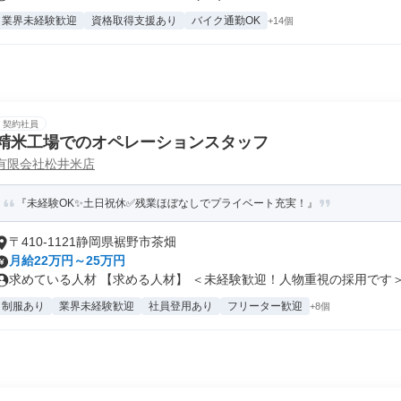
業界未経験歓迎
資格取得支援あり
バイク通勤OK
+14個
契約社員
精米工場でのオペレーションスタッフ
有限会社松井米店
『未経験OK✨土日祝休✅残業ほぼなしでプライベート充実！』
〒410-1121静岡県裾野市茶畑
月給22万円～25万円
求めている人材 【求める人材】 ＜未経験歓迎！人物重視の採用です＞ 「
制服あり
業界未経験歓迎
社員登用あり
フリーター歓迎
+8個