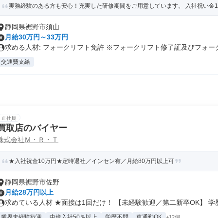
実務経験のある方も安心！充実した研修期間をご用意しています。 入社祝い金10
静岡県裾野市須山
月給30万円～33万円
求める人材: フォークリフト免許 ※フォークリフト修了証及びフォーク.
交通費支給
正社員
買取店のバイヤー
株式会社Ｍ・Ｒ・Ｔ
★入社祝金10万円★定時退社／インセン有／月給80万円以上可
静岡県裾野市佐野
月給28万円以上
求めている人材 ★面接は1回だけ！ 【未経験歓迎／第二新卒OK】 学歴.
業界未経験歓迎
中途入社50％以上
学歴不問
車通勤OK
+12個