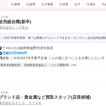
事務
経理
不動産
営業
IT
英語
正社員
販売総合職(新卒)
株式会社ビッグ富士
2027年新卒採用、様々な業務にチャレンジできます！オンライン会社説明会開
〒410-1123静岡県裾野市伊豆島田
月給25万3000円
資格 ◇大学2027年卒業予定者 ◇人の役に立つことを仕事にしたい方 ..
業界未経験歓迎
資格取得支援あり
バイク通勤OK
+9個
正社員
ブランド品・貴金属など買取スタッフ(店長候補)
株式会社ＧＯＬＤ ＳＴＡＲ