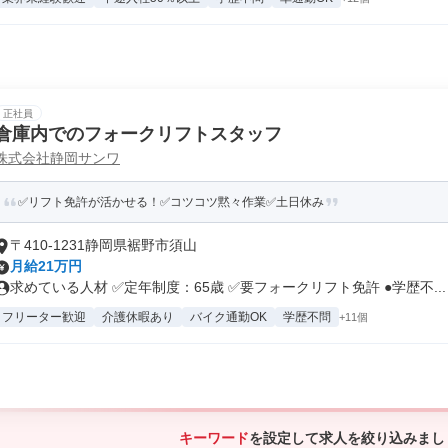
正社員
倉庫内でのフォークリフトスタッフ
株式会社静岡サンワ
✅リフト免許が活かせる！✅コツコツ黙々作業✅土日休み
〒410-1231静岡県裾野市須山
月給21万円
求めている人材 ✅定年制度：65歳 ✅要フォークリフト免許 ●学歴不...
フリーター歓迎
介護休暇あり
バイク通勤OK
学歴不問
+11個
キーワード
を設定して求人を絞り込みまし