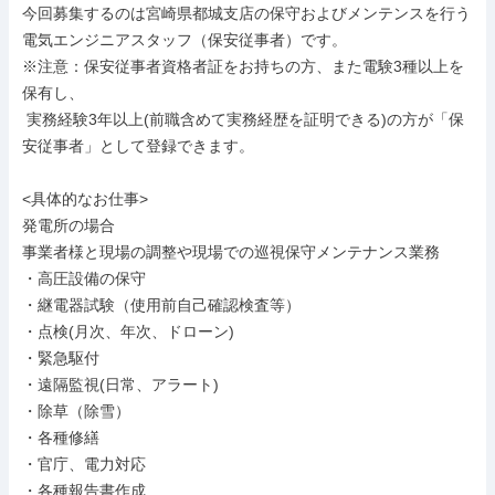
今回募集するのは宮崎県都城支店の保守およびメンテンスを行う
電気エンジニアスタッフ（保安従事者）です。

※注意：保安従事者資格者証をお持ちの方、また電験3種以上を
保有し、

 実務経験3年以上(前職含めて実務経歴を証明できる)の方が「保
安従事者」として登録できます。

<具体的なお仕事>

発電所の場合

事業者様と現場の調整や現場での巡視保守メンテナンス業務

・高圧設備の保守

・継電器試験（使用前自己確認検査等）

・点検(月次、年次、ドローン)

・緊急駆付

・遠隔監視(日常、アラート)

・除草（除雪）

・各種修繕

・官庁、電力対応

・各種報告書作成
