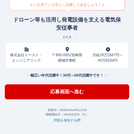
いま見ている求人へ応募してみましょう！
ドローン等も活用し発電設備を支える電気保
安従事者
正社員
株式会社イースト・
〒885-0052宮崎県
月給29万1667円～
エンジニアリング
都城市東町
45万8334円
幅広い年代活躍中！30代～60代活躍中です！
応募画面へ進む
原稿ID：
59392e4e6611cf19
掲載開始日：
2026/02/03（火）
問題を報告する