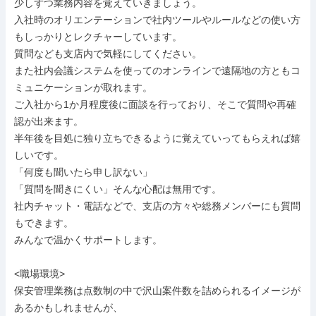
少しずつ業務内容を覚えていきましょう。

入社時のオリエンテーションで社内ツールやルールなどの使い方
もしっかりとレクチャーしています。

質問なども支店内で気軽にしてください。

また社内会議システムを使ってのオンラインで遠隔地の方ともコ
ミュニケーションが取れます。

ご入社から1か月程度後に面談を行っており、そこで質問や再確
認が出来ます。

半年後を目処に独り立ちできるように覚えていってもらえれば嬉
しいです。

「何度も聞いたら申し訳ない」

「質問を聞きにくい」そんな心配は無用です。

社内チャット・電話などで、支店の方々や総務メンバーにも質問
もできます。

みんなで温かくサポートします。

<職場環境>

保安管理業務は点数制の中で沢山案件数を詰められるイメージが
あるかもしれませんが、
