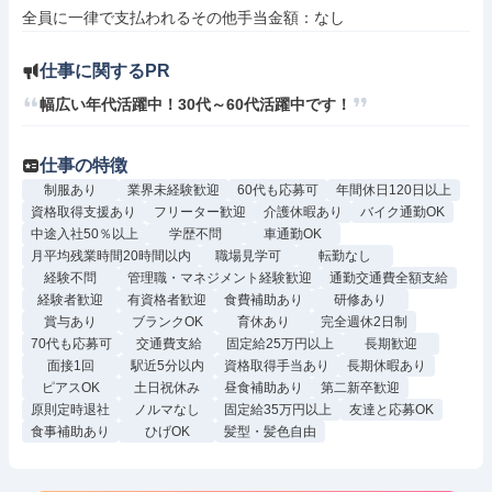
仕事に関するPR
仕事の特徴
制服あり
業界未経験歓迎
60代も応募可
年間休日120日以上
資格取得支援あり
フリーター歓迎
介護休暇あり
バイク通勤OK
中途入社50％以上
学歴不問
車通勤OK
月平均残業時間20時間以内
職場見学可
転勤なし
経験不問
管理職・マネジメント経験歓迎
通勤交通費全額支給
経験者歓迎
有資格者歓迎
食費補助あり
研修あり
賞与あり
ブランクOK
育休あり
完全週休2日制
70代も応募可
交通費支給
固定給25万円以上
長期歓迎
面接1回
駅近5分以内
資格取得手当あり
長期休暇あり
ピアスOK
土日祝休み
昼食補助あり
第二新卒歓迎
原則定時退社
ノルマなし
固定給35万円以上
友達と応募OK
食事補助あり
ひげOK
髪型・髪色自由