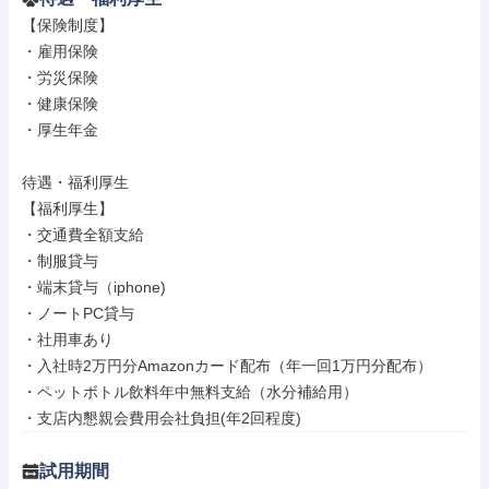
【保険制度】

・雇用保険

・労災保険

・健康保険

・厚生年金

待遇・福利厚生

【福利厚生】

・交通費全額支給

・制服貸与

・端末貸与（iphone)

・ノートPC貸与

・社用車あり

・入社時2万円分Amazonカード配布（年一回1万円分配布）

・ペットボトル飲料年中無料支給（水分補給用）

・支店内懇親会費用会社負担(年2回程度)
試用期間