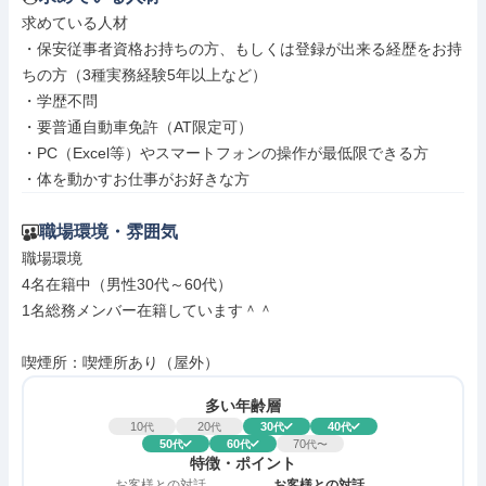
求めている人材

・保安従事者資格お持ちの方、もしくは登録が出来る経歴をお持
ちの方（3種実務経験5年以上など）

・学歴不問

・要普通自動車免許（AT限定可）

・PC（Excel等）やスマートフォンの操作が最低限できる方

・体を動かすお仕事がお好きな方
職場環境・雰囲気
職場環境

4名在籍中（男性30代～60代）

1名総務メンバー在籍しています＾＾

喫煙所：喫煙所あり（屋外）
多い年齢層
10
20
30
40
代
代
代
代
50
60
70
代
代
代〜
特徴・ポイント
お客様との対話
お客様との対話