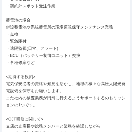
・契約外スポット受注作業

蓄電池の場合

併設蓄電池や系統蓄電所の現場巡視保守メンテナンス業務

・点検

・緊急駆付

・遠隔監視(日常、アラート)

・BCU（バッテリー制御ユニット）交換

・各種修繕など

<期待する役割>

電気保安従者の資格や知見を活かし、地域の様々な高圧太陽光発
電設備を保守をお願いします。

また社内の検査業務が円滑に行えるようサポートするのもミッシ
ョンの1つです。

<OJT研修に関して>

支店の支店長や総務メンバーと業務を確認しながら
