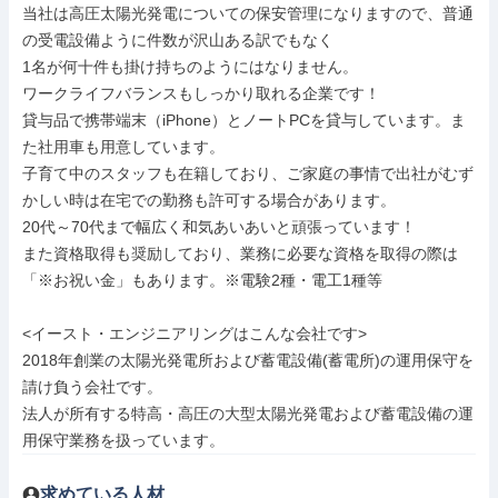
当社は高圧太陽光発電についての保安管理になりますので、普通
の受電設備ように件数が沢山ある訳でもなく

1名が何十件も掛け持ちのようにはなりません。

ワークライフバランスもしっかり取れる企業です！

貸与品で携帯端末（iPhone）とノートPCを貸与しています。ま
た社用車も用意しています。

子育て中のスタッフも在籍しており、ご家庭の事情で出社がむず
かしい時は在宅での勤務も許可する場合があります。

20代～70代まで幅広く和気あいあいと頑張っています！

また資格取得も奨励しており、業務に必要な資格を取得の際は
「※お祝い金」もあります。※電験2種・電工1種等

<イースト・エンジニアリングはこんな会社です>

2018年創業の太陽光発電所および蓄電設備(蓄電所)の運用保守を
請け負う会社です。

法人が所有する特高・高圧の大型太陽光発電および蓄電設備の運
用保守業務を扱っています。
求めている人材