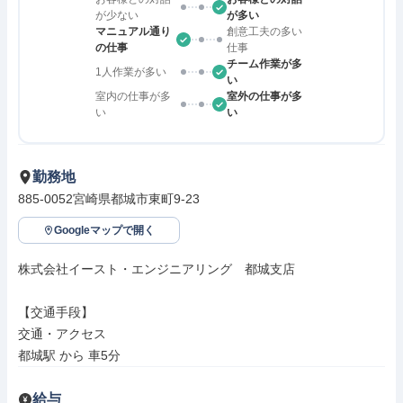
が少ない
が多い
マニュアル通り
創意工夫の多い
の仕事
仕事
チーム作業が多
1人作業が多い
い
室内の仕事が多
室外の仕事が多
い
い
勤務地
885-0052宮崎県都城市東町9-23　
Googleマップで開く
株式会社イースト・エンジニアリング　都城支店

【交通手段】

交通・アクセス

都城駅 から 車5分
給与