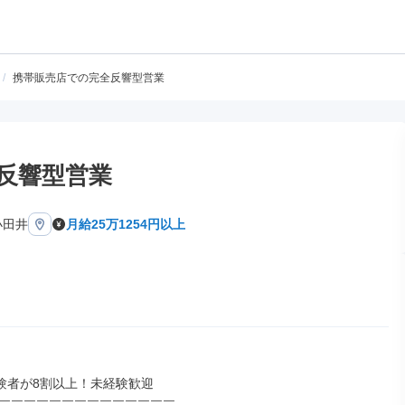
/
携帯販売店での完全反響型営業
反響型営業
小田井
月給25万1254円以上
験者が8割以上！未経験歓迎
