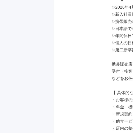
￣￣Ⅴ￣￣
✨2026年
✨新入社員
✨携帯販売
✨日本語で
✨年間休日1
✨個人の目
✨第二新卒歓
携帯販売店
受付・接客
などをお任
【 具体的な
・お客様の
・料金、機
・新規契約
・他サービ
・店内の整