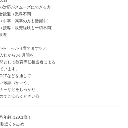
人材

の対応がスムーズにできる方

者歓迎（業界不問）

（中卒・高卒の方も活躍中）

（接客・販売経験も一切不問）

迎

からしっかり育てます✨／

入社から3ヶ月間を

間として教育専任担当者による

ています。

OJTなどを通して、

い敬語づかいや、

ナーなどをしっかり

のでご安心ください◎
年齢は29.1歳！

が9割近くを占め
