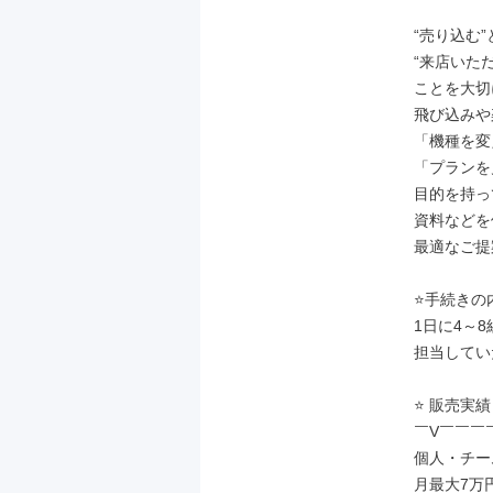
“売り込む”
“来店いた
ことを大切
飛び込みや
「機種を変
「プランを
目的を持っ
資料などを
最適なご提
⭐手続きの
1日に4～8
担当してい
⭐ 販売実
￣V￣￣￣
個人・チー
月最大7万