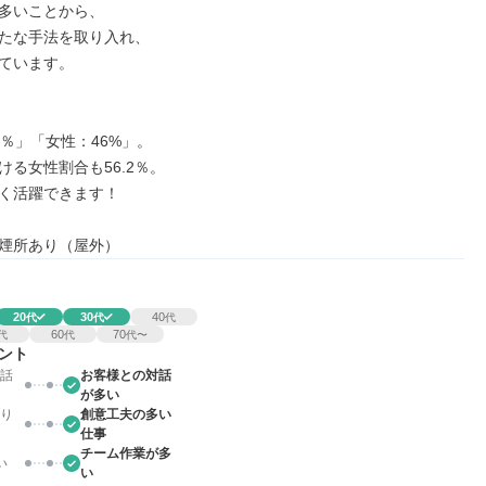
多いことから、

たな手法を取り入れ、

ています。

％」「女性：46%」。

る女性割合も56.2％。

く活躍できます！

煙所あり（屋外）
20
30
40
代
代
代
60
70
代
代
代〜
ント
話
お客様との対話
が多い
り
創意工夫の多い
仕事
チーム作業が多
い
い