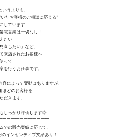
というよりも、

だいたお客様のご相談に応える”

にしています。

架電営業は一切なし！

えたい」

見直したい」など、

て来店されたお客様へ

使って

案を行うお仕事です。

内容によって変動はありますが、

組ほどのお客様を

ただきます。

績もしっかり評価します◎

￣￣￣￣￣￣￣￣￣￣￣￣

ムでの販売実績に応じて、

円のインセンティブ支給あり！
