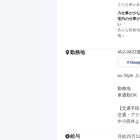
立ち仕事が多
力仕事が少な
室内の仕事が
い
色んな勤務地
働く
452-0
勤務地
Goo
au Style 
勤務地

車通勤OK

【交通手段】
交通・アク
中小田井よ
給与
月給25万12