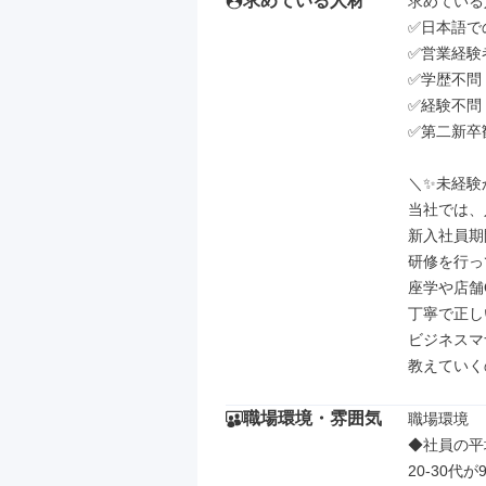
求めている人材
求めている
✅日本語で
✅営業経験
✅学歴不問
✅経験不問
✅第二新卒歓
＼✨未経験
当社では、
新入社員期
研修を行っ
座学や店舗
丁寧で正し
ビジネスマ
教えていく
職場環境・雰囲気
職場環境

◆社員の平均
20-30代