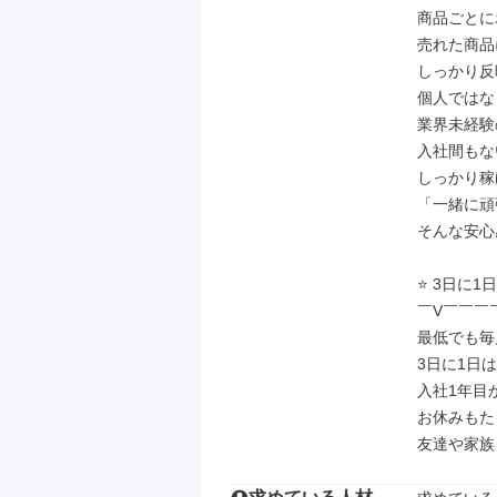
商品ごとに
売れた商品
しっかり反
個人ではな
業界未経験
入社間もな
しっかり稼
「一緒に頑
そんな安心
⭐ 3日に1
￣V￣￣￣
最低でも毎
3日に1日は
入社1年目か
お休みもた
友達や家族