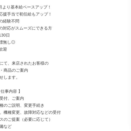
￣￣￣￣￣￣￣￣￣￣￣￣￣￣

4月より基本給ベースアップ！

応援手当で初任給もアップ！

の経験不問

の対応がスムーズにできる方

30日

標無し◎

迎

にて、来店されたお客様の

・商品のご案内

せします。

仕事内容 】

受付、ご案内

種のご説明、変更手続き

、機種変更、故障対応などの受付

スのご提案（必要に応じて）

備など
