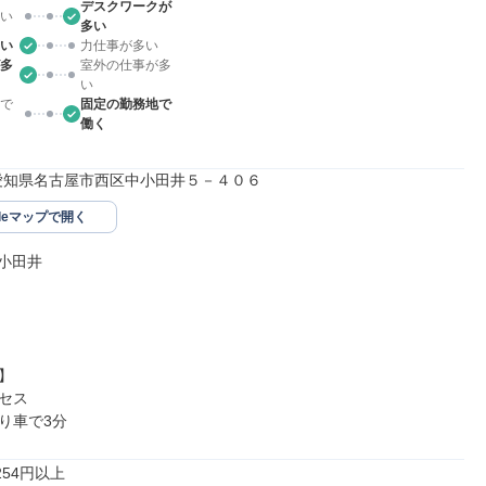
デスクワークが
い
多い
い
力仕事が多い
多
室外の仕事が多
い
で
固定の勤務地で
働く
822愛知県名古屋市西区中小田井５－４０６
gleマップで開く
上小田井



セス

り車で3分
54円以上
