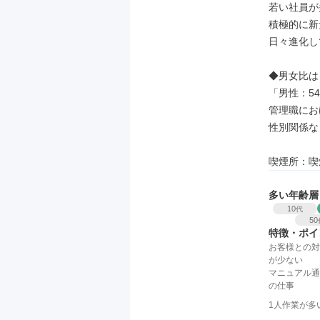
若い社員が
積極的に新
日々進化し
◆男女比は

「男性：54
管理職におけ
性別関係な
喫煙所：喫
多い年齢層
10
代
50
特徴・ポイ
お客様との対
が少ない
マニュアル通
の仕事
1人作業が多