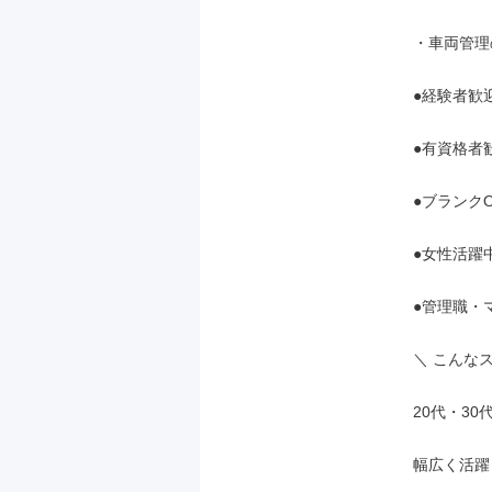
・車両管理
●経験者歓迎
●有資格者歓
●ブランクO
●女性活躍中
●管理職・
＼ こんなス
20代・30
幅広く活躍