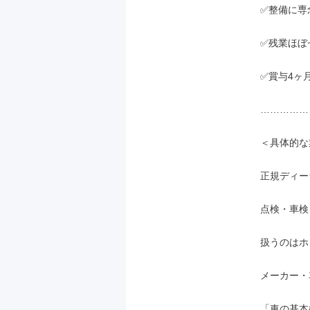
✅整備に専
✅残業ほぼ
✅賞与4ヶ
……………
＜具体的な
正規ディー
点検・車検
扱うのはホ
メーカー・
「車の基本