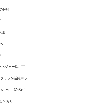
の経験



迎

K



マネジャー採用可

タッフが活躍中 ／

代を中心に30名が

しており、
