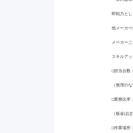
即戦力とし
他メーカー
メーカーご
スキルアッ
□担当台数：
（無理のな
□業務比率
（板金ほぼ
□作業場所