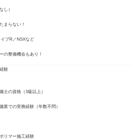
なし）

たまらない！

イプR／NSXなど

ーの整備機会もあり！
経験

備士の資格（3級以上）

備業での実務経験（年数不問）

ポリマー施工経験
