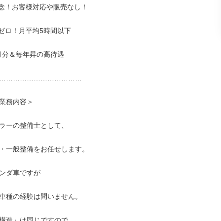
念！お客様対応や販売なし！

ゼロ！月平均5時間以下

月分＆毎年昇の高待遇

………………………………

業務内容＞

ラーの整備士として、

・一般整備をお任せします。

ンダ車ですが

車種の経験は問いません。

構造」は同じですので
