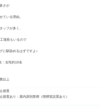
多さが

せている理由。

タッフが多く、

手工場長もいるので

グに馴染めるはずですよ♪

名：女性約10名

業以上
止措置

止措置あり：屋内原則禁煙（喫煙室設置あり）