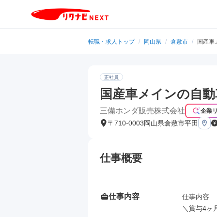
転職・求人トップ
/
岡山県
/
倉敷市
/
国産車
正社員
国産車メインの自動
三備ホンダ販売株式会社
企業
〒710-0003岡山県倉敷市平田
仕事概要
仕事内容
仕事内容

＼賞与4ヶ