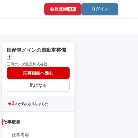
会員登録
ログイン
無料
国産車メインの自動車整備
士
三備ホンダ販売株式会社
応募画面へ進む
気になる
3
人
が気になるしました
仕事概要
仕事内容