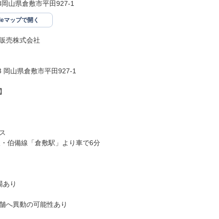
03岡山県倉敷市平田927-1
gleマップで開く
販売株式会社

03 岡山県倉敷市平田927-1





線・伯備線「倉敷駅」より車で6分

あり

舗へ異動の可能性あり
