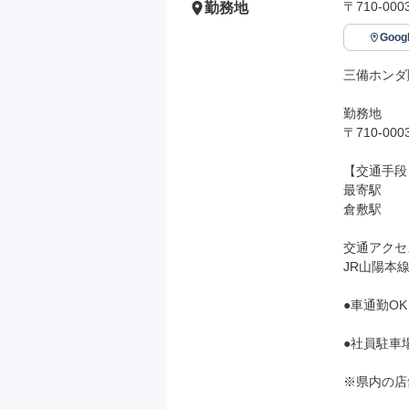
〒710-00
勤務地
Goo
三備ホンダ
勤務地

〒710-00
【交通手段】
最寄駅

倉敷駅

交通アクセス
JR山陽本
●車通勤OK

●社員駐車場
※県内の店