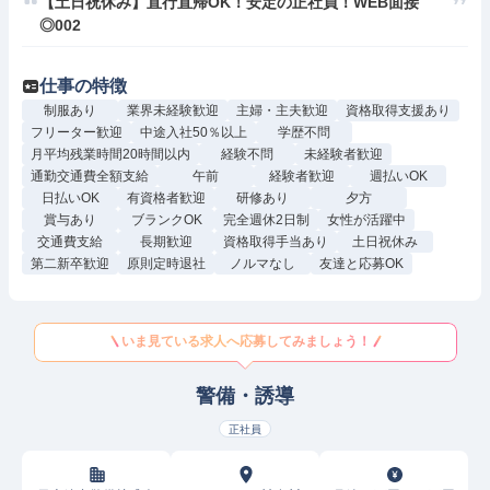
【土日祝休み】直行直帰OK！安定の正社員！WEB面接
◎002
仕事の特徴
制服あり
業界未経験歓迎
主婦・主夫歓迎
資格取得支援あり
フリーター歓迎
中途入社50％以上
学歴不問
月平均残業時間20時間以内
経験不問
未経験者歓迎
通勤交通費全額支給
午前
経験者歓迎
週払いOK
日払いOK
有資格者歓迎
研修あり
夕方
賞与あり
ブランクOK
完全週休2日制
女性が活躍中
交通費支給
長期歓迎
資格取得手当あり
土日祝休み
第二新卒歓迎
原則定時退社
ノルマなし
友達と応募OK
いま見ている求人へ応募してみましょう！
警備・誘導
正社員