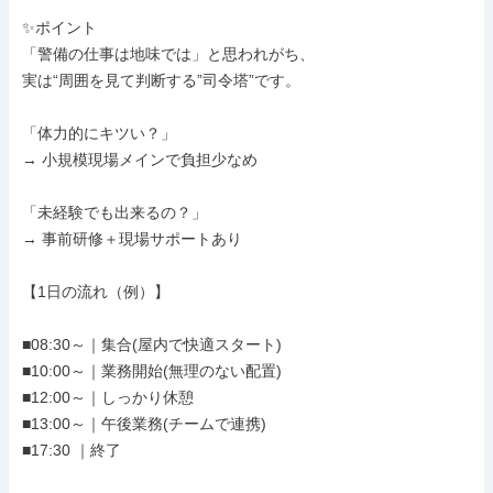
✨ポイント

「警備の仕事は地味では」と思われがち、

実は“周囲を見て判断する”司令塔”です。

「体力的にキツい？」

→ 小規模現場メインで負担少なめ

「未経験でも出来るの？」

→ 事前研修＋現場サポートあり

【1日の流れ（例）】

■08:30～｜集合(屋内で快適スタート)

■10:00～｜業務開始(無理のない配置)

■12:00～｜しっかり休憩

■13:00～｜午後業務(チームで連携)

■17:30 ｜終了
