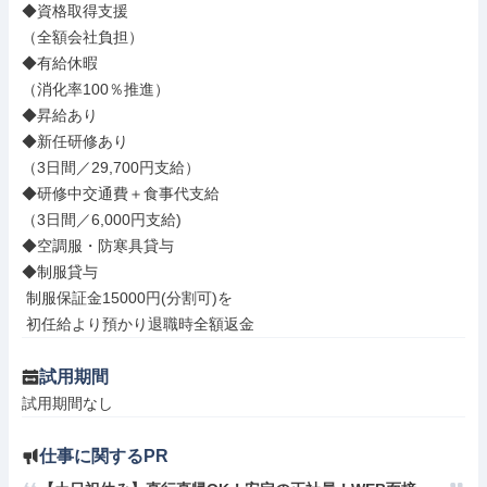
◆資格取得支援

（全額会社負担）

◆有給休暇

（消化率100％推進）

◆昇給あり

◆新任研修あり

（3日間／29,700円支給）

◆研修中交通費＋食事代支給

（3日間／6,000円支給)

◆空調服・防寒具貸与

◆制服貸与

 制服保証金15000円(分割可)を

 初任給より預かり退職時全額返金
試用期間
試用期間なし
仕事に関するPR