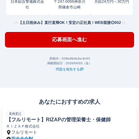
日本綜合警備株式会
〒247-0066神奈川
月給24万円～30万円
社
県鎌倉市山崎
【土日祝休み】直行直帰OK！安定の正社員！WEB面接◎002
応募画面へ進む
原稿ID：
528b4fb4b3ec9c63
掲載開始日：
2026/04/03（金）
問題を報告する
あなたにおすすめの求人
業務委託
【フルリモート】RIZAPの管理栄養士・保健師
ＲＩＺＡＰ株式会社
フルリモート
完全歩合制