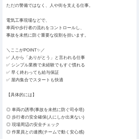
ただの警備ではなく、人や街を支える仕事。

電気工事現場などで、

車両や歩行者の流れをコントロールし、

事故を未然に防ぐ重要な役割を担います。

＼ここがPOINT✨／

✅ 人から「ありがとう」と言われる仕事

✅ シンプル業務で未経験でもすぐ慣れる

✅ 早く終わっても給与保証

✅ 屋内集合でスタートも快適

【具体的には】

◎ 車両の誘導(事故を未然に防ぐ司令塔)

◎ 歩行者の安全確保(人にしか出来ない)

◎ 現場周辺の安全チェック

◎ 作業員との連携(チームで動く安心感)
