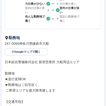
力仕事が少ない
力仕事が多い
室内の仕事が多
室外の仕事が多
い
い
色んな勤務地で
固定の勤務地で
働く
働く
勤務地
247-0066神奈川県鎌倉市大船
Googleマップで開く
日本綜合警備株式会社 新宿営業所 大船周辺エリア

勤務地

★直行直帰OK

★勤務地はご自宅近く、

 ご希望エリアを最大限考慮します

【交通手段】
