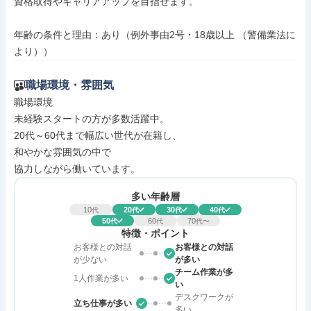
資格取得やキャリアアップを目指せます。

年齢の条件と理由：あり（例外事由2号・18歳以上 （警備業法に
より））
職場環境・雰囲気
職場環境

未経験スタートの方が多数活躍中。

20代～60代まで幅広い世代が在籍し、

和やかな雰囲気の中で

協力しながら働いています。
多い年齢層
10
20
30
40
代
代
代
代
50
60
70
代
代
代〜
特徴・ポイント
お客様との対話
お客様との対話
が少ない
が多い
チーム作業が多
1人作業が多い
い
デスクワークが
立ち仕事が多い
多い