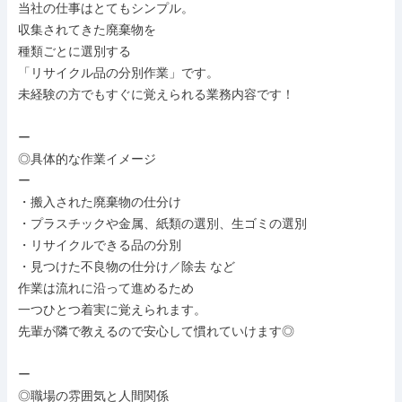
当社の仕事はとてもシンプル。

収集されてきた廃棄物を

種類ごとに選別する

「リサイクル品の分別作業」です。

未経験の方でもすぐに覚えられる業務内容です！

ー

◎具体的な作業イメージ

ー

・搬入された廃棄物の仕分け

・プラスチックや金属、紙類の選別、生ゴミの選別

・リサイクルできる品の分別

・見つけた不良物の仕分け／除去 など

作業は流れに沿って進めるため

一つひとつ着実に覚えられます。

先輩が隣で教えるので安心して慣れていけます◎

ー

◎職場の雰囲気と人間関係
