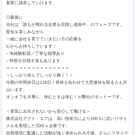
着実に成長していけます。

◎最後に

当社は「誰もが憧れる企業を目指し成長中」のフェーズです。

変化を楽しみながら

一緒に会社を育てていきたい方の応募を

心からお待ちしています！

✅未経験歓迎／丁寧な指導あり

✅幹部を目指す道もあります

＝＝＝＝＝＝＝＝＝＝＝＝＝＝＝

＜しっかり休んでしっかり稼ぐ！＞

今期の年間休日は126日！有休も合わせて大型連休を取る人も沢
山います。

オンオフを大事に、休むときは休む！が弊社のモットーです。

＜景気に左右されないから安心して働ける＞

株式会社アクト・エアは、高い技術力により100％に近いリサイ
クルを実現したSDGｓ企業です。

自然環境に配慮した活動が強く求められる今後、さらにリサイク