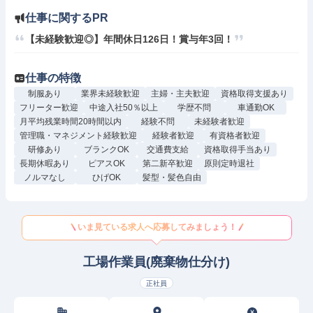
仕事に関するPR
【未経験歓迎◎】年間休日126日！賞与年3回！
仕事の特徴
制服あり
業界未経験歓迎
主婦・主夫歓迎
資格取得支援あり
フリーター歓迎
中途入社50％以上
学歴不問
車通勤OK
月平均残業時間20時間以内
経験不問
未経験者歓迎
管理職・マネジメント経験歓迎
経験者歓迎
有資格者歓迎
研修あり
ブランクOK
交通費支給
資格取得手当あり
長期休暇あり
ピアスOK
第二新卒歓迎
原則定時退社
ノルマなし
ひげOK
髪型・髪色自由
いま見ている求人へ応募してみましょう！
工場作業員(廃棄物仕分け)
正社員