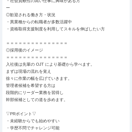
・社会貢献性の高い仕事に興味がある方

ー

◎歓迎される働き方・状況

・異業種からの転職者が多数活躍中

・資格取得支援制度を利用してスキルを伸ばしたい方

＝＝＝＝＝＝＝＝＝＝＝＝＝＝＝

◎採用後のイメージ

＝＝＝＝＝＝＝＝＝＝＝＝＝＝＝

入社後は先輩の OJT により基礎から学べます。

まずは現場の流れを覚え

徐々に作業の幅を広げていきます。

管理者候補を希望する方は

段階的にリーダー業務を習得し

幹部候補としての道を歩めます。

▽PRポイント▽

・未経験からでも始めやすい

・学歴不問でチャレンジ可能
