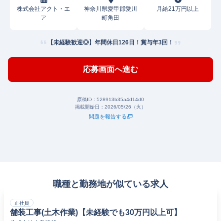
株式会社アクト・エ
神奈川県愛甲郡愛川
月給21万円以上
ア
町角田
【未経験歓迎◎】年間休日126日！賞与年3回！
応募画面へ進む
原稿ID：
528913b35a4d14d0
掲載開始日：
2026/05/26（火）
問題を報告する
職種と勤務地が似ている求人
正社員
舗装工事(土木作業)【未経験でも30万円以上可】