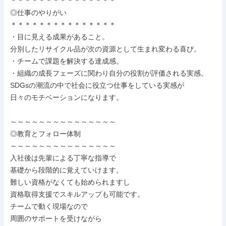
＊＊＊＊＊＊＊＊＊＊＊＊＊＊＊

◎仕事のやりがい

＊＊＊＊＊＊＊＊＊＊＊＊＊＊＊

・目に見える成果があること。

分別したリサイクル品が次の資源として生まれ変わる喜び。

・チームで課題を解決する達成感。

・組織の成長フェーズに関わり自分の役割が評価される実感。

SDGsの潮流の中で社会に役立つ仕事をしている実感が

日々のモチベーションになります。

～～～～～～～～～～～～～～～

◎教育とフォロー体制

～～～～～～～～～～～～～～～

入社後は先輩による丁寧な指導で

基礎から段階的に覚えていけます。

難しい資格がなくても始められますし

資格取得支援でスキルアップも可能です。

チームで動く現場なので

周囲のサポートを受けながら
