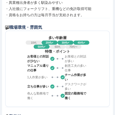
・異業種出身者が多く馴染みやすい

・入社後にフォークリフト、重機などの免許取得可能

・資格をお持ちの方は毎月手当が支給されます。
職場環境・雰囲気
多い年齢層
10
20
30
40
代
代
代
代
50
60
70
代
代
代〜
特徴・ポイント
お客様との対話
お客様との対話
が少ない
が多い
マニュアル通り
創意工夫の多い
の仕事
仕事
チーム作業が多
1人作業が多い
い
デスクワークが
立ち仕事が多い
多い
色んな勤務地で
固定の勤務地で
働く
働く