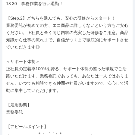
18:30｜事務作業を行い退勤！

【Step.2】どちらを選んでも、安心の研修からスタート！

業務委託が初めての方、エコ商品に詳しくないという方もご安心
ください。正社員と全く同じ内容の充実した研修をご用意。商品
知識から仕事の流れまで、自信がつくまで徹底的にサポートさせ
ていただきます◎

＜サポート体制＞

正社員の定着率100%を誇る、サポート体制の整った環境でご活
躍いただけます。業務委託であっても、あなたは一人ではありま
せん。いつでも相談できる仲間や社員がいますので、安心して活
動に集中していただけます。

【雇用形態】

業務委託

【アピールポイント】

╭─────────＊・゜゜・＊─────────╮
