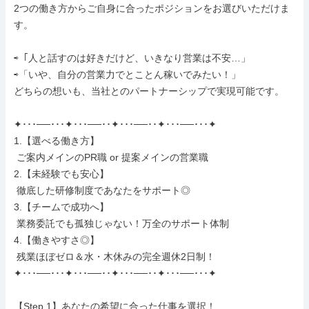
2つの働き方からご自身に合ったポジションをお選びいただけま
す。

⇨「人と話すのは好きだけど、いきなり営業は不安…」

⇨「いや、自分の営業力でとことん稼いでみたい！」

どちらの想いも、当社とのパートナーシップで実現可能です。

✦･･･──･･･✦･･･──･･✦･･･──･･✦･･･──･･･✦

1.【選べる働き方】

 ご案内メインのPR職 or 提案メインの営業職

2.【未経験でも安心】

 徹底した研修制度であなたをサポート◎

3.【チームで成功へ】

 業務委託でも孤独じゃない！万全のサポート体制

4.【働きやすさ◎】

 残業ほぼゼロ＆水・木休みの完全週休2日制！

✦･･･──･･･✦･･･──･･✦･･･──･･✦･･･──･･･✦

【Step.1】あなたの希望に合った仕事を選択！
