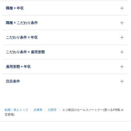
職種 × 年収
職種 × こだわり条件
こだわり条件 × 年収
こだわり条件 × 雇用形態
雇用形態 × 年収
注目条件
転職・求人トップ
/
兵庫県
/
川西市
/
エコ製品のセールスパートナー(選べるPR職 or
営業職)