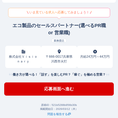
いま見ている求人へ応募してみましょう！
エコ製品のセールスパートナー(選べるPR職
or 営業職)
業務委託
株式会社Ｖｉｓｉｏ
〒666-0017兵庫県
月給24万円～44万円
ｎａｒｙ
川西市火打
働き方が選べる！「話す」を楽しむPR？「稼ぐ」を極める営業？
応募画面へ進む
原稿ID：
521b5288b956b30b
掲載開始日：
2026/03/12（木）
問題を報告する