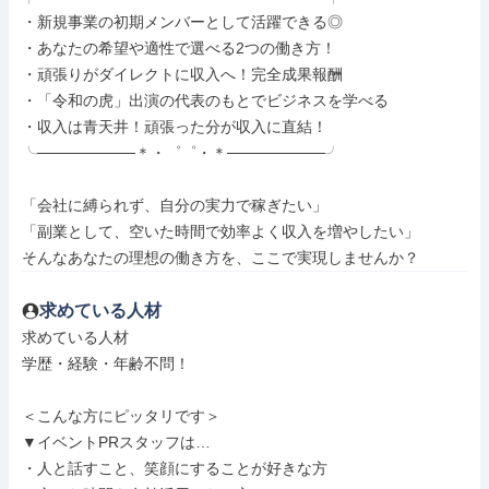
・新規事業の初期メンバーとして活躍できる◎

・あなたの希望や適性で選べる2つの働き方！

・頑張りがダイレクトに収入へ！完全成果報酬

・「令和の虎」出演の代表のもとでビジネスを学べる

・収入は青天井！頑張った分が収入に直結！

╰─────────＊・゜゜・＊─────────╯

「会社に縛られず、自分の実力で稼ぎたい」

「副業として、空いた時間で効率よく収入を増やしたい」

そんなあなたの理想の働き方を、ここで実現しませんか？
求めている人材
求めている人材

学歴・経験・年齢不問！

＜こんな方にピッタリです＞

▼イベントPRスタッフは…

・人と話すこと、笑顔にすることが好きな方
