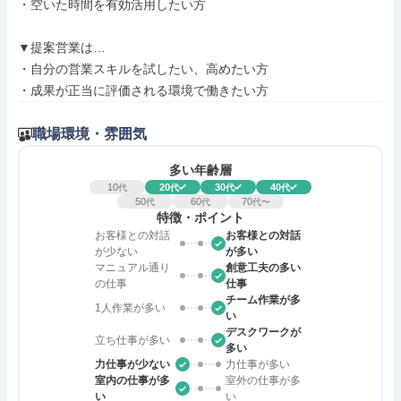
・空いた時間を有効活用したい方

▼提案営業は…

・自分の営業スキルを試したい、高めたい方

・成果が正当に評価される環境で働きたい方
職場環境・雰囲気
多い年齢層
10
20
30
40
代
代
代
代
50
60
70
代
代
代〜
特徴・ポイント
お客様との対話
お客様との対話
が少ない
が多い
マニュアル通り
創意工夫の多い
の仕事
仕事
チーム作業が多
1人作業が多い
い
デスクワークが
立ち仕事が多い
多い
力仕事が少ない
力仕事が多い
室内の仕事が多
室外の仕事が多
い
い