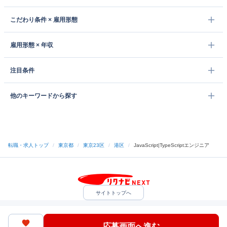
こだわり条件 × 雇用形態
雇用形態 × 年収
注目条件
他のキーワードから探す
転職・求人トップ
/
東京都
/
東京23区
/
港区
/
JavaScript|TypeScriptエンジニア
サイトトップへ
中途採用をご検討の企業様
利用規約・プライバシーポリシー
サイトマップ
ヘルプ・お問い合わせ
応募画面へ進む