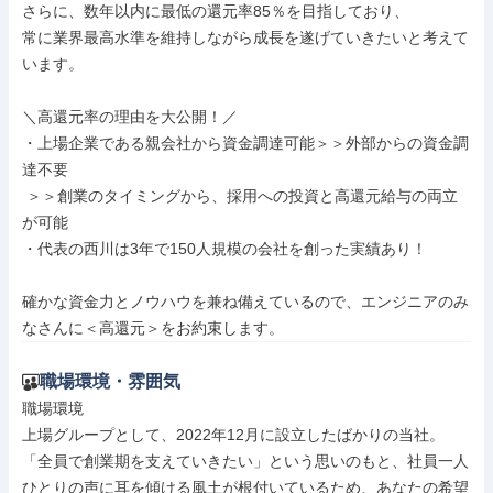
さらに、数年以内に最低の還元率85％を目指しており、

常に業界最高水準を維持しながら成長を遂げていきたいと考えて
います。

＼高還元率の理由を大公開！／

・上場企業である親会社から資金調達可能＞＞外部からの資金調
達不要

 ＞＞創業のタイミングから、採用への投資と高還元給与の両立
が可能

・代表の西川は3年で150人規模の会社を創った実績あり！

確かな資金力とノウハウを兼ね備えているので、エンジニアのみ
なさんに＜高還元＞をお約束します。
職場環境・雰囲気
職場環境

上場グループとして、2022年12月に設立したばかりの当社。
「全員で創業期を支えていきたい」という思いのもと、社員一人
ひとりの声に耳を傾ける風土が根付いているため、あなたの希望