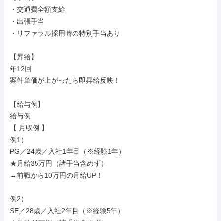
・交通費全額支給

・出張手当

・リファラル採用時の特別手当あり

【昇給】

年12回

案件単価が上がったら即昇給反映！

【給与例】

給与例

【 月収例 】

例1）

PG／24歳／入社1年目（※経験1年）

★月給35万円（諸手当含めず）

→前職から10万円の月給UP！

例2）

SE／28歳／入社2年目（※経験5年）
