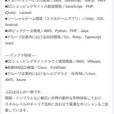
■メタバースサービスの開発／Java、Javascript、Vue.js、AWS

■ECショッピングサイトの新規開発／JavaScript、PHP、
jQuery、Laravel

■ソーシャルゲーム開発（スマホゲームアプリ）／Unity、iOS、
Android

■VRビッグデータ開発／AWS、Python、PHP、Java

■グループ企業内における自社開発／Go、Ruby、Typescript、
react

― インフラ領域 ―

■ECショッピングサイトクラウド環境構築／AWS、VMware

■各種NW設計構築／Cisco、FortiGate

■グループ企業内におけるヘルプデスク・社内SE／Linux、
AWS、Azure

上記はほんの一例です。

開発・インフラともに幅広い分野の案件を常時保有しており、

スキルレベルやキャリア志向に合わせて最適なポジションをご提
案しています。
