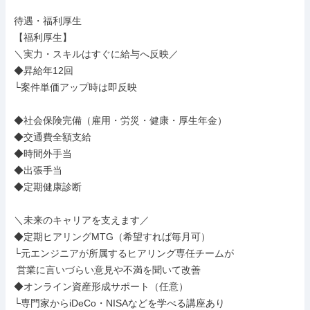
待遇・福利厚生

【福利厚生】

＼実力・スキルはすぐに給与へ反映／

◆昇給年12回

└案件単価アップ時は即反映

◆社会保険完備（雇用・労災・健康・厚生年金）

◆交通費全額支給

◆時間外手当

◆出張手当

◆定期健康診断

＼未来のキャリアを支えます／

◆定期ヒアリングMTG（希望すれば毎月可）

└元エンジニアが所属するヒアリング専任チームが

 営業に言いづらい意見や不満を聞いて改善

◆オンライン資産形成サポート（任意）

└専門家からiDeCo・NISAなどを学べる講座あり
