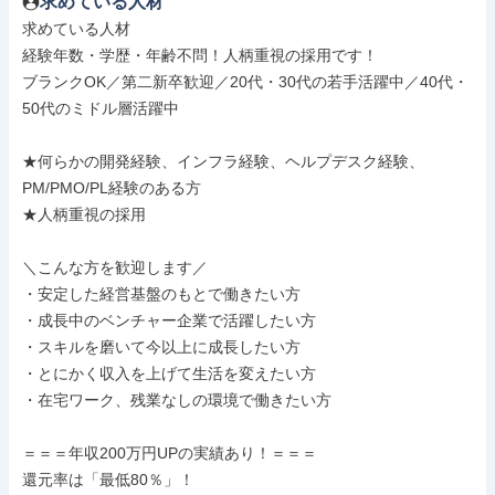
求めている人材
求めている人材

経験年数・学歴・年齢不問！人柄重視の採用です！

ブランクOK／第二新卒歓迎／20代・30代の若手活躍中／40代・
50代のミドル層活躍中

★何らかの開発経験、インフラ経験、ヘルプデスク経験、
PM/PMO/PL経験のある方

★人柄重視の採用

＼こんな方を歓迎します／

・安定した経営基盤のもとで働きたい方

・成長中のベンチャー企業で活躍したい方

・スキルを磨いて今以上に成長したい方

・とにかく収入を上げて生活を変えたい方

・在宅ワーク、残業なしの環境で働きたい方

＝＝＝年収200万円UPの実績あり！＝＝＝

還元率は「最低80％」！
