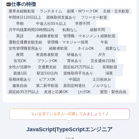
仕事の特徴
業界未経験歓迎
ランチタイム
副業・WワークOK
主婦・主夫歓迎
年間休日120日以上
資格取得支援あり
フリーター歓迎
早朝
中途入社50％以上
学歴不問
月平均残業時間20時間以内
転勤なし
経験不問
英語
未経験者歓迎
管理職・マネジメント経験歓迎
通勤交通費全額支給
管理職・マネジャー採用
午前
女性管理職登用あり
経験者歓迎
ネイルOK
残業なし
夜間
有資格者歓迎
研修あり
夕方
在宅OK
ブランクOK
育休あり
完全週休2日制
女性が活躍中
交通費支給
固定給25万円以上
長期歓迎
面接1回
駅近5分以内
資格取得手当あり
深夜
長期休暇あり
ピアスOK
中国語
土日祝休み
服装自由
第二新卒歓迎
原則定時退社
ノルマなし
固定給35万円以上
友達と応募OK
ひげOK
髪型・髪色自由
いま見ている求人へ応募してみましょう！
JavaScript|TypeScriptエンジニア
正社員