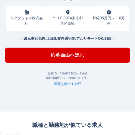
リダクション株式会
〒108-0074東京都
月給35万円～110万
社
港区高輪
円
還元率80%超/上場G/案件選択制/フルリモートOK/SES
応募画面へ進む
原稿ID：
51b6052b2ed1fda1
掲載開始日：
2026/04/20（月）
問題を報告する
職種と勤務地が似ている求人