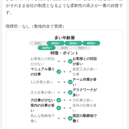
がそのまま会社の制度となるような柔軟性の高さが一番の自慢で
す。

喫煙所：なし（敷地内全て禁煙）
多い年齢層
10
20
30
40
代
代
代
代
50
60
70
代
代
代〜
特徴・ポイント
お客様との対話
お客様との対話
が少ない
が多い
マニュアル通り
創意工夫の多い
の仕事
仕事
チーム作業が多
1人作業が多い
い
デスクワークが
立ち仕事が多い
多い
力仕事が少ない
力仕事が多い
室内の仕事が多
室外の仕事が多
い
い
色んな勤務地で
固定の勤務地で
働く
働く