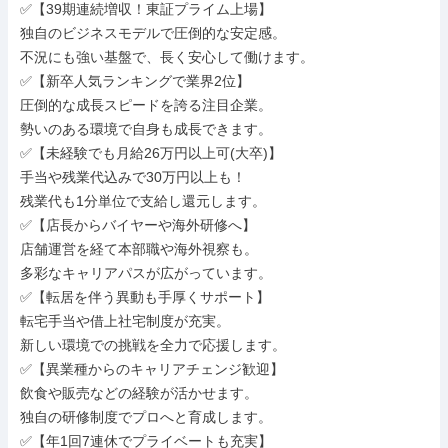
✅【39期連続増収！東証プライム上場】

独自のビジネスモデルで圧倒的な安定感。

不況にも強い基盤で、長く安心して働けます。

✅【新卒人気ランキングで業界2位】

圧倒的な成長スピードを誇る注目企業。

勢いのある環境で自身も成長できます。

✅【未経験でも月給26万円以上可(大卒)】

手当や残業代込みで30万円以上も！

残業代も1分単位で支給し還元します。

✅【店長からバイヤーや海外研修へ】

店舗運営を経て本部職や海外視察も。

多彩なキャリアパスが広がっています。

✅【転居を伴う異動も手厚くサポート】

転宅手当や借上社宅制度が充実。

新しい環境での挑戦を全力で応援します。

✅【異業種からのキャリアチェンジ歓迎】

飲食や販売などの経験が活かせます。

独自の研修制度でプロへと育成します。

✅【年1回7連休でプライベートも充実】
