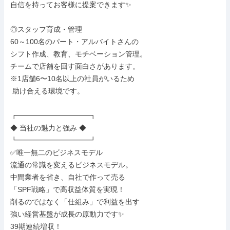
自信を持ってお客様に提案できます✨

◎スタッフ育成・管理

60～100名のパート・アルバイトさんの

シフト作成、教育、モチベーション管理。

チームで店舗を回す面白さがあります。

※1店舗6〜10名以上の社員がいるため

 助け合える環境です。

┏━━━━━━━━━━┓

◆ 当社の魅力と強み ◆

┗━━━━━━━━━━┛

✅唯一無二のビジネスモデル

流通の常識を変えるビジネスモデル。

中間業者を省き、自社で作って売る

「SPF戦略」で高収益体質を実現！

削るのではなく「仕組み」で利益を出す

強い経営基盤が成長の原動力です✨

39期連続増収！
