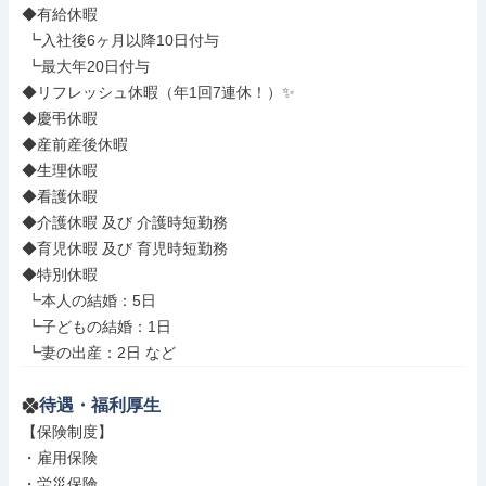
◆有給休暇

 ┗入社後6ヶ月以降10日付与

 ┗最大年20日付与

◆リフレッシュ休暇（年1回7連休！）✨

◆慶弔休暇

◆産前産後休暇

◆生理休暇

◆看護休暇

◆介護休暇 及び 介護時短勤務

◆育児休暇 及び 育児時短勤務

◆特別休暇

 ┗本人の結婚：5日

 ┗子どもの結婚：1日

 ┗妻の出産：2日 など
待遇・福利厚生
【保険制度】

・雇用保険

・労災保険
