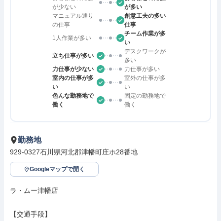
が少ない
が多い
マニュアル通り
創意工夫の多い
の仕事
仕事
チーム作業が多
1人作業が多い
い
デスクワークが
立ち仕事が多い
多い
力仕事が少ない
力仕事が多い
室内の仕事が多
室外の仕事が多
い
い
色んな勤務地で
固定の勤務地で
働く
働く
勤務地
929-0327石川県河北郡津幡町庄ホ28番地
Googleマップで開く
ラ・ムー津幡店

【交通手段】
