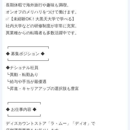
長期休暇で海外旅行や趣味も満喫。

オンオフのメリハリをつけて働けます。

✅【未経験OK！大黒天大学で学べる】

社内大学などの研修制度が非常に充実。

異業種からの転職者も多数活躍中です。

┏━━━━━━━━━┓

◆ 募集ポジション ◆

┗━━━━━━━━━┛

◆ナショナル社員

┗異動・転勤あり

┗給与や手当が最優遇

┗昇進・キャリアアップの選択肢も豊富

┏━━━━━━━┓

◆ お仕事内容 ◆

┗━━━━━━━┛

ディスカウントストア「ラ・ムー」「ディオ」で
