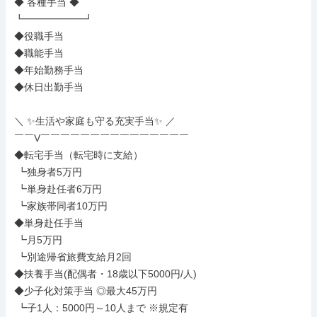
◆ 各種手当 ◆

┗━━━━━━┛

◆役職手当

◆職能手当

◆年始勤務手当

◆休日出勤手当

＼ ✨生活や家庭も守る充実手当✨ ／

￣￣V￣￣￣￣￣￣￣￣￣￣￣￣￣￣￣

◆転宅手当（転宅時に支給）

 ┗独身者5万円

 ┗単身赴任者6万円

 ┗家族帯同者10万円

◆単身赴任手当

 ┗月5万円

 ┗別途帰省旅費支給月2回

◆扶養手当(配偶者・18歳以下5000円/人)

◆少子化対策手当 ◎最大45万円

 ┗子1人：5000円～10人まで ※規定有
