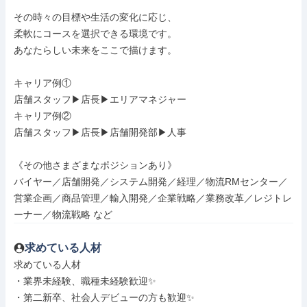
その時々の目標や生活の変化に応じ、

柔軟にコースを選択できる環境です。

あなたらしい未来をここで描けます。

キャリア例①

店舗スタッフ▶︎店長▶︎エリアマネジャー

キャリア例②

店舗スタッフ▶︎店長▶︎店舗開発部▶︎人事

《その他さまざまなポジションあり》

バイヤー／店舗開発／システム開発／経理／物流RMセンター／
営業企画／商品管理／輸入開発／企業戦略／業務改革／レジトレ
ーナー／物流戦略 など
求めている人材
求めている人材

・業界未経験、職種未経験歓迎✨

・第二新卒、社会人デビューの方も歓迎✨
