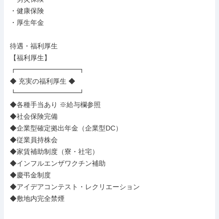
・健康保険

・厚生年金

待遇・福利厚生

【福利厚生】

┏━━━━━━━━━┓

◆ 充実の福利厚生 ◆

┗━━━━━━━━━┛

◆各種手当あり ※給与欄参照

◆社会保険完備

◆企業型確定拠出年金（企業型DC）

◆従業員持株会

◆家賃補助制度（寮・社宅）

◆インフルエンザワクチン補助

◆慶弔金制度

◆アイデアコンテスト・レクリエーション

◆敷地内完全禁煙
