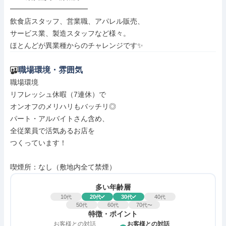
━━━━━━━━━━━

飲食店スタッフ、営業職、アパレル販売、

サービス業、製造スタッフなど様々。

ほとんどが異業種からのチャレンジです✨
職場環境・雰囲気
職場環境

リフレッシュ休暇（7連休）で

オンオフのメリハリもバッチリ◎

パート・アルバイトさん含め、

全従業員で活気あるお店を

つくっています！

喫煙所：なし（敷地内全て禁煙）
多い年齢層
10
20
30
40
代
代
代
代
50
60
70
代
代
代〜
特徴・ポイント
お客様との対話
お客様との対話