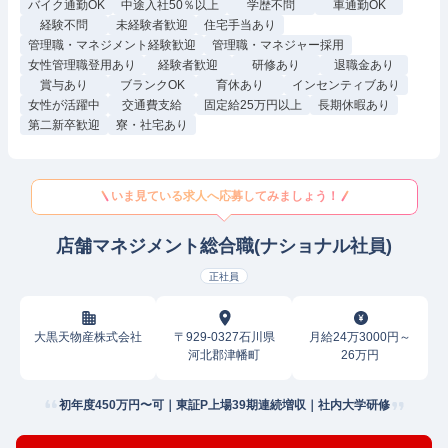
バイク通勤OK
中途入社50％以上
学歴不問
車通勤OK
経験不問
未経験者歓迎
住宅手当あり
管理職・マネジメント経験歓迎
管理職・マネジャー採用
女性管理職登用あり
経験者歓迎
研修あり
退職金あり
賞与あり
ブランクOK
育休あり
インセンティブあり
女性が活躍中
交通費支給
固定給25万円以上
長期休暇あり
第二新卒歓迎
寮・社宅あり
いま見ている求人へ応募してみましょう！
店舗マネジメント総合職(ナショナル社員)
正社員
大黒天物産株式会社
〒929-0327石川県
月給24万3000円～
河北郡津幡町
26万円
初年度450万円〜可｜東証P上場39期連続増収｜社内大学研修