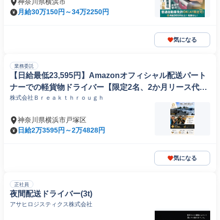
神奈川県横浜市
月給30万150円～34万2250円
気になる
業務委託
【日給最低23,595円】Amazonオフィシャル配送パート
ナーでの軽貨物ドライバー【限定2名、2か月リース代無
株式会社Ｂｒｅａｋｔｈｒｏｕｇｈ
料】
神奈川県横浜市戸塚区
日給2万3595円～2万4828円
気になる
正社員
夜間配送ドライバー(3t)
アサヒロジスティクス株式会社