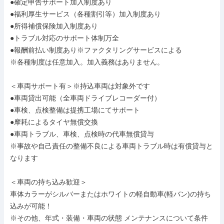
●確定申告サポート加入制度あり

●福利厚生サービス（各種割引等）加入制度あり

●所得補償保険加入制度あり

●トラブル対応のサポート体制万全

●報酬前払い制度あり※ファクタリングサービスによる

※各種制度は任意加入。加入義務はありません。

＜車両サポート有＞※持込車両は対象外です

●車両貸出可能（全車両ドライブレコーダー付）

●車検、点検整備は提携工場にてサポート

●摩耗によるタイヤ無償交換

●車両トラブル、車検、点検時の代車無償貸与

※事故や自己責任の整備不良による車両トラブル時は有償貸与と
なります

＜車両の持ち込み歓迎＞

車体カラーがシルバーまたはホワイトの軽自動車(軽バン)の持ち
込みが可能！

※その他、年式・装備・車両の状態 メンテナンスについて条件