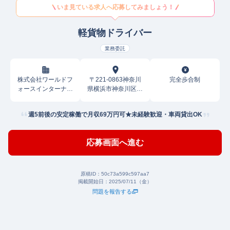
いま見ている求人へ応募してみましょう！
軽貨物ドライバー
業務委託
株式会社ワールドフ
〒221-0863神奈川
完全歩合制
ォースインターナシ
県横浜市神奈川区羽
ョナル
沢町
週5前後の安定稼働で月収69万円可★未経験歓迎・車両貸出OK
応募画面へ進む
原稿ID：
50c73a599c597aa7
掲載開始日：
2025/07/11（金）
問題を報告する