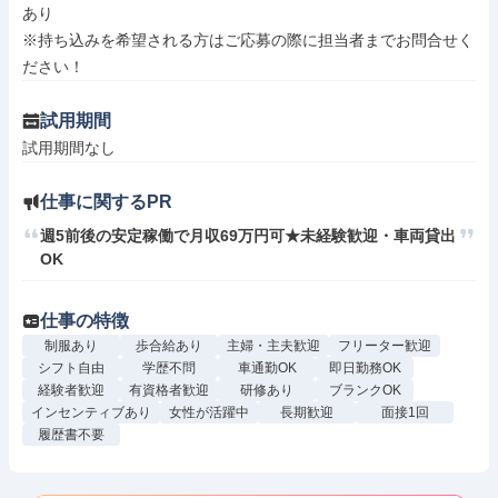
あり

※持ち込みを希望される方はご応募の際に担当者までお問合せく
ださい！
試用期間
試用期間なし
仕事に関するPR
週5前後の安定稼働で月収69万円可★未経験歓迎・車両貸出
OK
仕事の特徴
制服あり
歩合給あり
主婦・主夫歓迎
フリーター歓迎
シフト自由
学歴不問
車通勤OK
即日勤務OK
経験者歓迎
有資格者歓迎
研修あり
ブランクOK
インセンティブあり
女性が活躍中
長期歓迎
面接1回
履歴書不要