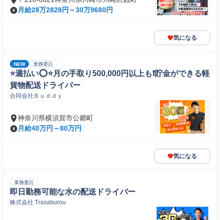
月給28万2828円～30万9680円
気になる
NEW
業務委託
⭐️週払い⭕️⭐️月の手取り500,000円以上も❗️貯金ができる軽
貨物配送ドライバー
合同会社Ｂｕｄｄｙ
神奈川県横須賀市公郷町
月給40万円～80万円
気になる
業務委託
即日勤務可能な水の配送ドライバー
株式会社 Trasaburou