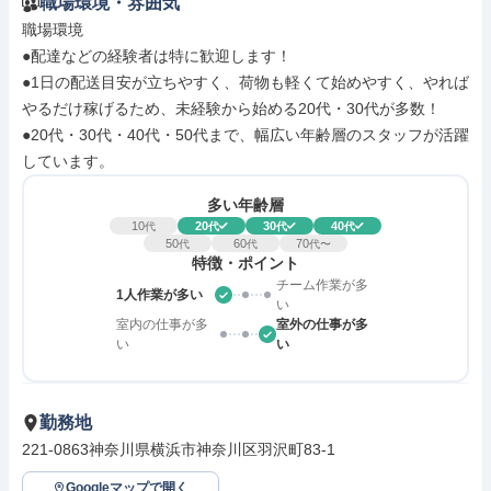
職場環境・雰囲気
職場環境

●配達などの経験者は特に歓迎します！

●1日の配送目安が立ちやすく、荷物も軽くて始めやすく、やれば
やるだけ稼げるため、未経験から始める20代・30代が多数！

●20代・30代・40代・50代まで、幅広い年齢層のスタッフが活躍
しています。
多い年齢層
10
20
30
40
代
代
代
代
50
60
70
代
代
代〜
特徴・ポイント
チーム作業が多
1人作業が多い
い
室内の仕事が多
室外の仕事が多
い
い
勤務地
221-0863神奈川県横浜市神奈川区羽沢町83-1
Googleマップで開く