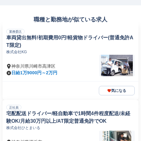
職種と勤務地が似ている求人
業務委託
車両貸出無料!初期費用0円!軽貨物ドライバー(普通免許A
T限定)
株式会社KG
神奈川県川崎市高津区
日給1万9000円～2万円
気になる
正社員
宅配配送ドライバー/軽自動車で1時間4件程度配送/未経
験OK/月給30万円以上/AT限定普通免許でOK
株式会社ひとまいる