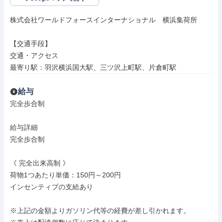
株式会社ワールドフォースインターナショナル　横浜集荷所

【交通手段】

交通・アクセス

最寄り駅：羽沢横浜国大駅、三ツ沢上町駅、片倉町駅
給与
完全歩合制

給与詳細

完全歩合制

《 完全出来高制 》

荷物1つあたり単価：150円～200円

インセンティブの支給あり

※上記の金額よりガソリン代等の経費が差し引かれます。
