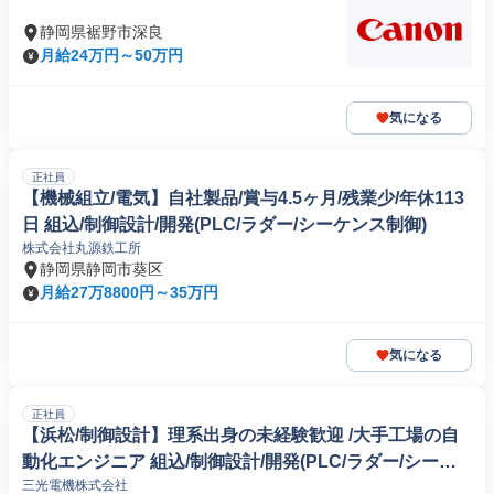
静岡県裾野市深良
月給24万円～50万円
気になる
正社員
【機械組立/電気】自社製品/賞与4.5ヶ月/残業少/年休113
日 組込/制御設計/開発(PLC/ラダー/シーケンス制御)
株式会社丸源鉄工所
静岡県静岡市葵区
月給27万8800円～35万円
気になる
正社員
【浜松/制御設計】理系出身の未経験歓迎 /大手工場の自
動化エンジニア 組込/制御設計/開発(PLC/ラダー/シーケ
三光電機株式会社
ンス制御)