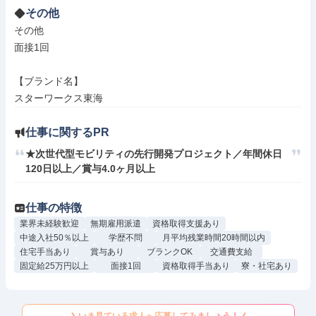
その他
その他

面接1回

【ブランド名】

スターワークス東海
仕事に関するPR
★次世代型モビリティの先行開発プロジェクト／年間休日
120日以上／賞与4.0ヶ月以上
仕事の特徴
業界未経験歓迎
無期雇用派遣
資格取得支援あり
中途入社50％以上
学歴不問
月平均残業時間20時間以内
住宅手当あり
賞与あり
ブランクOK
交通費支給
固定給25万円以上
面接1回
資格取得手当あり
寮・社宅あり