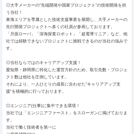
◎大手メーカーの"先端開発や国家プロジェクト"の技術開発を担
う当社！

東海エリアを専属とした技術支援事業を展開し、大手メーカーの
先行開発プロジェクトへ多くの社員が参画しております。

「月面ローバ」「深海探査ロボット」「超電導リニア」など、他
社では経験できないプロジェクトに挑戦できるのが当社の強みで
す。

◎当社ならではのキャリアアップ支援！

愛知県・静岡県に特化した運営方針のため、取引先数・プロジェ
クト数は他社を圧倒しています。

それにより、一人ひとりの成長に合わせた"キャリアアップ支
援"を積極的に行っております。

◎エンジニア(仕事)に集中できる環境！

当社では「エンジニアファースト」をスローガンに掲げておりま
す。

当社で働く技術者を第一に
