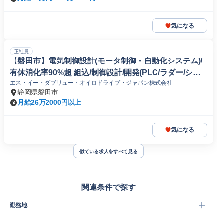
気になる
正社員
【磐田市】電気制御設計(モータ制御・自動化システム)/
有休消化率90%超 組込/制御設計/開発(PLC/ラダー/シー
エス・イー・ダブリュー・オイロドライブ・ジャパン株式会社
ケンス制御)
静岡県磐田市
月給26万2000円以上
気になる
似ている求人をすべて見る
関連条件で探す
勤務地