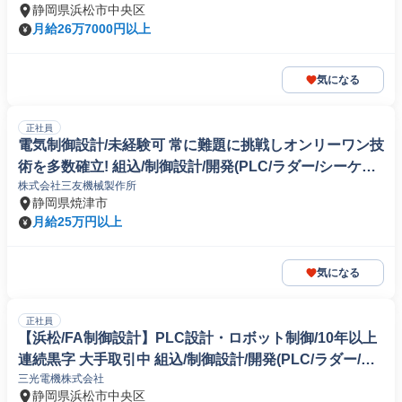
静岡県浜松市中央区
月給26万7000円以上
気になる
正社員
電気制御設計/未経験可 常に難題に挑戦しオンリーワン技
術を多数確立! 組込/制御設計/開発(PLC/ラダー/シーケン
株式会社三友機械製作所
ス制御)
静岡県焼津市
月給25万円以上
気になる
正社員
【浜松/FA制御設計】PLC設計・ロボット制御/10年以上
連続黒字 大手取引中 組込/制御設計/開発(PLC/ラダー/シ
三光電機株式会社
ーケンス制御)
静岡県浜松市中央区