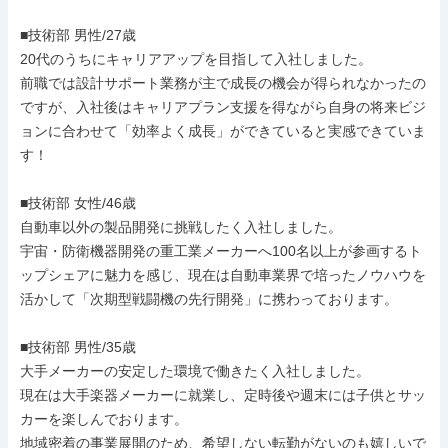
■技術部 男性/27歳

20代のうちにキャリアアップを目指して入社しました。

前職では設計サポート業務が主で成長の機会が得られなかったの
ですが、入社後はキャリアプラン支援を得ながら自身の将来ビジ
ョンに合わせて「効率よく成長」ができていると実感できていま
す！

■技術部 女性/46歳

自動車以外の製品開発に挑戦したく入社しました。

宇宙・防衛機器開発の重工業メーカーへ100名以上が参画するト
ップシェアに魅力を感じ、現在は自動車業界で培ったノウハウを
活かして「次期型戦闘機の先行開発」に携わっております。

■技術部 男性/35歳

大手メーカーの安定した環境で働きたく入社しました。

現在は大手楽器メーカーに就業し、定時後や週末には子供とサッ
カーを楽しんでおります。

地域密着の事業展開のため、希望しない転勤がないのも嬉しいで