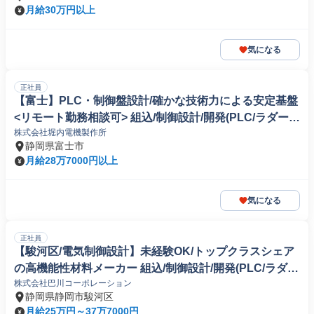
月給30万円以上
気になる
正社員
【富士】PLC・制御盤設計/確かな技術力による安定基盤
<リモート勤務相談可> 組込/制御設計/開発(PLC/ラダー/
株式会社堀内電機製作所
シーケンス制御)
静岡県富士市
月給28万7000円以上
気になる
正社員
【駿河区/電気制御設計】未経験OK/トップクラスシェア
の高機能性材料メーカー 組込/制御設計/開発(PLC/ラダ
株式会社巴川コーポレーション
ー/シーケンス制御)
静岡県静岡市駿河区
月給25万円～37万7000円