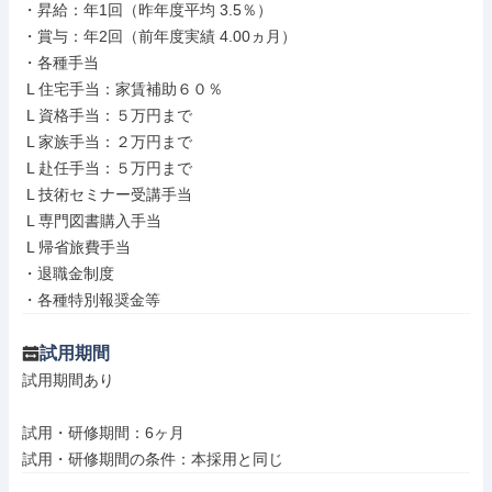
・昇給：年1回（昨年度平均 3.5％）

・賞与：年2回（前年度実績 4.00ヵ月）

・各種手当

 L 住宅手当：家賃補助６０％

 L 資格手当：５万円まで

 L 家族手当：２万円まで

 L 赴任手当：５万円まで

 L 技術セミナー受講手当

 L 専門図書購入手当

 L 帰省旅費手当

・退職金制度

・各種特別報奨金等
試用期間
試用期間あり

試用・研修期間：6ヶ月
