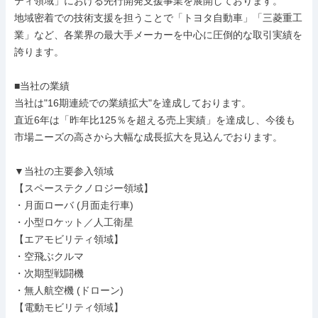
ティ領域」における先行開発支援事業を展開しております。

地域密着での技術支援を担うことで「トヨタ自動車」「三菱重工
業」など、各業界の最大手メーカーを中心に圧倒的な取引実績を
誇ります。

■当社の業績

当社は"16期連続での業績拡大"を達成しております。

直近6年は「昨年比125％を超える売上実績」を達成し、今後も
市場ニーズの高さから大幅な成長拡大を見込んでおります。

▼当社の主要参入領域

【スペーステクノロジー領域】

・月面ローバ (月面走行車)

・小型ロケット／人工衛星

【エアモビリティ領域】

・空飛ぶクルマ

・次期型戦闘機

・無人航空機 (ドローン)

【電動モビリティ領域】
