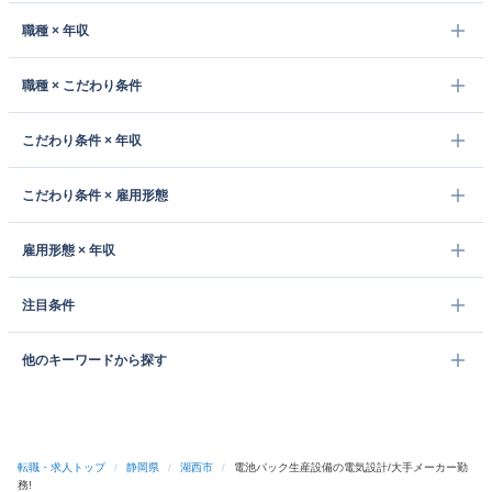
職種 × 年収
職種 × こだわり条件
こだわり条件 × 年収
こだわり条件 × 雇用形態
雇用形態 × 年収
注目条件
他のキーワードから探す
転職・求人トップ
/
静岡県
/
湖西市
/
電池パック生産設備の電気設計/大手メーカー勤
務!