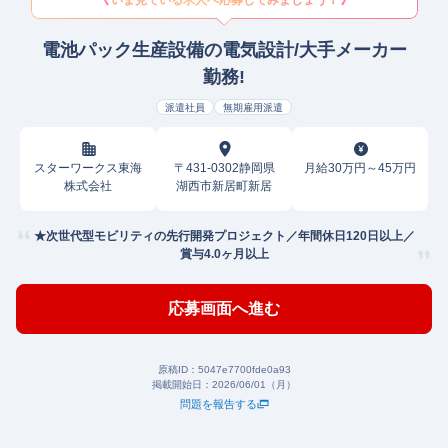
いま見ている求人へ応募してみましょう！
電池パック生産設備の電気設計/大手メーカー
勤務!
派遣社員
無期雇用派遣
スターワークス東海
〒431-0302静岡県
月給30万円～45万円
株式会社
湖西市新居町新居
★次世代型モビリティの先行開発プロジェクト／年間休日120日以上／
賞与4.0ヶ月以上
応募画面へ進む
原稿ID：
5047e7700fde0a93
掲載開始日：
2026/06/01（月）
問題を報告する